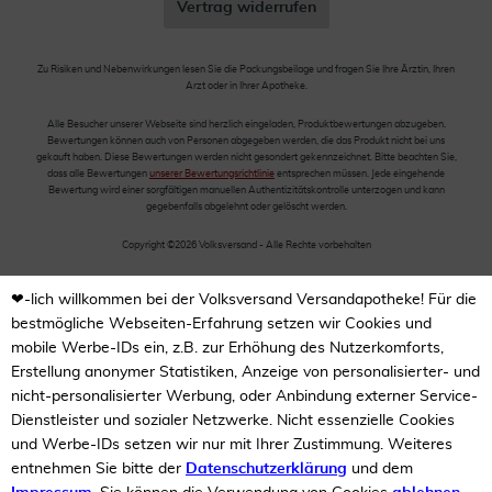
Vertrag widerrufen
Zu Risiken und Nebenwirkungen lesen Sie die Packungsbeilage und fragen Sie Ihre Ärztin, Ihren
Arzt oder in Ihrer Apotheke.
Alle Besucher unserer Webseite sind herzlich eingeladen, Produktbewertungen abzugeben.
Bewertungen können auch von Personen abgegeben werden, die das Produkt nicht bei uns
gekauft haben. Diese Bewertungen werden nicht gesondert gekennzeichnet. Bitte beachten Sie,
dass alle Bewertungen
unserer Bewertungsrichtlinie
entsprechen müssen. Jede eingehende
Bewertung wird einer sorgfältigen manuellen Authentizitätskontrolle unterzogen und kann
gegebenfalls abgelehnt oder gelöscht werden.
Copyright ©2026 Volksversand - Alle Rechte vorbehalten
❤-lich willkommen bei der Volksversand Versandapotheke! Für die
bestmögliche Webseiten-Erfahrung setzen wir Cookies und
mobile Werbe-IDs ein, z.B. zur Erhöhung des Nutzerkomforts,
Erstellung anonymer Statistiken, Anzeige von personalisierter- und
nicht-personalisierter Werbung, oder Anbindung externer Service-
Dienstleister und sozialer Netzwerke. Nicht essenzielle Cookies
und Werbe-IDs setzen wir nur mit Ihrer Zustimmung. Weiteres
entnehmen Sie bitte der
Datenschutzerklärung
und dem