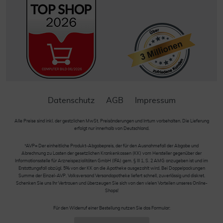
Datenschutz
AGB
Impressum
Alle Preise sind inkl. der gestzlichen MwSt. Preisänderungen und Irrtum vorbehalten. Die Lieferung
erfolgt nur innerhalb von Deutschland.
*AVP= Der einheitliche Produkt-Abgabepreis, der für den Ausnahmefall der Abgabe und
Abrechnung zu Lasten der gesetzlichen Krankenkassen (KK) vom Hersteller gegenüber der
Informationsstelle für Arzneispezialitäten GmbH (IFA) gem. § III 1, S. 2 AMG anzugeben ist und im
Erstattungsfall abzügl. 5% von der KK an die Apotheke ausgezahlt wird. Bei Doppelpackungen
Summe der Einzel-AVP. Volksversand Versandapotheke liefert schnell, zuverlässig und diskret.
Schenken Sie uns Ihr Vertrauen und überzeugen Sie sich von den vielen Vorteilen unseres Online-
Shops!
Für den Widerruf einer Bestellung nutzen Sie das Formular: