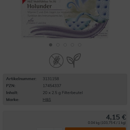
Artikelnummer:
3131158
PZN:
17454337
Inhalt:
20 x 2.5 g Filterbeutel
Marke:
H&S
4,15 €
0.04 kg (103,75 € / 1 kg)