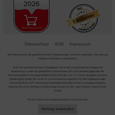
Datenschutz
AGB
Impressum
Alle Preise sind inkl. der gestzlichen MwSt. Preisänderungen und Irrtum vorbehalten. Die Lieferung
erfolgt nur innerhalb von Deutschland.
*AVP= Der einheitliche Produkt-Abgabepreis, der für den Ausnahmefall der Abgabe und
Abrechnung zu Lasten der gesetzlichen Krankenkassen (KK) vom Hersteller gegenüber der
Informationsstelle für Arzneispezialitäten GmbH (IFA) gem. § III 1, S. 2 AMG anzugeben ist und im
Erstattungsfall abzügl. 5% von der KK an die Apotheke ausgezahlt wird. Bei Doppelpackungen
Summe der Einzel-AVP. Volksversand Versandapotheke liefert schnell, zuverlässig und diskret.
Schenken Sie uns Ihr Vertrauen und überzeugen Sie sich von den vielen Vorteilen unseres Online-
Shops!
Für den Widerruf einer Bestellung nutzen Sie das Formular:
Vertrag widerrufen