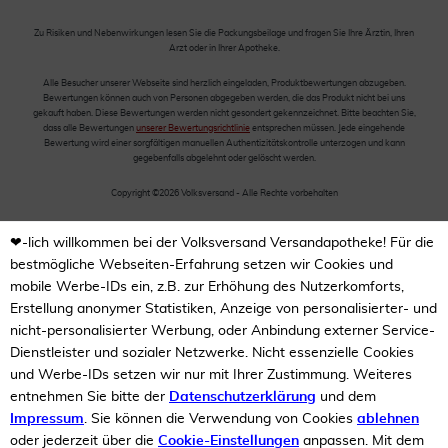
Zu Risiken und Nebenwirkungen lesen Sie die Packungsbeilage und fragen Sie Ihre Ärztin, Ihren
Arzt oder in Ihrer Apotheke.
Alle Besucher unserer Webseite sind herzlich eingeladen, Produktbewertungen abzugeben.
Bewertungen können auch von Personen abgegeben werden, die das Produkt nicht bei uns
gekauft haben. Diese Bewertungen werden nicht gesondert gekennzeichnet. Bitte beachten Sie,
dass alle Bewertungen
unserer Bewertungsrichtlinie
entsprechen müssen. Jede eingehende
Bewertung wird einer sorgfältigen manuellen Authentizitätskontrolle unterzogen und kann
gegebenfalls abgelehnt oder gelöscht werden.
Copyright ©2026 Volksversand - Alle Rechte vorbehalten
❤-lich willkommen bei der Volksversand Versandapotheke! Für die
bestmögliche Webseiten-Erfahrung setzen wir Cookies und
mobile Werbe-IDs ein, z.B. zur Erhöhung des Nutzerkomforts,
Erstellung anonymer Statistiken, Anzeige von personalisierter- und
nicht-personalisierter Werbung, oder Anbindung externer Service-
Dienstleister und sozialer Netzwerke. Nicht essenzielle Cookies
und Werbe-IDs setzen wir nur mit Ihrer Zustimmung. Weiteres
entnehmen Sie bitte der
Datenschutzerklärung
und dem
Impressum
. Sie können die Verwendung von Cookies
ablehnen
oder jederzeit über die
Cookie-Einstellungen
anpassen. Mit dem