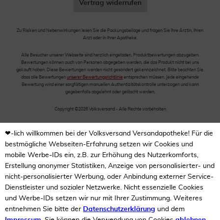
Vertrag widerrufen
Zu Risiken und Nebenwirkungen lesen Sie die Packungsbeilage und fragen Sie Ihre Ärztin, Ihren
Arzt oder in Ihrer Apotheke.
Alle Besucher unserer Webseite sind herzlich eingeladen, Produktbewertungen abzugeben.
Bewertungen können auch von Personen abgegeben werden, die das Produkt nicht bei uns
gekauft haben. Diese Bewertungen werden nicht gesondert gekennzeichnet. Bitte beachten Sie,
dass alle Bewertungen
unserer Bewertungsrichtlinie
entsprechen müssen. Jede eingehende
Bewertung wird einer sorgfältigen manuellen Authentizitätskontrolle unterzogen und kann
gegebenfalls abgelehnt oder gelöscht werden.
Copyright ©2026 Volksversand - Alle Rechte vorbehalten
❤-lich willkommen bei der Volksversand Versandapotheke! Für die
bestmögliche Webseiten-Erfahrung setzen wir Cookies und
mobile Werbe-IDs ein, z.B. zur Erhöhung des Nutzerkomforts,
Erstellung anonymer Statistiken, Anzeige von personalisierter- und
nicht-personalisierter Werbung, oder Anbindung externer Service-
Dienstleister und sozialer Netzwerke. Nicht essenzielle Cookies
und Werbe-IDs setzen wir nur mit Ihrer Zustimmung. Weiteres
entnehmen Sie bitte der
Datenschutzerklärung
und dem