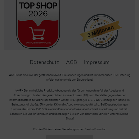
Datenschutz
AGB
Impressum
Alle Preise sind inkl. der gestzlichen MwSt. Preisänderungen und Irrtum vorbehalten. Die Lieferung
erfolgt nur innerhalb von Deutschland.
*AVP= Der einheitliche Produkt-Abgabepreis, der für den Ausnahmefall der Abgabe und
Abrechnung zu Lasten der gesetzlichen Krankenkassen (KK) vom Hersteller gegenüber der
Informationsstelle für Arzneispezialitäten GmbH (IFA) gem. § III 1, S. 2 AMG anzugeben ist und im
Erstattungsfall abzügl. 5% von der KK an die Apotheke ausgezahlt wird. Bei Doppelpackungen
Summe der Einzel-AVP. Volksversand Versandapotheke liefert schnell, zuverlässig und diskret.
Schenken Sie uns Ihr Vertrauen und überzeugen Sie sich von den vielen Vorteilen unseres Online-
Shops!
Für den Widerruf einer Bestellung nutzen Sie das Formular: