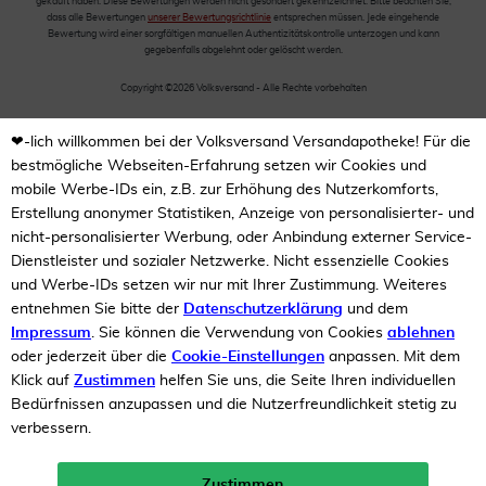
gekauft haben. Diese Bewertungen werden nicht gesondert gekennzeichnet. Bitte beachten Sie,
dass alle Bewertungen
unserer Bewertungsrichtlinie
entsprechen müssen. Jede eingehende
Bewertung wird einer sorgfältigen manuellen Authentizitätskontrolle unterzogen und kann
gegebenfalls abgelehnt oder gelöscht werden.
Copyright ©2026 Volksversand - Alle Rechte vorbehalten
❤-lich willkommen bei der Volksversand Versandapotheke! Für die
bestmögliche Webseiten-Erfahrung setzen wir Cookies und
mobile Werbe-IDs ein, z.B. zur Erhöhung des Nutzerkomforts,
Erstellung anonymer Statistiken, Anzeige von personalisierter- und
nicht-personalisierter Werbung, oder Anbindung externer Service-
Dienstleister und sozialer Netzwerke. Nicht essenzielle Cookies
und Werbe-IDs setzen wir nur mit Ihrer Zustimmung. Weiteres
entnehmen Sie bitte der
Datenschutzerklärung
und dem
Impressum
. Sie können die Verwendung von Cookies
ablehnen
oder jederzeit über die
Cookie-Einstellungen
anpassen. Mit dem
Klick auf
Zustimmen
helfen Sie uns, die Seite Ihren individuellen
Bedürfnissen anzupassen und die Nutzerfreundlichkeit stetig zu
verbessern.
Zustimmen