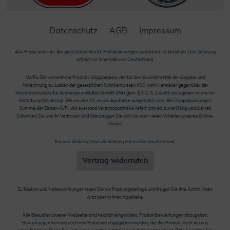
Datenschutz
AGB
Impressum
Alle Preise sind inkl. der gestzlichen MwSt. Preisänderungen und Irrtum vorbehalten. Die Lieferung
erfolgt nur innerhalb von Deutschland.
*AVP= Der einheitliche Produkt-Abgabepreis, der für den Ausnahmefall der Abgabe und
Abrechnung zu Lasten der gesetzlichen Krankenkassen (KK) vom Hersteller gegenüber der
Informationsstelle für Arzneispezialitäten GmbH (IFA) gem. § III 1, S. 2 AMG anzugeben ist und im
Erstattungsfall abzügl. 5% von der KK an die Apotheke ausgezahlt wird. Bei Doppelpackungen
Summe der Einzel-AVP. Volksversand Versandapotheke liefert schnell, zuverlässig und diskret.
Schenken Sie uns Ihr Vertrauen und überzeugen Sie sich von den vielen Vorteilen unseres Online-
Shops!
Für den Widerruf einer Bestellung nutzen Sie das Formular:
Vertrag widerrufen
Zu Risiken und Nebenwirkungen lesen Sie die Packungsbeilage und fragen Sie Ihre Ärztin, Ihren
Arzt oder in Ihrer Apotheke.
Alle Besucher unserer Webseite sind herzlich eingeladen, Produktbewertungen abzugeben.
Bewertungen können auch von Personen abgegeben werden, die das Produkt nicht bei uns