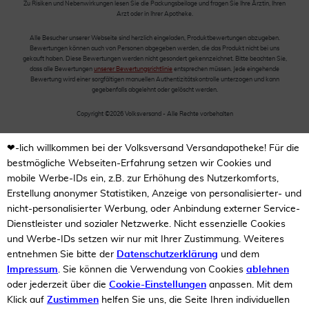
Zu Risiken und Nebenwirkungen lesen Sie die Packungsbeilage und fragen Sie Ihre Ärztin, Ihren
Arzt oder in Ihrer Apotheke.
Alle Besucher unserer Webseite sind herzlich eingeladen, Produktbewertungen abzugeben.
Bewertungen können auch von Personen abgegeben werden, die das Produkt nicht bei uns
gekauft haben. Diese Bewertungen werden nicht gesondert gekennzeichnet. Bitte beachten Sie,
dass alle Bewertungen
unserer Bewertungsrichtlinie
entsprechen müssen. Jede eingehende
Bewertung wird einer sorgfältigen manuellen Authentizitätskontrolle unterzogen und kann
gegebenfalls abgelehnt oder gelöscht werden.
Copyright ©2026 Volksversand - Alle Rechte vorbehalten
❤-lich willkommen bei der Volksversand Versandapotheke! Für die
bestmögliche Webseiten-Erfahrung setzen wir Cookies und
mobile Werbe-IDs ein, z.B. zur Erhöhung des Nutzerkomforts,
Erstellung anonymer Statistiken, Anzeige von personalisierter- und
nicht-personalisierter Werbung, oder Anbindung externer Service-
Dienstleister und sozialer Netzwerke. Nicht essenzielle Cookies
und Werbe-IDs setzen wir nur mit Ihrer Zustimmung. Weiteres
entnehmen Sie bitte der
Datenschutzerklärung
und dem
Impressum
. Sie können die Verwendung von Cookies
ablehnen
oder jederzeit über die
Cookie-Einstellungen
anpassen. Mit dem
Klick auf
Zustimmen
helfen Sie uns, die Seite Ihren individuellen