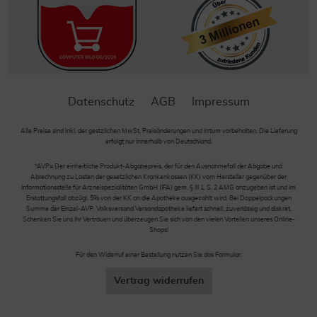
Datenschutz
AGB
Impressum
Alle Preise sind inkl. der gestzlichen MwSt. Preisänderungen und Irrtum vorbehalten. Die Lieferung
erfolgt nur innerhalb von Deutschland.
*AVP= Der einheitliche Produkt-Abgabepreis, der für den Ausnahmefall der Abgabe und
Abrechnung zu Lasten der gesetzlichen Krankenkassen (KK) vom Hersteller gegenüber der
Informationsstelle für Arzneispezialitäten GmbH (IFA) gem. § III 1, S. 2 AMG anzugeben ist und im
Erstattungsfall abzügl. 5% von der KK an die Apotheke ausgezahlt wird. Bei Doppelpackungen
Summe der Einzel-AVP. Volksversand Versandapotheke liefert schnell, zuverlässig und diskret.
Schenken Sie uns Ihr Vertrauen und überzeugen Sie sich von den vielen Vorteilen unseres Online-
Shops!
Für den Widerruf einer Bestellung nutzen Sie das Formular:
Vertrag widerrufen