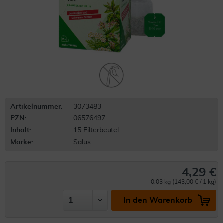
Artikelnummer:
3073483
PZN:
06576497
Inhalt:
15 Filterbeutel
Marke:
Salus
4,29 €
0.03 kg (143,00 € / 1 kg)
In den Warenkorb