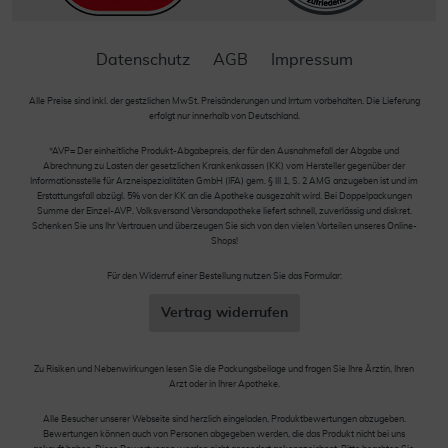
Datenschutz
AGB
Impressum
Alle Preise sind inkl. der gestzlichen MwSt. Preisänderungen und Irrtum vorbehalten. Die Lieferung
erfolgt nur innerhalb von Deutschland.
*AVP= Der einheitliche Produkt-Abgabepreis, der für den Ausnahmefall der Abgabe und
Abrechnung zu Lasten der gesetzlichen Krankenkassen (KK) vom Hersteller gegenüber der
Informationsstelle für Arzneispezialitäten GmbH (IFA) gem. § III 1, S. 2 AMG anzugeben ist und im
Erstattungsfall abzügl. 5% von der KK an die Apotheke ausgezahlt wird. Bei Doppelpackungen
Summe der Einzel-AVP. Volksversand Versandapotheke liefert schnell, zuverlässig und diskret.
Schenken Sie uns Ihr Vertrauen und überzeugen Sie sich von den vielen Vorteilen unseres Online-
Shops!
Für den Widerruf einer Bestellung nutzen Sie das Formular:
Vertrag widerrufen
Zu Risiken und Nebenwirkungen lesen Sie die Packungsbeilage und fragen Sie Ihre Ärztin, Ihren
Arzt oder in Ihrer Apotheke.
Alle Besucher unserer Webseite sind herzlich eingeladen, Produktbewertungen abzugeben.
Bewertungen können auch von Personen abgegeben werden, die das Produkt nicht bei uns