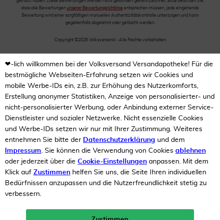
gekauft haben. Diese Bewertungen werden nicht gesondert gekennzeichnet. Bitte beachten Sie,
dass alle Bewertungen
unserer Bewertungsrichtlinie
entsprechen müssen. Jede eingehende
Bewertung wird einer sorgfältigen manuellen Authentizitätskontrolle unterzogen und kann
gegebenfalls abgelehnt oder gelöscht werden.
Copyright ©2026 Volksversand - Alle Rechte vorbehalten
❤-lich willkommen bei der Volksversand Versandapotheke! Für die
bestmögliche Webseiten-Erfahrung setzen wir Cookies und
mobile Werbe-IDs ein, z.B. zur Erhöhung des Nutzerkomforts,
Erstellung anonymer Statistiken, Anzeige von personalisierter- und
nicht-personalisierter Werbung, oder Anbindung externer Service-
Dienstleister und sozialer Netzwerke. Nicht essenzielle Cookies
und Werbe-IDs setzen wir nur mit Ihrer Zustimmung. Weiteres
entnehmen Sie bitte der
Datenschutzerklärung
und dem
Impressum
. Sie können die Verwendung von Cookies
ablehnen
oder jederzeit über die
Cookie-Einstellungen
anpassen. Mit dem
Klick auf
Zustimmen
helfen Sie uns, die Seite Ihren individuellen
Bedürfnissen anzupassen und die Nutzerfreundlichkeit stetig zu
verbessern.
Zustimmen