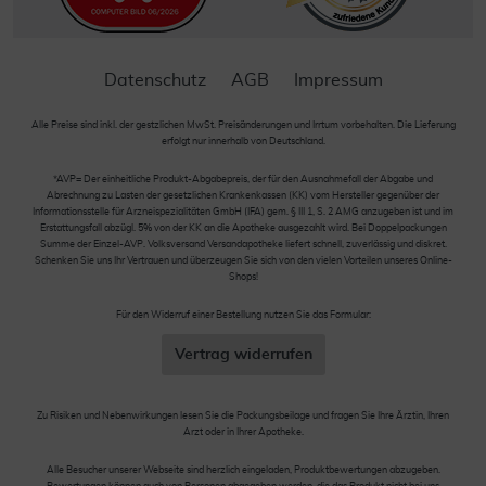
Datenschutz
AGB
Impressum
Alle Preise sind inkl. der gestzlichen MwSt. Preisänderungen und Irrtum vorbehalten. Die Lieferung
erfolgt nur innerhalb von Deutschland.
*AVP= Der einheitliche Produkt-Abgabepreis, der für den Ausnahmefall der Abgabe und
Abrechnung zu Lasten der gesetzlichen Krankenkassen (KK) vom Hersteller gegenüber der
Informationsstelle für Arzneispezialitäten GmbH (IFA) gem. § III 1, S. 2 AMG anzugeben ist und im
Erstattungsfall abzügl. 5% von der KK an die Apotheke ausgezahlt wird. Bei Doppelpackungen
Summe der Einzel-AVP. Volksversand Versandapotheke liefert schnell, zuverlässig und diskret.
Schenken Sie uns Ihr Vertrauen und überzeugen Sie sich von den vielen Vorteilen unseres Online-
Shops!
Für den Widerruf einer Bestellung nutzen Sie das Formular:
Vertrag widerrufen
Zu Risiken und Nebenwirkungen lesen Sie die Packungsbeilage und fragen Sie Ihre Ärztin, Ihren
Arzt oder in Ihrer Apotheke.
Alle Besucher unserer Webseite sind herzlich eingeladen, Produktbewertungen abzugeben.