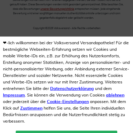
Bewertungen können auch von Personen abgegeben werden, die das Produkt nicht bei uns
gekauft haben. Diese Bewertungen werden nicht gesondert gekennzeichnet. Bitte beachten Sie,
dass alle Bewertungen
unserer Bewertungsrichtlinie
entsprechen müssen. Jede eingehende
Bewertung wird einer sorgfältigen manuellen Authentizitätskontrolle unterzogen und kann
gegebenfalls abgelehnt oder gelöscht werden.
Copyright ©2026 Volksversand - Alle Rechte vorbehalten
❤-lich willkommen bei der Volksversand Versandapotheke! Für die
bestmögliche Webseiten-Erfahrung setzen wir Cookies und
mobile Werbe-IDs ein, z.B. zur Erhöhung des Nutzerkomforts,
Erstellung anonymer Statistiken, Anzeige von personalisierter- und
nicht-personalisierter Werbung, oder Anbindung externer Service-
Dienstleister und sozialer Netzwerke. Nicht essenzielle Cookies
und Werbe-IDs setzen wir nur mit Ihrer Zustimmung. Weiteres
entnehmen Sie bitte der
Datenschutzerklärung
und dem
Impressum
. Sie können die Verwendung von Cookies
ablehnen
oder jederzeit über die
Cookie-Einstellungen
anpassen. Mit dem
Klick auf
Zustimmen
helfen Sie uns, die Seite Ihren individuellen
Bedürfnissen anzupassen und die Nutzerfreundlichkeit stetig zu
verbessern.