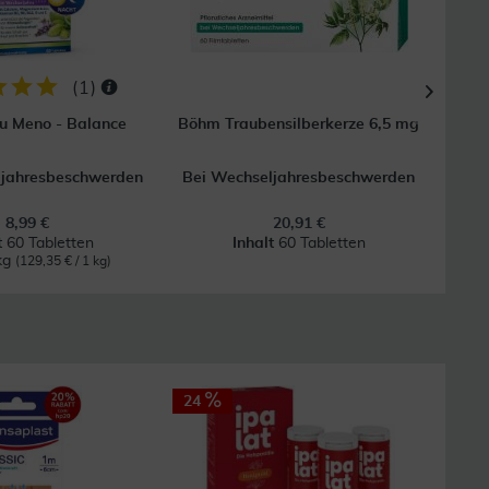
(
1
)
au Meno - Balance
Böhm Traubensilberkerze 6,5 mg
Deum
ljahresbeschwerden
Bei Wechseljahresbeschwerden
8,99 €
20,91 €
t
60 Tabletten
Inhalt
60 Tabletten
kg
(129,35 € / 1 kg)
24
48