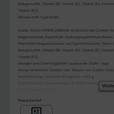
Mangansulfat, Vitamin B6, Vitamin B2, Vitamin B1, Vitamin A
Vitamin B12.
Hinweis:enth.Sojaextrakt,
Quelle: Alsitan,PZNNR:2099126 Verzeichnis der Zutaten Soja
Magnesiumoxid, Kapselhülle Hydroxypropylmethylcellulose, Ma
Trennmittel Magnesiumsalze von Speisefettsäuren, Niacin (V
Mangansulfat, Vitamin B6, Vitamin B2, Vitamin B1, Vitamin A
Vitamin B12
Allergien und Unverträglichkeit auslösende Stoffe : Soja
Menge bestimmter Zutaten oder Klassen von Zutaten Soja
Nettofüllmenge, Stückzahl 60 Kapseln = 45,5 g
ALSITAN GmbH, Gewerbering 6, D-86926 Greifenberg
Weite
Nettofüllmenge 22,70 g/
Beipackzettel