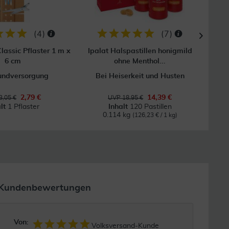
(
4
)
(
7
)
lassic Pflaster 1 m x
Ipalat Halspastillen honigmild
6 cm
ohne Menthol...
undversorgung
Bei Heiserkeit und Husten
2,79 €
14,39 €
3,05 €
UVP 18,95 €
alt
1 Pflaster
Inhalt
120 Pastillen
I
0.114 kg
(126,23 € / 1 kg)
Kundenbewertungen
Von:
Volksversand-Kunde