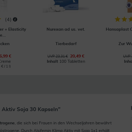
(
4
)
er + Elasticity
Nurexan ad us. vet.
Hansaplast C
...
ecken
Tierbedarf
Zur W
6,99 €
20,49 €
UVP 23,31 €
UVP 
Creme
Inhalt
100 Tabletten
Inh
€ / 1 l)
 Aktiv Soja 30 Kapseln"
strogene
, die sich bei Frauen in den Wechseljahren bewährt
strogene. Durch Alsifemin Klima Aktiv mit Soja 1x1 erhält