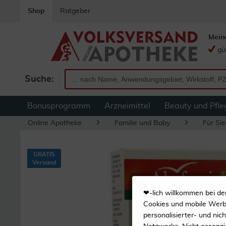
Shop
Ratgeber
Mein
gü
Suche:
Bonusprogramm
Arzneimittel
Beauty und Pfle
Online Apotheke
Familie und Baby
Für Sie
GRATIS
Versand
❤-lich willkommen bei de
Cookies und mobile Werbe
personalisierter- und nic