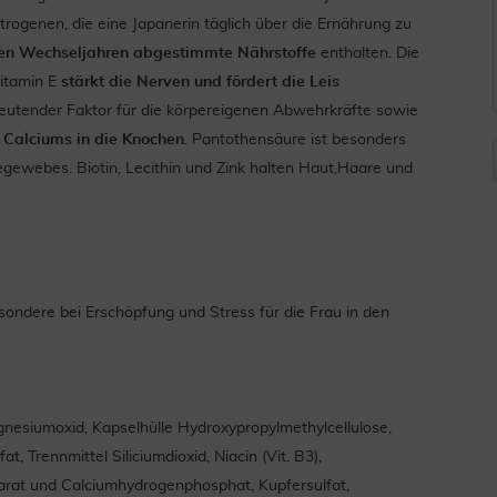
rogenen, die eine Japanerin täglich über die Ernährung zu
 den Wechseljahren abgestimmte Nährstoffe
enthalten. Die
Vitamin E
stärkt die Nerven und fördert die Leis
deutender Faktor für die körpereigenen Abwehrkräfte sowie
s Calciums in die Knochen
. Pantothensäure ist besonders
egewebes. Biotin, Lecithin und Zink halten Haut,Haare und
ondere bei Erschöpfung und Stress für die Frau in den
agnesiumoxid, Kapselhülle Hydroxypropylmethylcellulose,
fat, Trennmittel Siliciumdioxid, Niacin (Vit. B3),
arat und Calciumhydrogenphosphat, Kupfersulfat,