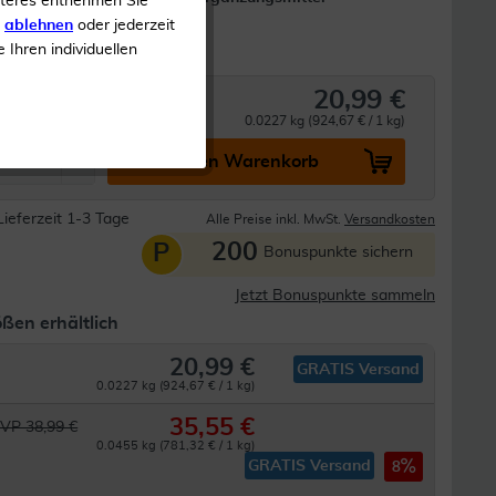
iteres entnehmen Sie
it in den
s
ablehnen
oder jederzeit
e Ihren individuellen
20,99 €
0.0227 kg (924,67 € / 1 kg)
In den Warenkorb
Lieferzeit 1-3 Tage
Alle Preise inkl. MwSt.
Versandkosten
200
P
Bonuspunkte sichern
Jetzt Bonuspunkte sammeln
ßen erhältlich
20,99 €
GRATIS Versand
0.0227 kg (924,67 € / 1 kg)
35,55 €
VP 38,99 €
0.0455 kg (781,32 € / 1 kg)
GRATIS Versand
8