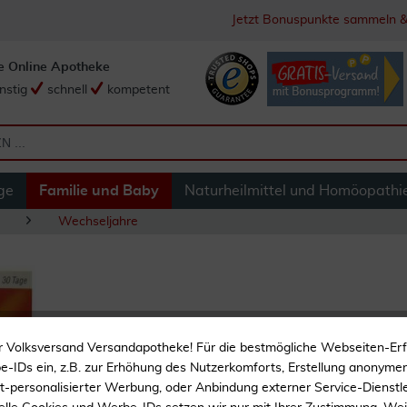
Jetzt Bonuspunkte sammeln &
e Online Apotheke
nstig
schnell
kompetent
ge
Familie und Baby
Naturheilmittel und Homöopathi
Wechseljahre
Alsifemin 100 Klim
r Volksversand Versandapotheke! Für die bestmögliche Webseiten-Er
-IDs ein, z.B. zur Erhöhung des Nutzerkomforts, Erstellung anonymer 
ht-personalisierter Werbung, oder Anbindung externer Service-Dienstle
Nur einmal täglich