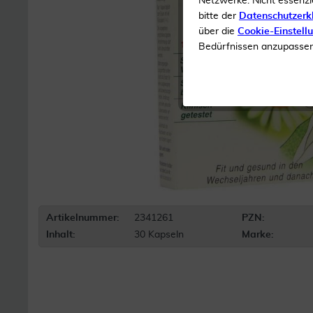
Netzwerke. Nicht essenzi
bitte der
Datenschutzerk
über die
Cookie-Einstell
Bedürfnissen anzupassen 
Artikelnummer:
2341261
PZN:
Inhalt:
30 Kapseln
Marke: