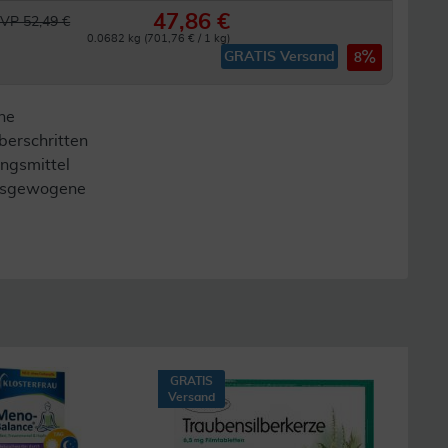
47,86 €
VP 52,49 €
0.0682 kg (701,76 € / 1 kg)
GRATIS Versand
8
ne
berschritten
ngsmittel
 ausgewogene
GRATIS
Versand