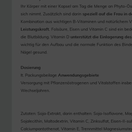
Ihr Körper mit einer Kapsel am Tag die Menge an Phyto-Öst
sich nimmt. Zusätzlich sind darin
speziell auf die Frau in
Kombination aus wichtigen B-Vitaminen und natürlichem 
Leistungskraft.
Folsäure, Eisen und Vitamin C sind ein be
die Blutbildung. Vitamin D
unterstützt die Einlagerung de
wichtig für den Aufbau und die normale Funktion des Bind
Nägel gesund.
Dosierung
lt. Packungsbeilage
Anwendungsgebiete
Versorgung mit Pflanzenöstrogenen und Vitalstoffen insbes
Wechseljahren.
Zutaten: Soja-Extrakt, darin enthalten: Soja-Isoflavone, M
Sojalecithin, Maltodextrin, Vitamin C, Zinksulfat, Eisen-II-sul
Calciumpantothenat, Vitamin E, Trennmittel Magnesiumste