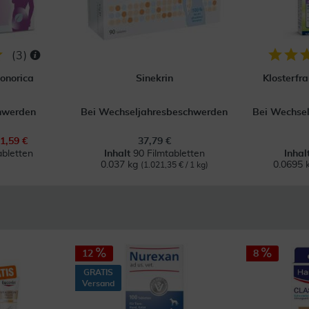
(
3
)
onorica
Sinekrin
Klosterfr
hwerden
Bei Wechseljahresbeschwerden
Bei Wechse
1,59 €
37,79 €
abletten
Inhalt
90 Filmtabletten
Inhal
0.037 kg
0.0695 
(1.021,35 € / 1 kg)
12
8
GRATIS
Versand