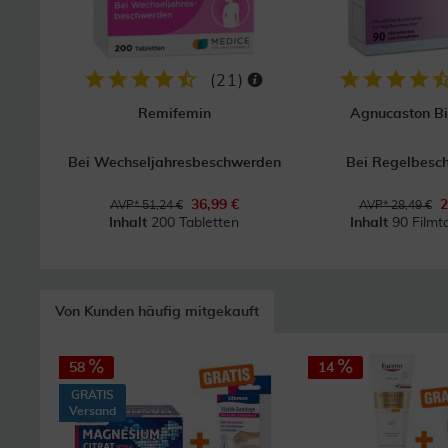
(
21
)
Remifemin
Agnucaston Bi
Bei Wechseljahresbeschwerden
Bei Regelbesc
36,99 €
2
AVP* 51,24 €
AVP* 28,49 €
Inhalt
200 Tabletten
Inhalt
90 Filmt
Von Kunden häufig mitgekauft
58
14
GRATIS
Versand