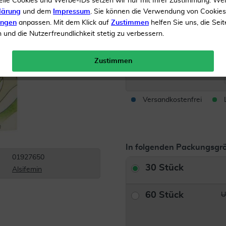
elle Cookies und Werbe-IDs setzen wir nur mit Ihrer Zustimmung. We
Unterstützt die Gesundhe
lärung
und dem
Impressum
. Sie können die Verwendung von Cookie
ungen
anpassen. Mit dem Klick auf
Zustimmen
helfen Sie uns, die Seit
Wechseljahren
und die Nutzerfreundlichkeit stetig zu verbessern.
Inhalt
30 Kapseln
Zustimmen
Menge:
Versandkostenfrei
In folgenden Packungsgrö
01927650
30 Stück
Alsifemin
60 Stück
U