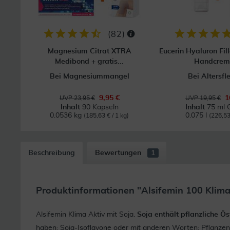
(
82
)
Magnesium Citrat XTRA
Eucerin Hyaluron Fill
Medibond + gratis...
Handcreme
Bei Magnesiummangel
Bei Altersfl
9,95 €
1
UVP 23,95 €
UVP 19,95 €
Inhalt
90 Kapseln
Inhalt
75 ml 
0.0536 kg
0.075 l
(185,63 € / 1 kg)
(226,53 
Beschreibung
Bewertungen
1
Produktinformationen "Alsifemin 100 Klima
Alsifemin Klima Aktiv mit Soja.
Soja enthält pflanzliche Ö
haben: Soja-Isoflavone oder mit anderen Worten: Pflanzenö