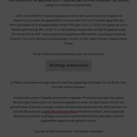
Alle Preise sind inkl. der gestzlichen MwSt. Preisänderungen und Irrtum vorbehalten. Die Lieferung
erfolgt nur innerhalb von Deutschland.
*AVP= Der einheitliche Produkt-Abgabepreis, der für den Ausnahmefall der Abgabe und
Abrechnung zu Lasten der gesetzlichen Krankenkassen (KK) vom Hersteller gegenüber der
Informationsstelle für Arzneispezialitäten GmbH (IFA) gem. § III 1, S. 2 AMG anzugeben ist und im
Erstattungsfall abzügl. 5% von der KK an die Apotheke ausgezahlt wird. Bei Doppelpackungen
Summe der Einzel-AVP. Volksversand Versandapotheke liefert schnell, zuverlässig und diskret.
Schenken Sie uns Ihr Vertrauen und überzeugen Sie sich von den vielen Vorteilen unseres Online-
Shops!
Für den Widerruf einer Bestellung nutzen Sie das Formular:
Vertrag widerrufen
Zu Risiken und Nebenwirkungen lesen Sie die Packungsbeilage und fragen Sie Ihre Ärztin, Ihren
Arzt oder in Ihrer Apotheke.
Alle Besucher unserer Webseite sind herzlich eingeladen, Produktbewertungen abzugeben.
Bewertungen können auch von Personen abgegeben werden, die das Produkt nicht bei uns
gekauft haben. Diese Bewertungen werden nicht gesondert gekennzeichnet. Bitte beachten Sie,
dass alle Bewertungen
unserer Bewertungsrichtlinie
entsprechen müssen. Jede eingehende
Bewertung wird einer sorgfältigen manuellen Authentizitätskontrolle unterzogen und kann
gegebenfalls abgelehnt oder gelöscht werden.
Copyright ©2026 Volksversand - Alle Rechte vorbehalten