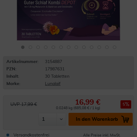
Artikelnummer:
3154887
PZN:
17987631
Inhalt:
30 Tabletten
Marke:
Lunalaif
16,99 €
UVP 17,99 €
5
0.0248 kg (685,08 € / 1 kg)
In den Warenkorb
Versandkostenfrei
Alle Preise inkl. MwSt.