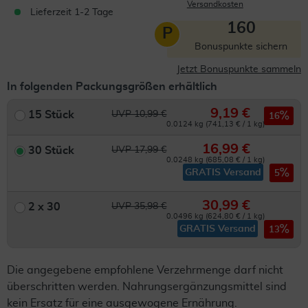
Versandkosten
Lieferzeit 1-2 Tage
160
P
Bonuspunkte sichern
Jetzt Bonuspunkte sammeln
In folgenden Packungsgrößen erhältlich
9,19 €
15 Stück
UVP 10,99 €
16
0.0124 kg (741,13 € / 1 kg)
16,99 €
30 Stück
UVP 17,99 €
0.0248 kg (685,08 € / 1 kg)
GRATIS Versand
5
30,99 €
2 x 30
UVP 35,98 €
0.0496 kg (624,80 € / 1 kg)
GRATIS Versand
13
Die angegebene empfohlene Verzehrmenge darf nicht
überschritten werden. Nahrungsergänzungsmittel sind
kein Ersatz für eine ausgewogene Ernährung.