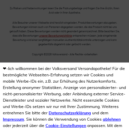
Zu Risiken und Nebenwirkungen lesen Sie die Packungsbeilage und fragen Sie Ihre Ärztin, Ihren
Arzt oder in Ihrer Apotheke.
Alle Besucher unserer Webseite sind herzlich eingeladen, Produktbewertungen abzugeben.
Bewertungen können auch von Personen abgegeben werden, die das Produkt nicht bei uns
gekauft haben. Diese Bewertungen werden nicht gesondert gekennzeichnet. Bitte beachten Sie,
dass alle Bewertungen
unserer Bewertungsrichtlinie
entsprechen müssen. Jede eingehende
Bewertung wird einer sorgfältigen manuellen Authentizitätskontrolle unterzogen und kann
gegebenfalls abgelehnt oder gelöscht werden.
Copyright ©2026 Volksversand - Alle Rechte vorbehalten
❤-lich willkommen bei der Volksversand Versandapotheke! Für die
bestmögliche Webseiten-Erfahrung setzen wir Cookies und
mobile Werbe-IDs ein, z.B. zur Erhöhung des Nutzerkomforts,
Erstellung anonymer Statistiken, Anzeige von personalisierter- und
nicht-personalisierter Werbung, oder Anbindung externer Service-
Dienstleister und sozialer Netzwerke. Nicht essenzielle Cookies
und Werbe-IDs setzen wir nur mit Ihrer Zustimmung. Weiteres
entnehmen Sie bitte der
Datenschutzerklärung
und dem
Impressum
. Sie können die Verwendung von Cookies
ablehnen
oder jederzeit über die
Cookie-Einstellungen
anpassen. Mit dem