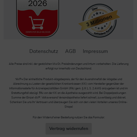
Datenschutz
AGB
Impressum
Alle Preise sind inkl. der gestzlichen MwSt. Preisänderungen und Irrtum vorbehalten. Die Lieferung
erfolgt nur innerhalb von Deutschland.
*AVP= Der einheitliche Produkt-Abgabepreis, der für den Ausnahmefall der Abgabe und
Abrechnung zu Lasten der gesetzlichen Krankenkassen (KK) vom Hersteller gegenüber der
Informationsstelle für Arzneispezialitäten GmbH (IFA) gem. § III 1, S. 2 AMG anzugeben ist und im
Erstattungsfall abzügl. 5% von der KK an die Apotheke ausgezahlt wird. Bei Doppelpackungen
Summe der Einzel-AVP. Volksversand Versandapotheke liefert schnell, zuverlässig und diskret.
Schenken Sie uns Ihr Vertrauen und überzeugen Sie sich von den vielen Vorteilen unseres Online-
Shops!
Für den Widerruf einer Bestellung nutzen Sie das Formular:
Vertrag widerrufen