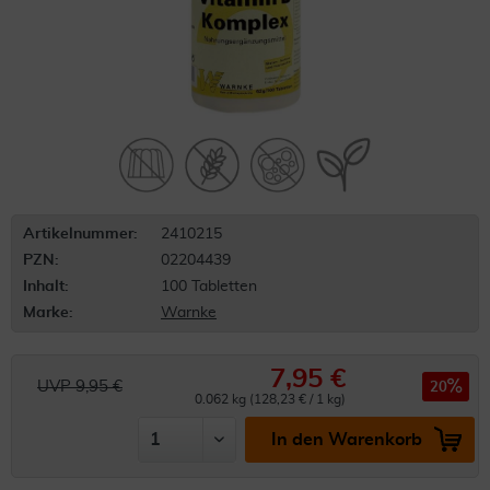
Artikelnummer:
2410215
PZN:
02204439
Inhalt:
100 Tabletten
Marke:
Warnke
7,95 €
UVP 9,95 €
20
0.062 kg (128,23 € / 1 kg)
In den Warenkorb