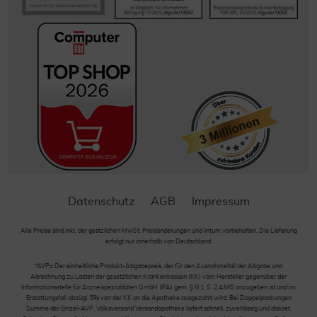
Datenschutz
AGB
Impressum
Alle Preise sind inkl. der gestzlichen MwSt. Preisänderungen und Irrtum vorbehalten. Die Lieferung
erfolgt nur innerhalb von Deutschland.
*AVP= Der einheitliche Produkt-Abgabepreis, der für den Ausnahmefall der Abgabe und
Abrechnung zu Lasten der gesetzlichen Krankenkassen (KK) vom Hersteller gegenüber der
Informationsstelle für Arzneispezialitäten GmbH (IFA) gem. § III 1, S. 2 AMG anzugeben ist und im
Erstattungsfall abzügl. 5% von der KK an die Apotheke ausgezahlt wird. Bei Doppelpackungen
Summe der Einzel-AVP. Volksversand Versandapotheke liefert schnell, zuverlässig und diskret.