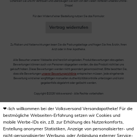
Schenken Sie uns Ihr Vertrauen und überzeugen Sie sich von den vielen Vorteilen unseres Online-
Shops!
Für den Widerruf einer Bestellung nutzen Sie das Formular:
Vertrag widerrufen
Zu Risiken und Nebenwirkungen lesen Sie die Packungsbeilage und fragen Sie Ihre Ärztin, Ihren
Arzt oder in Ihrer Apotheke.
Alle Besucher unserer Webseite sind herzlich eingeladen, Produktbewertungen abzugeben.
Bewertungen können auch von Personen abgegeben werden, die das Produkt nicht bei uns
gekauft haben. Diese Bewertungen werden nicht gesondert gekennzeichnet. Bitte beachten Sie,
dass alle Bewertungen
unserer Bewertungsrichtlinie
entsprechen müssen. Jede eingehende
Bewertung wird einer sorgfältigen manuellen Authentizitätskontrolle unterzogen und kann
gegebenfalls abgelehnt oder gelöscht werden.
Copyright ©2026 Volksversand - Alle Rechte vorbehalten
❤-lich willkommen bei der Volksversand Versandapotheke! Für die
bestmögliche Webseiten-Erfahrung setzen wir Cookies und
mobile Werbe-IDs ein, z.B. zur Erhöhung des Nutzerkomforts,
Erstellung anonymer Statistiken, Anzeige von personalisierter- und
nicht-personalisierter Werbung, oder Anbindung externer Service-