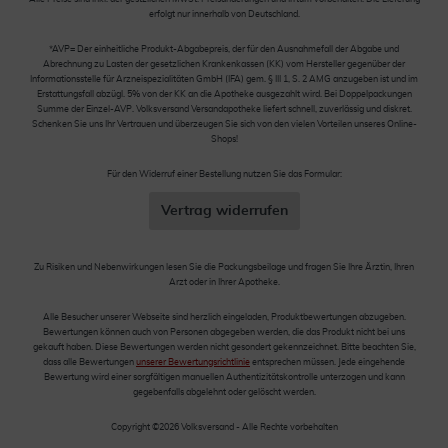
erfolgt nur innerhalb von Deutschland.
*AVP= Der einheitliche Produkt-Abgabepreis, der für den Ausnahmefall der Abgabe und
Abrechnung zu Lasten der gesetzlichen Krankenkassen (KK) vom Hersteller gegenüber der
Informationsstelle für Arzneispezialitäten GmbH (IFA) gem. § III 1, S. 2 AMG anzugeben ist und im
Erstattungsfall abzügl. 5% von der KK an die Apotheke ausgezahlt wird. Bei Doppelpackungen
Summe der Einzel-AVP. Volksversand Versandapotheke liefert schnell, zuverlässig und diskret.
Schenken Sie uns Ihr Vertrauen und überzeugen Sie sich von den vielen Vorteilen unseres Online-
Shops!
Für den Widerruf einer Bestellung nutzen Sie das Formular:
Vertrag widerrufen
Zu Risiken und Nebenwirkungen lesen Sie die Packungsbeilage und fragen Sie Ihre Ärztin, Ihren
Arzt oder in Ihrer Apotheke.
Alle Besucher unserer Webseite sind herzlich eingeladen, Produktbewertungen abzugeben.
Bewertungen können auch von Personen abgegeben werden, die das Produkt nicht bei uns
gekauft haben. Diese Bewertungen werden nicht gesondert gekennzeichnet. Bitte beachten Sie,
dass alle Bewertungen
unserer Bewertungsrichtlinie
entsprechen müssen. Jede eingehende
Bewertung wird einer sorgfältigen manuellen Authentizitätskontrolle unterzogen und kann
gegebenfalls abgelehnt oder gelöscht werden.
Copyright ©2026 Volksversand - Alle Rechte vorbehalten