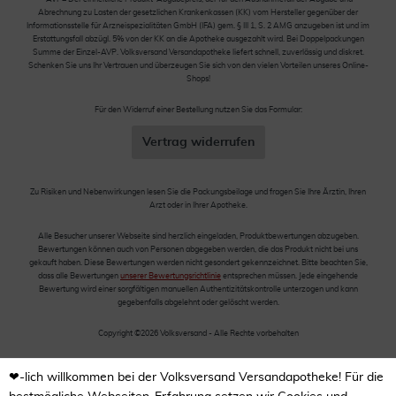
Abrechnung zu Lasten der gesetzlichen Krankenkassen (KK) vom Hersteller gegenüber der
Informationsstelle für Arzneispezialitäten GmbH (IFA) gem. § III 1, S. 2 AMG anzugeben ist und im
Erstattungsfall abzügl. 5% von der KK an die Apotheke ausgezahlt wird. Bei Doppelpackungen
Summe der Einzel-AVP. Volksversand Versandapotheke liefert schnell, zuverlässig und diskret.
Schenken Sie uns Ihr Vertrauen und überzeugen Sie sich von den vielen Vorteilen unseres Online-
Shops!
Für den Widerruf einer Bestellung nutzen Sie das Formular:
Vertrag widerrufen
Zu Risiken und Nebenwirkungen lesen Sie die Packungsbeilage und fragen Sie Ihre Ärztin, Ihren
Arzt oder in Ihrer Apotheke.
Alle Besucher unserer Webseite sind herzlich eingeladen, Produktbewertungen abzugeben.
Bewertungen können auch von Personen abgegeben werden, die das Produkt nicht bei uns
gekauft haben. Diese Bewertungen werden nicht gesondert gekennzeichnet. Bitte beachten Sie,
dass alle Bewertungen
unserer Bewertungsrichtlinie
entsprechen müssen. Jede eingehende
Bewertung wird einer sorgfältigen manuellen Authentizitätskontrolle unterzogen und kann
gegebenfalls abgelehnt oder gelöscht werden.
Copyright ©2026 Volksversand - Alle Rechte vorbehalten
❤-lich willkommen bei der Volksversand Versandapotheke! Für die