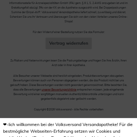
Informationsstelle für Arzneispezialitäten GmbH (IFA) gem. § III 1, S. 2 AMG anzugeben ist und im
Erstattungsfall abzügl. 5% von der KK an die Apotheke ausgezahlt wird. Bei Doppelpackungen
Summe der Einzel-AVP. Volksversand Versandapotheke liefert schnell, zuverlässig und diskret.
Schenken Sie uns Ihr Vertrauen und überzeugen Sie sich von den vielen Vorteilen unseres Online-
Shops!
Für den Widerruf einer Bestellung nutzen Sie das Formular:
Vertrag widerrufen
Zu Risiken und Nebenwirkungen lesen Sie die Packungsbeilage und fragen Sie Ihre Ärztin, Ihren
Arzt oder in Ihrer Apotheke.
Alle Besucher unserer Webseite sind herzlich eingeladen, Produktbewertungen abzugeben.
Bewertungen können auch von Personen abgegeben werden, die das Produkt nicht bei uns
gekauft haben. Diese Bewertungen werden nicht gesondert gekennzeichnet. Bitte beachten Sie,
dass alle Bewertungen
unserer Bewertungsrichtlinie
entsprechen müssen. Jede eingehende
Bewertung wird einer sorgfältigen manuellen Authentizitätskontrolle unterzogen und kann
gegebenfalls abgelehnt oder gelöscht werden.
Copyright ©2026 Volksversand - Alle Rechte vorbehalten
❤-lich willkommen bei der Volksversand Versandapotheke! Für die
bestmögliche Webseiten-Erfahrung setzen wir Cookies und