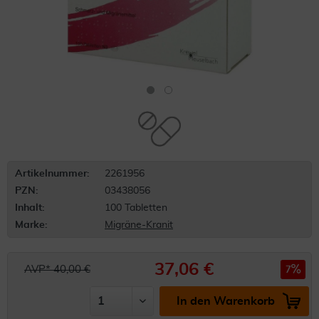
Artikelnummer:
2261956
PZN:
03438056
Inhalt:
100 Tabletten
Marke:
Migräne-Kranit
37,06 €
AVP* 40,00 €
7
In den Warenkorb