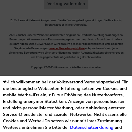
Vertrag widerrufen
Zu Risiken und Nebenwirkungen lesen Sie die Packungsbeilage und fragen Sie Ihre Ärztin,
Ihren Arzt oder in Ihrer Apotheke.
Alle Besucher unserer Webseite sind herzlich eingeladen, Produktbewertungen abzugeben.
Bewertungen können auch von Personen abgegeben werden, die das Produkt nicht bei uns
gekauft haben. Diese Bewertungen werden nicht gesondert gekennzeichnet. Bitte beachten
Sie, dass alle Bewertungen
unserer Bewertungsrichtlinie
entsprechen müssen. Jede
eingehende Bewertung wird einer sorgfältigen manuellen Authentizitätskontrolle unterzogen
und kann gegebenfalls abgelehnt oder gelöscht werden.
Copyright ©2026 Volksversand - Alle Rechte vorbehalten
❤-lich willkommen bei der Volksversand Versandapotheke! Für
die bestmögliche Webseiten-Erfahrung setzen wir Cookies und
mobile Werbe-IDs ein, z.B. zur Erhöhung des Nutzerkomforts,
Erstellung anonymer Statistiken, Anzeige von personalisierter-
und nicht-personalisierter Werbung, oder Anbindung externer
Service-Dienstleister und sozialer Netzwerke. Nicht essenzielle
Cookies und Werbe-IDs setzen wir nur mit Ihrer Zustimmung.
Weiteres entnehmen Sie bitte der
Datenschutzerklärung
und