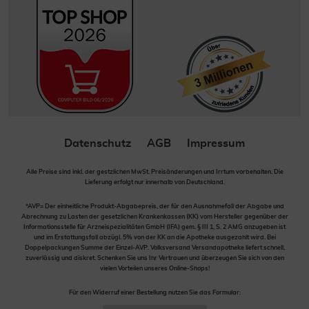
Datenschutz
AGB
Impressum
Alle Preise sind inkl. der gestzlichen MwSt. Preisänderungen und Irrtum vorbehalten. Die
Lieferung erfolgt nur innerhalb von Deutschland.
*AVP= Der einheitliche Produkt-Abgabepreis, der für den Ausnahmefall der Abgabe und
Abrechnung zu Lasten der gesetzlichen Krankenkassen (KK) vom Hersteller gegenüber der
Informationsstelle für Arzneispezialitäten GmbH (IFA) gem. § III 1, S. 2 AMG anzugeben ist
und im Erstattungsfall abzügl. 5% von der KK an die Apotheke ausgezahlt wird. Bei
Doppelpackungen Summe der Einzel-AVP. Volksversand Versandapotheke liefert schnell,
zuverlässig und diskret. Schenken Sie uns Ihr Vertrauen und überzeugen Sie sich von den
vielen Vorteilen unseres Online-Shops!
Für den Widerruf einer Bestellung nutzen Sie das Formular: