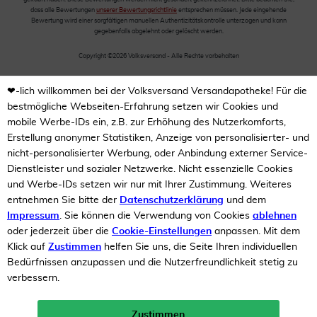
dass alle Bewertungen
unserer Bewertungsrichtlinie
entsprechen müssen. Jede eingehende
Bewertung wird einer sorgfältigen manuellen Authentizitätskontrolle unterzogen und kann
gegebenfalls abgelehnt oder gelöscht werden.
Copyright ©2026 Volksversand - Alle Rechte vorbehalten
❤-lich willkommen bei der Volksversand Versandapotheke! Für die
bestmögliche Webseiten-Erfahrung setzen wir Cookies und
mobile Werbe-IDs ein, z.B. zur Erhöhung des Nutzerkomforts,
Erstellung anonymer Statistiken, Anzeige von personalisierter- und
nicht-personalisierter Werbung, oder Anbindung externer Service-
Dienstleister und sozialer Netzwerke. Nicht essenzielle Cookies
und Werbe-IDs setzen wir nur mit Ihrer Zustimmung. Weiteres
entnehmen Sie bitte der
Datenschutzerklärung
und dem
Impressum
. Sie können die Verwendung von Cookies
ablehnen
oder jederzeit über die
Cookie-Einstellungen
anpassen. Mit dem
Klick auf
Zustimmen
helfen Sie uns, die Seite Ihren individuellen
Bedürfnissen anzupassen und die Nutzerfreundlichkeit stetig zu
verbessern.
Zustimmen