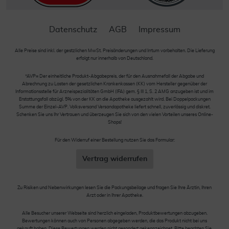
Datenschutz
AGB
Impressum
Alle Preise sind inkl. der gestzlichen MwSt. Preisänderungen und Irrtum vorbehalten. Die Lieferung
erfolgt nur innerhalb von Deutschland.
*AVP= Der einheitliche Produkt-Abgabepreis, der für den Ausnahmefall der Abgabe und
Abrechnung zu Lasten der gesetzlichen Krankenkassen (KK) vom Hersteller gegenüber der
Informationsstelle für Arzneispezialitäten GmbH (IFA) gem. § III 1, S. 2 AMG anzugeben ist und im
Erstattungsfall abzügl. 5% von der KK an die Apotheke ausgezahlt wird. Bei Doppelpackungen
Summe der Einzel-AVP. Volksversand Versandapotheke liefert schnell, zuverlässig und diskret.
Schenken Sie uns Ihr Vertrauen und überzeugen Sie sich von den vielen Vorteilen unseres Online-
Shops!
Für den Widerruf einer Bestellung nutzen Sie das Formular:
Vertrag widerrufen
Zu Risiken und Nebenwirkungen lesen Sie die Packungsbeilage und fragen Sie Ihre Ärztin, Ihren
Arzt oder in Ihrer Apotheke.
Alle Besucher unserer Webseite sind herzlich eingeladen, Produktbewertungen abzugeben.
Bewertungen können auch von Personen abgegeben werden, die das Produkt nicht bei uns
gekauft haben. Diese Bewertungen werden nicht gesondert gekennzeichnet. Bitte beachten Sie,