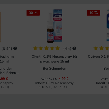
30
10
(
934
)
(
45
)
tiopharm
Olynth 0,1% Nasenspray für
Otriven 0,1 
15 ml
Erwachsene 15 ml
ung der
Bei Schnupfen
Bei
ei Schnu...
,99 €
4,99 €
AVP* 7,21 €
AVP* 
senspray
Inhalt
15 ml Nasenspray
Inhalt
1
0.015 l
0.01 
€ / 1 l)
(332,67 € / 1 l)