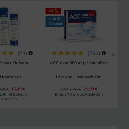
40
23
GRATIS
Versand
(
74
)
(
263
)
 Schutz-Balsam
ACC akut 600 mg Hustenlöser
F
 Hautpflege
Löst den Hustenschleim
15,49 €
21,99 €
,25 €
AVP* 36,96 €
100 ml Balsam
Inhalt
40 Brausetabletten
l
(154,90 € / 1 l)