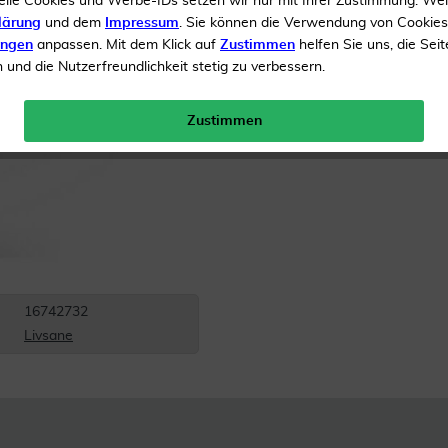
elle Cookies und Werbe-IDs setzen wir nur mit Ihrer Zustimmung. We
lärung
und dem
Impressum
. Sie können die Verwendung von Cookie
Inhalt
20 ml Spray
ungen
anpassen. Mit dem Klick auf
Zustimmen
helfen Sie uns, die Seit
und die Nutzerfreundlichkeit stetig zu verbessern.
Gratis Versand ab 19 €
Zustimmen
16742732
Livsane