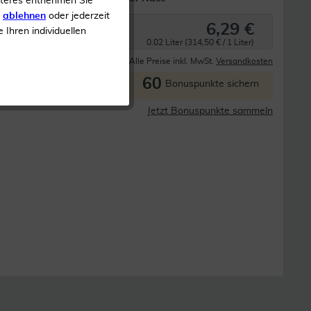
iteres entnehmen Sie
s
ablehnen
oder jederzeit
6,29 €
e Ihren individuellen
0.02 Liter (314,50 € / 1 Liter)
Derzeit nicht lieferbar
Alle Preise inkl. MwSt.
Versandkosten
60
P
Bonuspunkte sichern
Jetzt Bonuspunkte sammeln