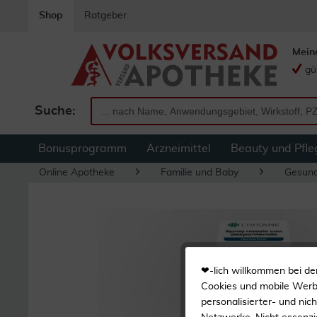
Shop
Ratgeber
Mein
gü
Suche:
Bonusprogramm
Arzneimittel
Beauty und Pfle
Online Apotheke
Familie und Baby
Gesund
❤-lich willkommen bei de
Cookies und mobile Werbe
personalisierter- und nic