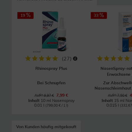
19
33
(
27
)
Rhinospray Plus
NasenSpray-ra
Erwachsene 
Bei Schnupfen
Zur Abschwell
Nasenschleimhaut b
7,99 €
4
AVP* 9,97 €
AVP* 7,50 €
Inhalt
10 ml Nasenspray
Inhalt
15 ml Na
0.01 l
0.015 l
(799,00 € / 1 l)
(332,67 
Von Kunden häufig mitgekauft