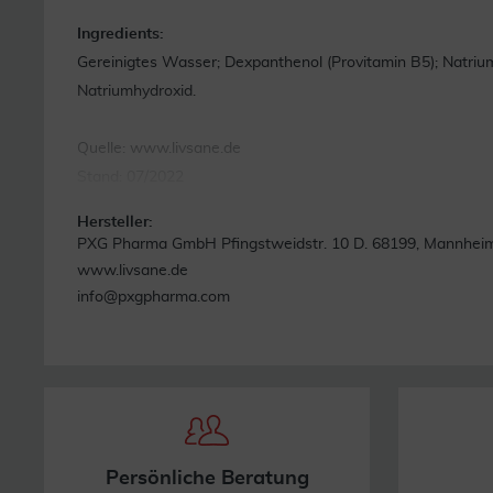
Ingredients:
Gereinigtes Wasser; Dexpanthenol (Provitamin B5); Natriu
Natriumhydroxid.
Quelle: www.livsane.de
Stand: 07/2022
Hersteller:
PXG Pharma GmbH Pfingstweidstr. 10 D. 68199, Mannhei
www.livsane.de
info@pxgpharma.com
Persönliche Beratung