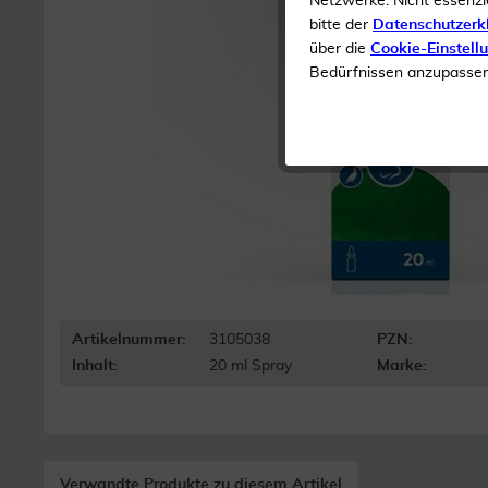
Netzwerke. Nicht essenzi
bitte der
Datenschutzerk
über die
Cookie-Einstell
Bedürfnissen anzupassen 
Artikelnummer:
3105038
PZN:
Inhalt:
20 ml Spray
Marke:
Verwandte Produkte zu diesem Artikel