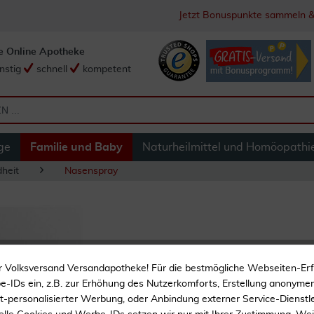
Jetzt Bonuspunkte sammeln &
e Online Apotheke
nstig
schnell
kompetent
ge
Familie und Baby
Naturheilmittel und Homöopathi
heit
Nasenspray
Livsane Nasenspra
r Volksversand Versandapotheke! Für die bestmögliche Webseiten-Er
-IDs ein, z.B. zur Erhöhung des Nutzerkomforts, Erstellung anonymer 
ht-personalisierter Werbung, oder Anbindung externer Service-Dienstle
Mit Dexpanthenol