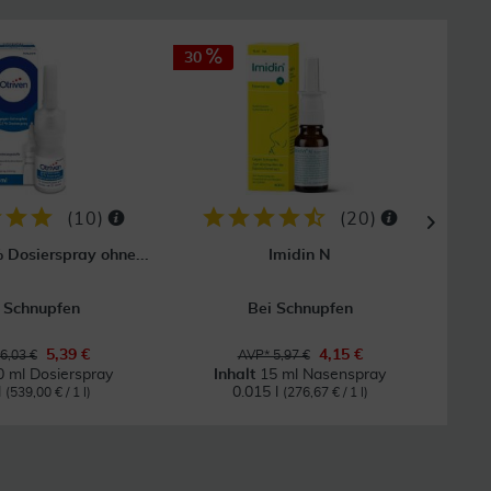
30
30
(
10
)
(
20
)
% Dosierspray ohne...
Imidin N
Sn
 Schnupfen
Bei Schnupfen
Wirk
5,39 €
4,15 €
6,03 €
AVP* 5,97 €
0 ml Dosierspray
Inhalt
15 ml Nasenspray
l
0.015 l
(539,00 € / 1 l)
(276,67 € / 1 l)