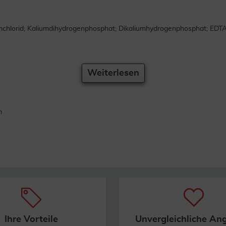
mchlorid; Kaliumdihydrogenphosphat; Dikaliumhydrogenphosphat; EDTA 
Weiterlesen
m
Ihre Vorteile
Unvergleichliche An