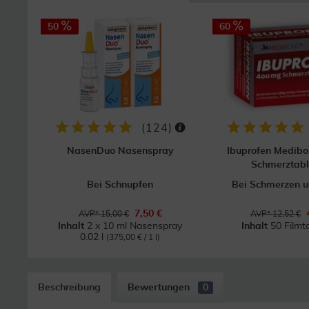
50
60
(
124
)
NasenDuo Nasenspray
Ibuprofen Medib
Schmerztabl
Bei Schnupfen
Bei Schmerzen u
7,50 €
AVP* 15,00 €
AVP* 12,52 €
Inhalt
2 x 10 ml Nasenspray
Inhalt
50 Filmt
0.02 l
(375,00 € / 1 l)
Beschreibung
Bewertungen
0