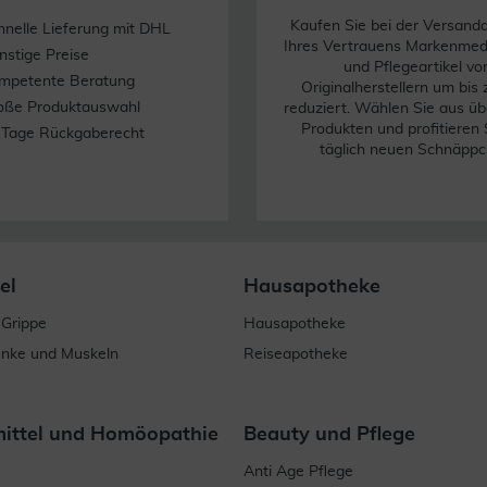
Kaufen Sie bei der Versand
hnelle Lieferung mit DHL
Ihres Vertrauens Markenme
nstige Preise
und Pflegeartikel vo
mpetente Beratung
Originalherstellern um bis
oße Produktauswahl
reduziert. Wählen Sie aus üb
Produkten und profitieren 
 Tage Rückgaberecht
täglich neuen Schnäppc
el
Hausapotheke
 Grippe
Hausapotheke
enke und Muskeln
Reiseapotheke
mittel und Homöopathie
Beauty und Pflege
Anti Age Pflege