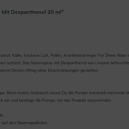
 Mit Dexpanthenol 20 ml"
setzt: Kälte, trockene Luft, Pollen, Krankheitserreger Für Deine Nas
n schützt. Das Nasenspray mit Dexpanthenol von Livsane befeuchtet d
kannst Deinen Alltag ohne Einschränkungen genießen.
ppe. Beim ersten Gebrauch musst Du die Pumpe eventuell mehrmals d
och ein und betätige die Pumpe, um das Produkt anzuwenden.
b.
 auf den Nasenapplikator.