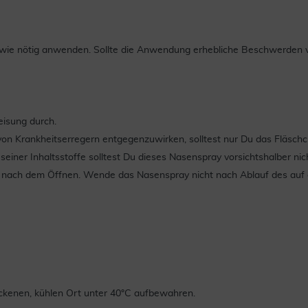
wie nötig anwenden. Sollte die Anwendung erhebliche Beschwerden ve
eisung durch.
on Krankheitserregern entgegenzuwirken, solltest nur Du das Fläschc
seiner Inhaltsstoffe solltest Du dieses Nasenspray vorsichtshalber ni
n nach dem Öffnen. Wende das Nasenspray nicht nach Ablauf des au
ockenen, kühlen Ort unter 40°C aufbewahren.