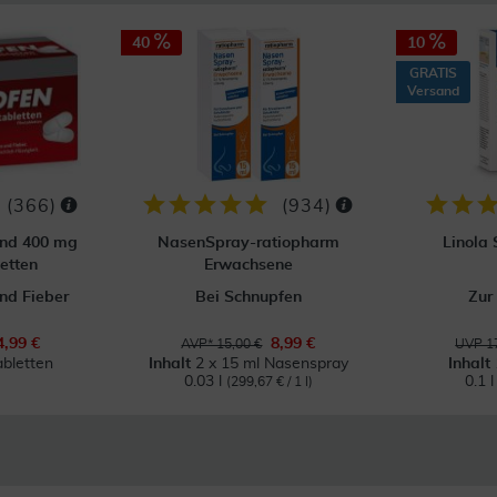
40
10
GRATIS
Versand
(
366
)
(
934
)
ond 400 mg
NasenSpray-ratiopharm
Linola
etten
Erwachsene
nd Fieber
Bei Schnupfen
Zur
4,99 €
8,99 €
AVP* 15,00 €
UVP 17
abletten
Inhalt
2 x 15 ml Nasenspray
Inhalt
0.03 l
0.1 
(299,67 € / 1 l)