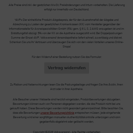
Alle Preise sind inkl. der gestzlichen MwSt. Preisänderungen und Irrtum vorbehalten. Die Lieferung
erfolgt nur innerhalb von Deutschland.
*AVP= Der einheitliche Produkt-Abgabepreis, der für den Ausnahmefall der Abgabe und
Abrechnung zu Lasten der gesetzlichen Krankenkassen (KK) vom Hersteller gegenüber der
Informationsstelle für Arzneispezialitäten GmbH (IFA) gem. § III 1, S. 2 AMG anzugeben ist und im
Erstattungsfall abzügl. 5% von der KK an die Apotheke ausgezahlt wird. Bei Doppelpackungen
Summe der Einzel-AVP. Volksversand Versandapotheke liefert schnell, zuverlässig und diskret.
Schenken Sie uns Ihr Vertrauen und überzeugen Sie sich von den vielen Vorteilen unseres Online-
Shops!
Für den Widerruf einer Bestellung nutzen Sie das Formular:
Vertrag widerrufen
Zu Risiken und Nebenwirkungen lesen Sie die Packungsbeilage und fragen Sie Ihre Ärztin, Ihren
Arzt oder in Ihrer Apotheke.
Alle Besucher unserer Webseite sind herzlich eingeladen, Produktbewertungen abzugeben.
Bewertungen können auch von Personen abgegeben werden, die das Produkt nicht bei uns
gekauft haben. Diese Bewertungen werden nicht gesondert gekennzeichnet. Bitte beachten Sie,
dass alle Bewertungen
unserer Bewertungsrichtlinie
entsprechen müssen. Jede eingehende
Bewertung wird einer sorgfältigen manuellen Authentizitätskontrolle unterzogen und kann
gegebenfalls abgelehnt oder gelöscht werden.
Copyright ©2026 Volksversand - Alle Rechte vorbehalten