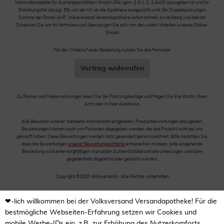
Informationsstelle für Arzneispezialitäten GmbH (IFA) gem. § III 1, S. 2 AMG anzugeben ist und im
Erstattungsfall abzügl. 5% von der KK an die Apotheke ausgezahlt wird. Bei Doppelpackungen
Summe der Einzel-AVP. Volksversand Versandapotheke liefert schnell, zuverlässig und diskret.
Schenken Sie uns Ihr Vertrauen und überzeugen Sie sich von den vielen Vorteilen unseres Online-
Shops!
Für den Widerruf einer Bestellung nutzen Sie das Formular:
Vertrag widerrufen
Zu Risiken und Nebenwirkungen lesen Sie die Packungsbeilage und fragen Sie Ihre Ärztin, Ihren
Arzt oder in Ihrer Apotheke.
Alle Besucher unserer Webseite sind herzlich eingeladen, Produktbewertungen abzugeben.
Bewertungen können auch von Personen abgegeben werden, die das Produkt nicht bei uns
gekauft haben. Diese Bewertungen werden nicht gesondert gekennzeichnet. Bitte beachten Sie,
dass alle Bewertungen
unserer Bewertungsrichtlinie
entsprechen müssen. Jede eingehende
Bewertung wird einer sorgfältigen manuellen Authentizitätskontrolle unterzogen und kann
gegebenfalls abgelehnt oder gelöscht werden.
Copyright ©2026 Volksversand - Alle Rechte vorbehalten
❤-lich willkommen bei der Volksversand Versandapotheke! Für die
bestmögliche Webseiten-Erfahrung setzen wir Cookies und
mobile Werbe-IDs ein, z.B. zur Erhöhung des Nutzerkomforts,