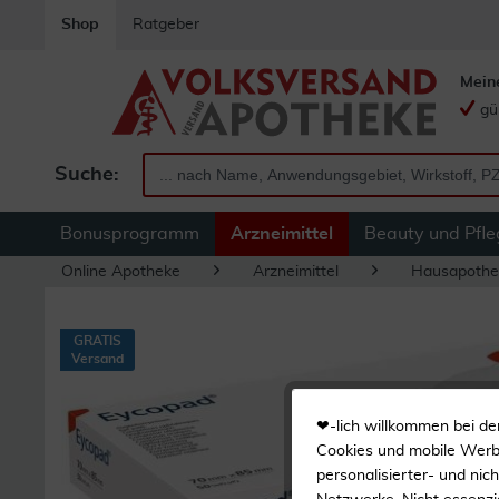
Shop
Ratgeber
Mein
gü
Suche:
Bonusprogramm
Arzneimittel
Beauty und Pfle
Online Apotheke
Arzneimittel
Hausapothe
GRATIS
Versand
❤-lich willkommen bei de
Cookies und mobile Werbe
personalisierter- und nic