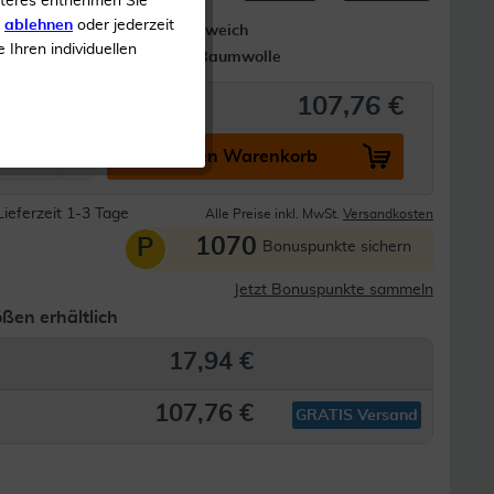
iteres entnehmen Sie
s
ablehnen
oder jederzeit
Besonders weich
e Ihren individuellen
Mit reiner Baumwolle
107,76 €
In den Warenkorb
Lieferzeit 1-3 Tage
Alle Preise inkl. MwSt.
Versandkosten
1070
P
Bonuspunkte sichern
Jetzt Bonuspunkte sammeln
ßen erhältlich
17,94 €
107,76 €
GRATIS Versand