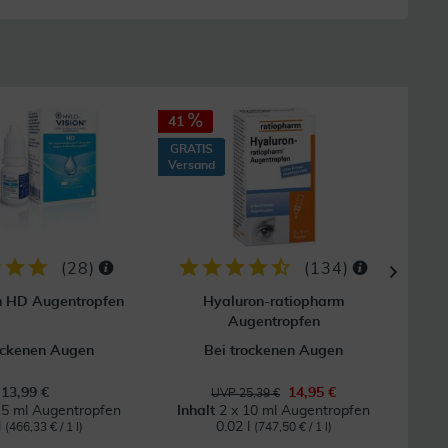
41
37
GRATIS
GRAT
Versand
Vers
(
28
)
(
134
)
n HD Augentropfen
Hyaluron-ratiopharm
Vi
Augentropfen
ockenen Augen
Bei trockenen Augen
U
13,99 €
14,95 €
UVP 25,39 €
15 ml Augentropfen
Inhalt
2 x 10 ml Augentropfen
l
0.02 l
(466,33 € / 1 l)
(747,50 € / 1 l)