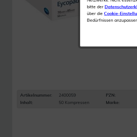
Netzwerke. Nicht essenzi
bitte der
Datenschutzerk
über die
Cookie-Einstell
Bedürfnissen anzupassen 
Artikelnummer:
2400059
PZN:
Inhalt:
50 Kompressen
Marke: