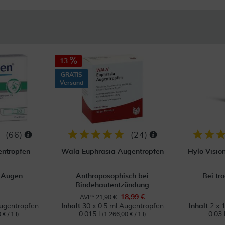
13
GRATIS
Versand
(
66
)
(
24
)
ntropfen
Wala Euphrasia Augentropfen
Hylo Visio
n Augen
Anthroposophisch bei
Bei tr
Bindehautentzündung
18,99 €
AVP* 21,90 €
Augentropfen
Inhalt
30 x 0.5 ml Augentropfen
Inhalt
2 x 
0.015 l
0.03 
€ / 1 l)
(1.266,00 € / 1 l)