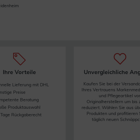
eidenheim
Ihre Vorteile
Unvergleichliche An
Kaufen Sie bei der Versand
hnelle Lieferung mit DHL
Ihres Vertrauens Markenme
nstige Preise
und Pflegeartikel vo
mpetente Beratung
Originalherstellern um bis
oße Produktauswahl
reduziert. Wählen Sie aus üb
Produkten und profitieren 
 Tage Rückgaberecht
täglich neuen Schnäppc