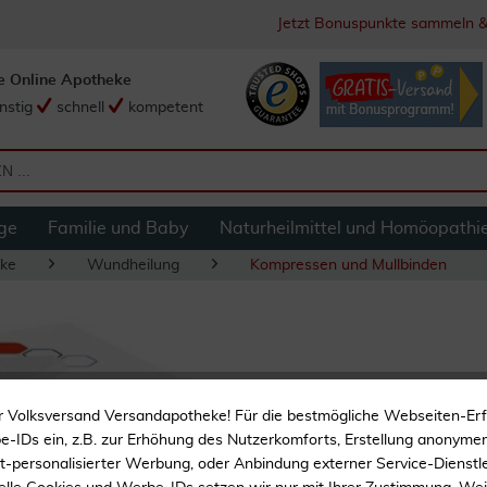
Jetzt Bonuspunkte sammeln &
e Online Apotheke
nstig
schnell
kompetent
ge
Familie und Baby
Naturheilmittel und Homöopathi
ke
Wundheilung
Kompressen und Mullbinden
Eycopad Augenkom
r Volksversand Versandapotheke! Für die bestmögliche Webseiten-Er
Kompressen
-IDs ein, z.B. zur Erhöhung des Nutzerkomforts, Erstellung anonymer 
ht-personalisierter Werbung, oder Anbindung externer Service-Dienstle