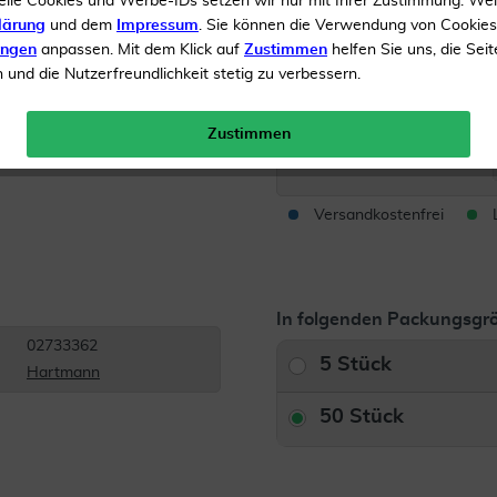
elle Cookies und Werbe-IDs setzen wir nur mit Ihrer Zustimmung. We
lärung
und dem
Impressum
. Sie können die Verwendung von Cookie
Gute Polsterwirkung
ungen
anpassen. Mit dem Klick auf
Zustimmen
helfen Sie uns, die Seit
Saugfähig
und die Nutzerfreundlichkeit stetig zu verbessern.
Inhalt
50 Kompressen
Zustimmen
Menge:
Versandkostenfrei
In folgenden Packungsgrö
02733362
5 Stück
Hartmann
50 Stück