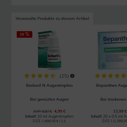
Verwandte Produkte zu diesem Artikel
28
(
25
)
Berberil N Augentropfen
Bepanthen Auge
Bei gereizten Augen
Bei trockene
4,99 €
13,99 €
AVP* 6,97 €
Inhalt
10 ml Augentropfen
Inhalt
20 x 0.5 ml 
0.01 l
0.01 l
(499,00 € / 1 l)
(1.399,00 