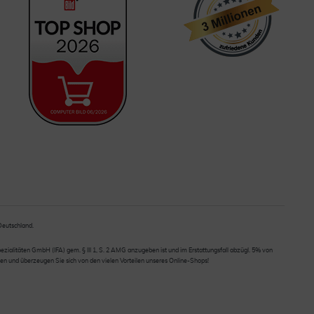
 Deutschland.
ialitäten GmbH (IFA) gem. § III 1, S. 2 AMG anzugeben ist und im Erstattungsfall abzügl. 5% von
en und überzeugen Sie sich von den vielen Vorteilen unseres Online-Shops!