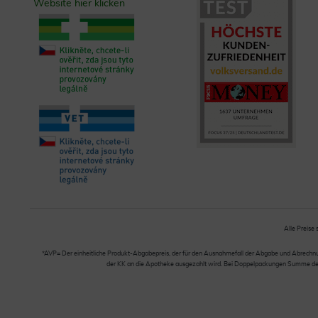
Website hier klicken
Alle Preise 
*AVP= Der einheitliche Produkt-Abgabepreis, der für den Ausnahmefall der Abgabe und Abrechnung
der KK an die Apotheke ausgezahlt wird. Bei Doppelpackungen Summe der Ei