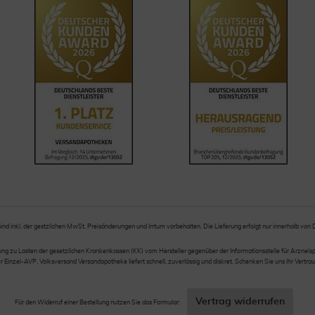
sind inkl. der gestzlichen MwSt. Preisänderungen und Irrtum vorbehalten. Die Lieferung erfolgt nur innerhalb von
 zu Lasten der gesetzlichen Krankenkassen (KK) vom Hersteller gegenüber der Informationsstelle für Arzneispez
nzel-AVP. Volksversand Versandapotheke liefert schnell, zuverlässig und diskret. Schenken Sie uns Ihr Vertrau
Vertrag widerrufen
Für den Widerruf einer Bestellung nutzen Sie das Formular: