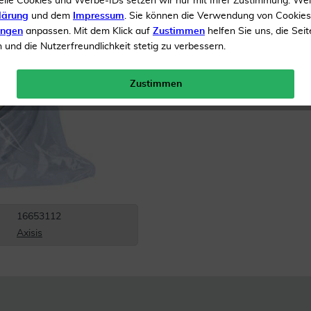
elle Cookies und Werbe-IDs setzen wir nur mit Ihrer Zustimmung. We
lärung
und dem
Impressum
. Sie können die Verwendung von Cookie
Inhalt
1 Stück
ungen
anpassen. Mit dem Klick auf
Zustimmen
helfen Sie uns, die Seit
und die Nutzerfreundlichkeit stetig zu verbessern.
Menge:
Zustimmen
Gratis Versand ab 19 €
16653112
Axisis