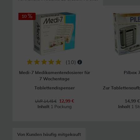
10
(
10
)
Medi-7 Medikamentendosierer für
Pilbox 
7 Wochentage
Tablettendispenser
Zur Tablettenau
12,99 €
14,99 €
UVP 14,45 €
Inhalt
1 Packung
Inhalt
1 St
Von Kunden häufig mitgekauft