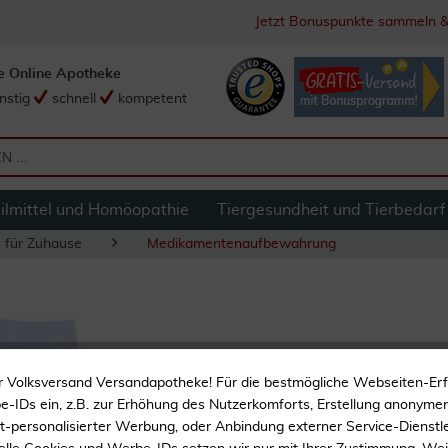
Jetzt Bonuspunkte sammeln &
e Online Apotheke
nstig
schnell
kompetent
ilmittel und Homöopathie
Tiergesundheit und Tierbedarf
s für Zuhause
Medikamentenaufbewahrung
Pillendose Rund Me
r Volksversand Versandapotheke! Für die bestmögliche Webseiten-Er
-IDs ein, z.B. zur Erhöhung des Nutzerkomforts, Erstellung anonymer 
ht-personalisierter Werbung, oder Anbindung externer Service-Dienstle
Tablettenaufbewahrung