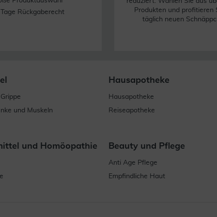
oße Produktauswahl
reduziert. Wählen Sie aus üb
Produkten und profitieren 
 Tage Rückgaberecht
täglich neuen Schnäppc
el
Hausapotheke
 Grippe
Hausapotheke
enke und Muskeln
Reiseapotheke
mittel und Homöopathie
Beauty und Pflege
Anti Age Pflege
e
Empfindliche Haut