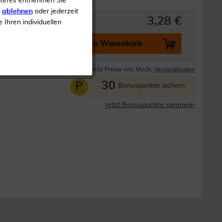
iteres entnehmen Sie
s
ablehnen
oder jederzeit
3,28 €
e Ihren individuellen
In den Warenkorb
Lieferzeit 1-3 Tage
Alle Preise inkl. MwSt.
Versandkosten
30
P
Bonuspunkte sichern
Jetzt Bonuspunkte sammeln