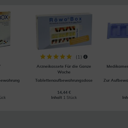
(
1
)
7
Arzneikassete Für die Ganze
Medikamen
Woche
fbewahrung
Tablettenaufbewahrungsdose
Zur Aufbewa
14,44 €
ück
Inhalt
1 Stück
In