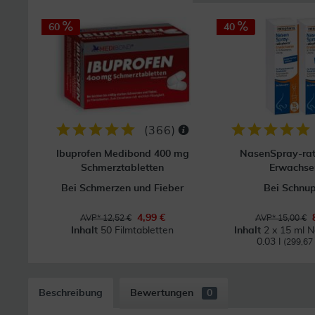
60
40
(
366
)
Ibuprofen Medibond 400 mg
NasenSpray-ra
Schmerztabletten
Erwachse
Bei Schmerzen und Fieber
Bei Schnu
4,99 €
AVP* 12,52 €
AVP* 15,00 €
Inhalt
50 Filmtabletten
Inhalt
2 x 15 ml 
0.03 l
(299,67 €
Beschreibung
Bewertungen
0