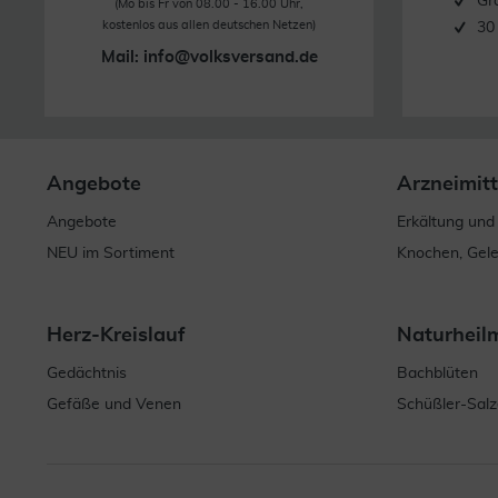
Gr
(Mo bis Fr von 08.00 - 16.00 Uhr,
kostenlos aus allen deutschen Netzen)
30
Mail:
info@volksversand.de
Angebote
Arzneimitt
Angebote
Erkältung und
NEU im Sortiment
Knochen, Gel
Herz-Kreislauf
Naturheil
Gedächtnis
Bachblüten
Gefäße und Venen
Schüßler-Salz