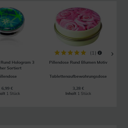
(
1
)
e Rund Hologram 3
Pillendose Rund Blumen Motiv
Pil
her Sortiert
illendose
Tablettenaufbewahrungsdose
Tab
6,99 €
3,28 €
halt
1 Stück
Inhalt
1 Stück