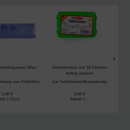
tendispenser Blau
Tablettenbox mit 10 Fächern
WEPA 
farbig sortiert
hrung von Tabletten
Zur Tablettenaufbewahrung
1,00 €
2,60 €
halt
1 Stück
Inhalt
1 -