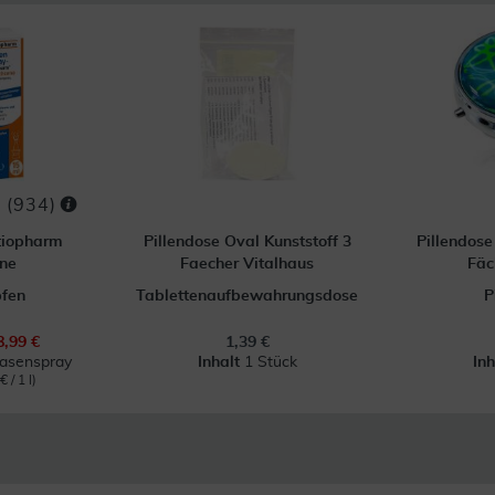
(
934
)
tiopharm
Pillendose Oval Kunststoff 3
Pillendos
ne
Faecher Vitalhaus
Fäc
pfen
Tablettenaufbewahrungsdose
P
8,99 €
1,39 €
Nasenspray
Inhalt
1 Stück
In
 / 1 l)