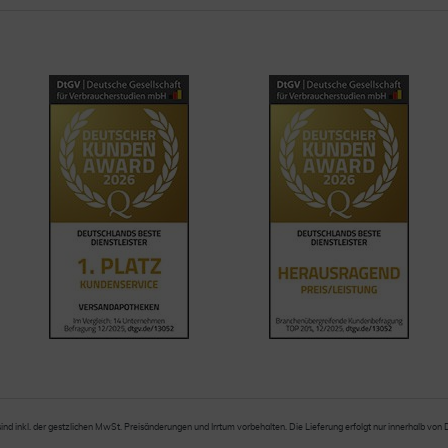
sind inkl. der gestzlichen MwSt. Preisänderungen und Irrtum vorbehalten. Die Lieferung erfolgt nur innerhalb von