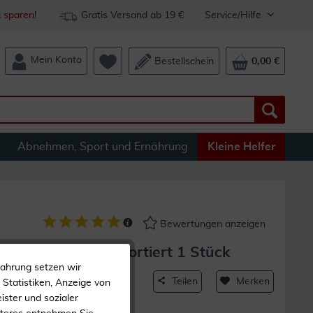
 sparen!
Gratis Versand ab 19 €
Service/Hilfe
Mein Konto
Bestellschein
0,00 €
Abnehmen, Sport und Ernährung
Kleine Helfer
Bewertungen anzeigen
tall Motiv Glück Sortiert 1 Stück
fahrung setzen wir
Teilen
Merken
Statistiken, Anzeige von
ister und sozialer
sdose
Aus Metall