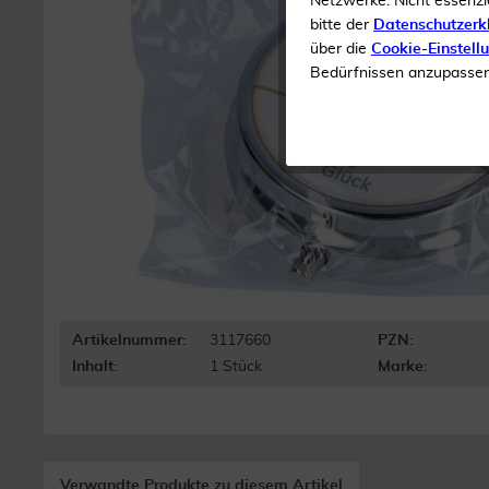
Netzwerke. Nicht essenzi
bitte der
Datenschutzerk
über die
Cookie-Einstell
Bedürfnissen anzupassen 
Artikelnummer:
3117660
PZN:
Inhalt:
1 Stück
Marke:
Verwandte Produkte zu diesem Artikel