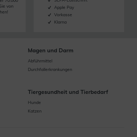
SEPA-Lastschrift
er 70.000
Sie von
Apple Pay
hen!
Vorkasse
Klarna
Magen und Darm
Abführmittel
Durchfallerkrankungen
Tiergesundheit und Tierbedarf
Hunde
Katzen