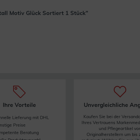
ll Motiv Glück Sortiert 1 Stück"
Weiterlesen
Ihre Vorteile
Unvergleichliche An
Kaufen Sie bei der Versand
hnelle Lieferung mit DHL
Ihres Vertrauens Markenme
nstige Preise
und Pflegeartikel vo
mpetente Beratung
Originalherstellern um bis