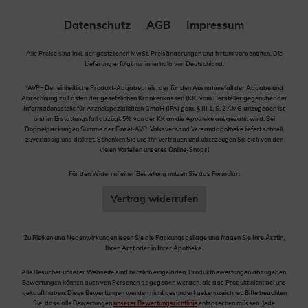
Datenschutz
AGB
Impressum
Alle Preise sind inkl. der gestzlichen MwSt. Preisänderungen und Irrtum vorbehalten. Die
Lieferung erfolgt nur innerhalb von Deutschland.
*AVP= Der einheitliche Produkt-Abgabepreis, der für den Ausnahmefall der Abgabe und
Abrechnung zu Lasten der gesetzlichen Krankenkassen (KK) vom Hersteller gegenüber der
Informationsstelle für Arzneispezialitäten GmbH (IFA) gem. § III 1, S. 2 AMG anzugeben ist
und im Erstattungsfall abzügl. 5% von der KK an die Apotheke ausgezahlt wird. Bei
Doppelpackungen Summe der Einzel-AVP. Volksversand Versandapotheke liefert schnell,
zuverlässig und diskret. Schenken Sie uns Ihr Vertrauen und überzeugen Sie sich von den
vielen Vorteilen unseres Online-Shops!
Für den Widerruf einer Bestellung nutzen Sie das Formular:
Vertrag widerrufen
Zu Risiken und Nebenwirkungen lesen Sie die Packungsbeilage und fragen Sie Ihre Ärztin,
Ihren Arzt oder in Ihrer Apotheke.
Alle Besucher unserer Webseite sind herzlich eingeladen, Produktbewertungen abzugeben.
Bewertungen können auch von Personen abgegeben werden, die das Produkt nicht bei uns
gekauft haben. Diese Bewertungen werden nicht gesondert gekennzeichnet. Bitte beachten
Sie, dass alle Bewertungen
unserer Bewertungsrichtlinie
entsprechen müssen. Jede