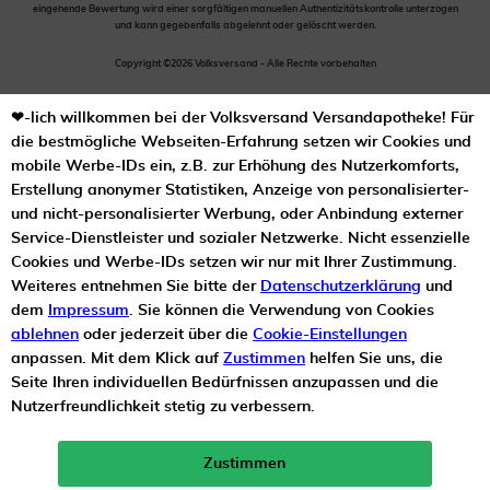
eingehende Bewertung wird einer sorgfältigen manuellen Authentizitätskontrolle unterzogen
und kann gegebenfalls abgelehnt oder gelöscht werden.
Copyright ©2026 Volksversand - Alle Rechte vorbehalten
❤-lich willkommen bei der Volksversand Versandapotheke! Für
die bestmögliche Webseiten-Erfahrung setzen wir Cookies und
mobile Werbe-IDs ein, z.B. zur Erhöhung des Nutzerkomforts,
Erstellung anonymer Statistiken, Anzeige von personalisierter-
und nicht-personalisierter Werbung, oder Anbindung externer
Service-Dienstleister und sozialer Netzwerke. Nicht essenzielle
Cookies und Werbe-IDs setzen wir nur mit Ihrer Zustimmung.
Weiteres entnehmen Sie bitte der
Datenschutzerklärung
und
dem
Impressum
. Sie können die Verwendung von Cookies
ablehnen
oder jederzeit über die
Cookie-Einstellungen
anpassen. Mit dem Klick auf
Zustimmen
helfen Sie uns, die
Seite Ihren individuellen Bedürfnissen anzupassen und die
Nutzerfreundlichkeit stetig zu verbessern.
Zustimmen
Neukunden-Rabatt ab 49€!
10%
mehr erfahren >