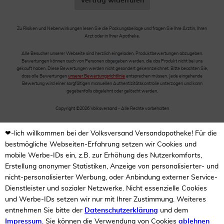
Vertrag widerrufen
Zu Risiken und Nebenwirkungen lesen Sie die Packungsbeilage und fragen Sie Ihre Ärztin, Ihren
Arzt oder in Ihrer Apotheke.
Alle Besucher unserer Webseite sind herzlich eingeladen, Produktbewertungen abzugeben.
Bewertungen können auch von Personen abgegeben werden, die das Produkt nicht bei uns
gekauft haben. Diese Bewertungen werden nicht gesondert gekennzeichnet. Bitte beachten Sie,
dass alle Bewertungen
unserer Bewertungsrichtlinie
entsprechen müssen. Jede eingehende
Bewertung wird einer sorgfältigen manuellen Authentizitätskontrolle unterzogen und kann
gegebenfalls abgelehnt oder gelöscht werden.
Copyright ©2026 Volksversand - Alle Rechte vorbehalten
❤-lich willkommen bei der Volksversand Versandapotheke! Für die
bestmögliche Webseiten-Erfahrung setzen wir Cookies und
mobile Werbe-IDs ein, z.B. zur Erhöhung des Nutzerkomforts,
Erstellung anonymer Statistiken, Anzeige von personalisierter- und
nicht-personalisierter Werbung, oder Anbindung externer Service-
Dienstleister und sozialer Netzwerke. Nicht essenzielle Cookies
und Werbe-IDs setzen wir nur mit Ihrer Zustimmung. Weiteres
entnehmen Sie bitte der
Datenschutzerklärung
und dem
Impressum
. Sie können die Verwendung von Cookies
ablehnen