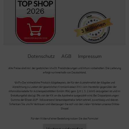
Datenschutz
AGB
Impressum
Alle Preise sind inkl. der gestzlichen MwSt. Preisänderungen und Irrtum vorbehalten. Die Lieferung
erfolgt nur innerhalb von Deutschland.
*AVP= Der einheitliche Produkt-Abgabepreis, der für den Ausnahmefall der Abgabe und
Abrechnung zu Lasten der gesetzlichen Krankenkassen (KK) vom Hersteller gegenüber der
Informationsstelle für Arzneispezialitäten GmbH (IFA) gem. § III 1, S. 2 AMG anzugeben ist und im
Erstattungsfall abzügl. 5% von der KK an die Apotheke ausgezahlt wird. Bei Doppelpackungen
Summe der Einzel-AVP. Volksversand Versandapotheke liefert schnell, zuverlässig und diskret.
Schenken Sie uns Ihr Vertrauen und überzeugen Sie sich von den vielen Vorteilen unseres Online-
Shops!
Für den Widerruf einer Bestellung nutzen Sie das Formular: