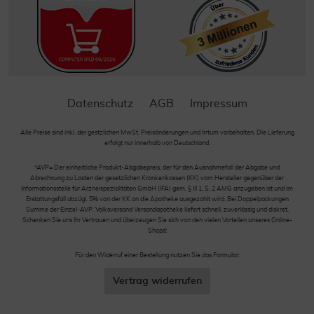
Datenschutz
AGB
Impressum
Alle Preise sind inkl. der gestzlichen MwSt. Preisänderungen und Irrtum vorbehalten. Die Lieferung
erfolgt nur innerhalb von Deutschland.
*AVP= Der einheitliche Produkt-Abgabepreis, der für den Ausnahmefall der Abgabe und
Abrechnung zu Lasten der gesetzlichen Krankenkassen (KK) vom Hersteller gegenüber der
Informationsstelle für Arzneispezialitäten GmbH (IFA) gem. § III 1, S. 2 AMG anzugeben ist und im
Erstattungsfall abzügl. 5% von der KK an die Apotheke ausgezahlt wird. Bei Doppelpackungen
Summe der Einzel-AVP. Volksversand Versandapotheke liefert schnell, zuverlässig und diskret.
Schenken Sie uns Ihr Vertrauen und überzeugen Sie sich von den vielen Vorteilen unseres Online-
Shops!
Für den Widerruf einer Bestellung nutzen Sie das Formular:
Vertrag widerrufen