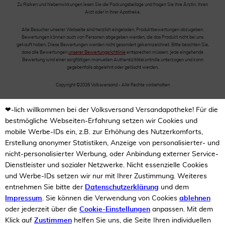
Zu Risiken und Nebenwirkungen lesen Sie die Packungsbeilage und fragen Sie Ihre Ärztin, Ihren
Arzt oder in Ihrer Apotheke.
Alle Besucher unserer Webseite sind herzlich eingeladen, Produktbewertungen abzugeben.
Bewertungen können auch von Personen abgegeben werden, die das Produkt nicht bei uns
gekauft haben. Diese Bewertungen werden nicht gesondert gekennzeichnet. Bitte beachten Sie,
dass alle Bewertungen
unserer Bewertungsrichtlinie
entsprechen müssen. Jede eingehende
Bewertung wird einer sorgfältigen manuellen Authentizitätskontrolle unterzogen und kann
gegebenfalls abgelehnt oder gelöscht werden.
Copyright ©2026 Volksversand - Alle Rechte vorbehalten
❤-lich willkommen bei der Volksversand Versandapotheke! Für die
bestmögliche Webseiten-Erfahrung setzen wir Cookies und
mobile Werbe-IDs ein, z.B. zur Erhöhung des Nutzerkomforts,
Erstellung anonymer Statistiken, Anzeige von personalisierter- und
nicht-personalisierter Werbung, oder Anbindung externer Service-
Dienstleister und sozialer Netzwerke. Nicht essenzielle Cookies
und Werbe-IDs setzen wir nur mit Ihrer Zustimmung. Weiteres
entnehmen Sie bitte der
Datenschutzerklärung
und dem
Impressum
. Sie können die Verwendung von Cookies
ablehnen
oder jederzeit über die
Cookie-Einstellungen
anpassen. Mit dem
Klick auf
Zustimmen
helfen Sie uns, die Seite Ihren individuellen