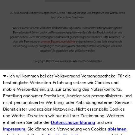
Zu Risiken und Nebenwirkungen lesen Sie die Packungsbeilage und fragen Sie Ihre Ärztin, Ihren
Arzt oder in Ihrer Apotheke.
Alle Besucher unserer Webseite sind herzlich eingeladen, Produktbewertungen abzugeben.
Bewertungen können auch von Personen abgegeben werden, die das Produkt nicht bei uns
gekauft haben. Diese Bewertungen werden nicht gesondert gekennzeichnet. Bitte beachten Sie,
dass alle Bewertungen
unserer Bewertungsrichtlinie
entsprechen müssen. Jede eingehende
Bewertung wird einer sorgfältigen manuellen Authentizitätskontrolle unterzogen und kann
gegebenfalls abgelehnt oder gelöscht werden.
Copyright ©2026 Volksversand - Alle Rechte vorbehalten
❤-lich willkommen bei der Volksversand Versandapotheke! Für die
bestmögliche Webseiten-Erfahrung setzen wir Cookies und
mobile Werbe-IDs ein, z.B. zur Erhöhung des Nutzerkomforts,
Erstellung anonymer Statistiken, Anzeige von personalisierter- und
nicht-personalisierter Werbung, oder Anbindung externer Service-
Dienstleister und sozialer Netzwerke. Nicht essenzielle Cookies
und Werbe-IDs setzen wir nur mit Ihrer Zustimmung. Weiteres
entnehmen Sie bitte der
Datenschutzerklärung
und dem
Impressum
. Sie können die Verwendung von Cookies
ablehnen