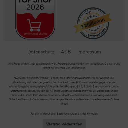
Datenschutz
AGB
Impressum
Alle Preise sind inkl. der gestzlichen MwSt. Preisänderungen und Irrtum vorbehalten. Die Lieferung
erfolgt nur innerhalb von Deutschland.
*AVP= Der einheitliche Produkt-Abgabepreis, der für den Ausnahmefall der Abgabe und
Abrechnung zu Lasten der gesetzlichen Krankenkassen (KK) vom Hersteller gegenüber der
Informationsstelle für Arzneispezialitäten GmbH (IFA) gem. § III 1, S. 2 AMG anzugeben ist und im
Erstattungsfall abzügl. 5% von der KK an die Apotheke ausgezahlt wird. Bei Doppelpackungen
Summe der Einzel-AVP. Volksversand Versandapotheke liefert schnell, zuverlässig und diskret.
Schenken Sie uns Ihr Vertrauen und überzeugen Sie sich von den vielen Vorteilen unseres Online-
Shops!
Für den Widerruf einer Bestellung nutzen Sie das Formular:
Vertrag widerrufen