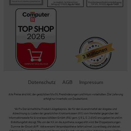
Datenschutz
AGB
Impressum
Alle Preise sind inkl. der gestzlichen MwSt. Preisänderungen und Irrtum vorbehalten. Die Lieferung
erfolgt nur innerhalb von Deutschland.
*AVP= Der einheitliche Produkt-Abgabepreis, der für den Ausnahmefall der Abgabe und
Abrechnung zu Lasten der gesetzlichen Krankenkassen (KK) vom Hersteller gegenüber der
Informationsstelle für Arzneispezialitäten GmbH (IFA) gem. § III 1, S. 2 AMG anzugeben ist und im
Erstattungsfall abzügl. 5% von der KK an die Apotheke ausgezahlt wird. Bei Doppelpackungen
Summe der Einzel-AVP. Volksversand Versandapotheke liefert schnell, zuverlässig und diskret.