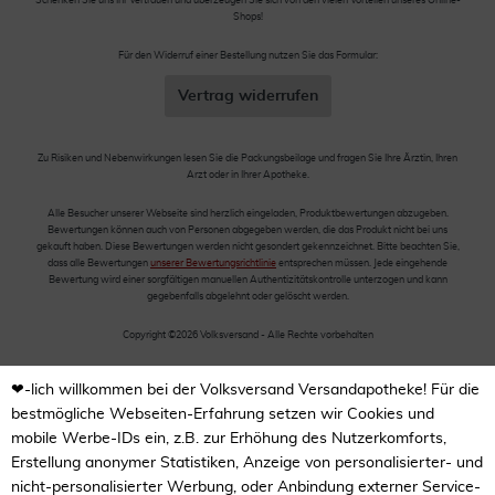
Schenken Sie uns Ihr Vertrauen und überzeugen Sie sich von den vielen Vorteilen unseres Online-
Shops!
Für den Widerruf einer Bestellung nutzen Sie das Formular:
Vertrag widerrufen
Zu Risiken und Nebenwirkungen lesen Sie die Packungsbeilage und fragen Sie Ihre Ärztin, Ihren
Arzt oder in Ihrer Apotheke.
Alle Besucher unserer Webseite sind herzlich eingeladen, Produktbewertungen abzugeben.
Bewertungen können auch von Personen abgegeben werden, die das Produkt nicht bei uns
gekauft haben. Diese Bewertungen werden nicht gesondert gekennzeichnet. Bitte beachten Sie,
dass alle Bewertungen
unserer Bewertungsrichtlinie
entsprechen müssen. Jede eingehende
Bewertung wird einer sorgfältigen manuellen Authentizitätskontrolle unterzogen und kann
gegebenfalls abgelehnt oder gelöscht werden.
Copyright ©2026 Volksversand - Alle Rechte vorbehalten
❤-lich willkommen bei der Volksversand Versandapotheke! Für die
bestmögliche Webseiten-Erfahrung setzen wir Cookies und
mobile Werbe-IDs ein, z.B. zur Erhöhung des Nutzerkomforts,
Erstellung anonymer Statistiken, Anzeige von personalisierter- und
nicht-personalisierter Werbung, oder Anbindung externer Service-