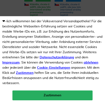
❤-lich willkommen bei der Volksversand Versandapotheke! Für die
Unsere Auszeichnungen
bestmögliche Webseiten-Erfahrung setzen wir Cookies und
mobile Werbe-IDs ein, z.B. zur Erhöhung des Nutzerkomforts,
Erstellung anonymer Statistiken, Anzeige von personalisierter- und
nicht-personalisierter Werbung, oder Anbindung externer Service-
Dienstleister und sozialer Netzwerke. Nicht essenzielle Cookies
und Werbe-IDs setzen wir nur mit Ihrer Zustimmung. Weiteres
entnehmen Sie bitte der
Datenschutzerklärung
und dem
Impressum
. Sie können die Verwendung von Cookies
ablehnen
oder jederzeit über die
Cookie-Einstellungen
anpassen. Mit dem
Klick auf
Zustimmen
helfen Sie uns, die Seite Ihren individuellen
Bedürfnissen anzupassen und die Nutzerfreundlichkeit stetig zu
verbessern.
Zustimmen
Neukunden-Rabatt ab 49€!
10%
mehr erfahren >