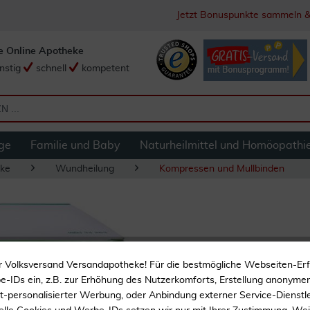
Jetzt Bonuspunkte sammeln &
e Online Apotheke
nstig
schnell
kompetent
ge
Familie und Baby
Naturheilmittel und Homöopathi
ke
Wundheilung
Kompressen und Mullbinden
Gazin Mullkompres
r Volksversand Versandapotheke! Für die bestmögliche Webseiten-Er
Stück
-IDs ein, z.B. zur Erhöhung des Nutzerkomforts, Erstellung anonymer 
ht-personalisierter Werbung, oder Anbindung externer Service-Dienstle