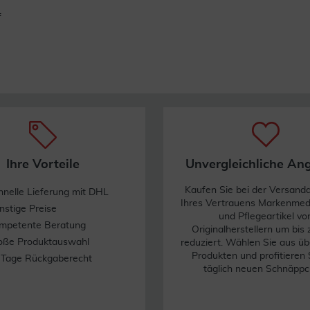
f
Ihre Vorteile
Unvergleichliche An
Kaufen Sie bei der Versand
hnelle Lieferung mit DHL
Ihres Vertrauens Markenme
nstige Preise
und Pflegeartikel vo
mpetente Beratung
Originalherstellern um bis
oße Produktauswahl
reduziert. Wählen Sie aus üb
Produkten und profitieren 
 Tage Rückgaberecht
täglich neuen Schnäppc