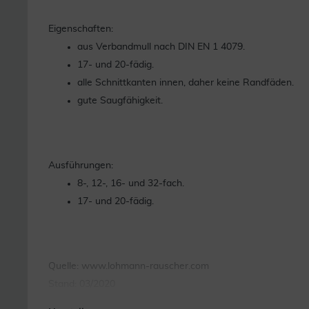
Eigenschaften:
aus Verbandmull nach DIN EN 1 4079.
17- und 20-fädig.
alle Schnittkanten innen, daher keine Randfäden.
gute Saugfähigkeit.
Ausführungen:
8-, 12-, 16- und 32-fach.
17- und 20-fädig.
Quelle: www.lohmann-rauscher.com
Stand: 03/2020