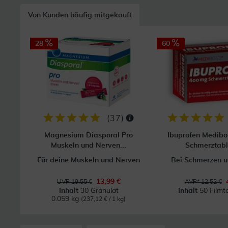
Von Kunden häufig mitgekauft
28
60
(
37
)
Magnesium Diasporal Pro
Ibuprofen Medib
Muskeln und Nerven...
Schmerztabl
Für deine Muskeln und Nerven
Bei Schmerzen u
13,99 €
UVP 19,55 €
AVP* 12,52 €
Inhalt
30 Granulat
Inhalt
50 Filmt
0.059 kg
(237,12 € / 1 kg)