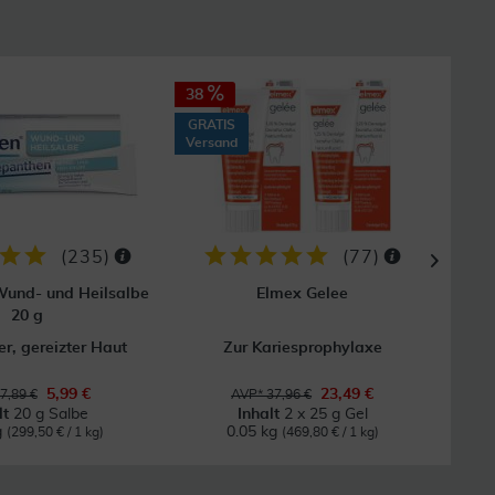
38
33
GRATIS
GRAT
Versand
Vers
(
235
)
(
77
)
und- und Heilsalbe
Elmex Gelee
V
20 g
r, gereizter Haut
Zur Kariesprophylaxe
E
5,99 €
23,49 €
7,89 €
AVP* 37,96 €
lt
20 g Salbe
Inhalt
2 x 25 g Gel
g
0.05 kg
(299,50 € / 1 kg)
(469,80 € / 1 kg)