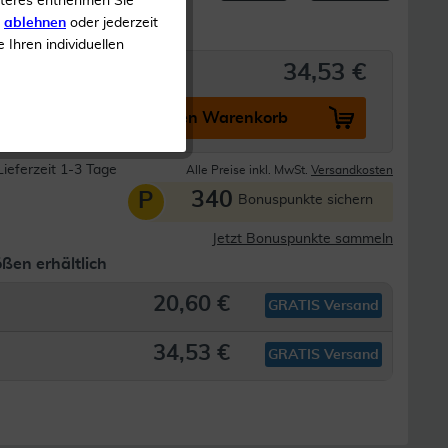
iteres entnehmen Sie
s
ablehnen
oder jederzeit
e Ihren individuellen
34,53 €
In den Warenkorb
Lieferzeit 1-3 Tage
Alle Preise inkl. MwSt.
Versandkosten
340
P
Bonuspunkte sichern
Jetzt Bonuspunkte sammeln
ßen erhältlich
20,60 €
GRATIS Versand
34,53 €
GRATIS Versand