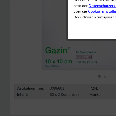
Netzwerke. Nicht essenzi
bitte der
Datenschutzerk
über die
Cookie-Einstell
Bedürfnissen anzupassen 
Artikelnummer:
3095601
PZN:
Inhalt:
50 x 2 Kompressen
Marke: