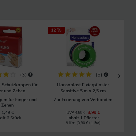
12
(
3
)
(
5
)
e Schutzkappen für
Hansaplast Fixierpflaster
Mull
er und Zehen
Sensitive 5 m x 2,5 cm
en für Finger und
Zur Fixierung von Verbänden
Zehen
1,49 €
3,99 €
UVP 4,55 €
halt
6 Stück
Inhalt
1 Pflaster
5 lfm
(0,80 € / 1 lfm)