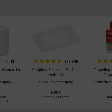
(
4
)
(
16
)
p 10 cm x 4 m
Cutiplast Plus steril 5 x 7 cm
Fingerling
Verband
Fing
orgung
Zur Wundversorgung
Schutzkapp
5,99 €
nden
Inhalt
5 Verband
In
 1 lfm)