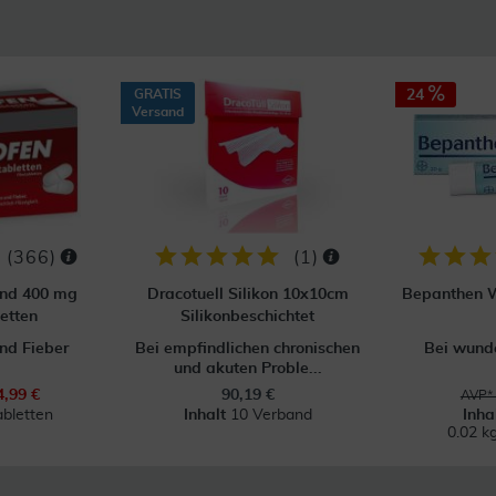
GRATIS
24
Versand
(
366
)
(
1
)
ond 400 mg
Dracotuell Silikon 10x10cm
Bepanthen W
etten
Silikonbeschichtet
nd Fieber
Bei empfindlichen chronischen
Bei wunde
und akuten Proble...
4,99 €
90,19 €
AVP* 
abletten
Inhalt
10 Verband
Inha
0.02 k