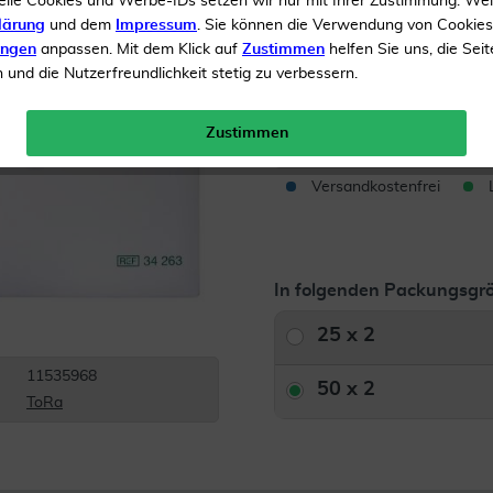
elle Cookies und Werbe-IDs setzen wir nur mit Ihrer Zustimmung. We
lärung
und dem
Impressum
. Sie können die Verwendung von Cookie
Zur Wundversorgung
ungen
anpassen. Mit dem Klick auf
Zustimmen
helfen Sie uns, die Seit
und die Nutzerfreundlichkeit stetig zu verbessern.
Inhalt
50 x 2 Kompressen
Menge:
Zustimmen
Versandkostenfrei
In folgenden Packungsgrö
25 x 2
11535968
50 x 2
ToRa