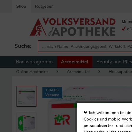
Shop
Ratgeber
Mein
gü
Suche:
Bonusprogramm
Arzneimittel
Beauty und Pfle
Online Apotheke
Arzneimittel
Hausapothe
GRATIS
Versand
❤-lich willkommen bei de
Cookies und mobile Werbe
personalisierter- und nic