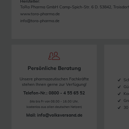
Hersteller:
ToRa Pharma GmbH Camp-Spich-Str. 6 D. 53842, Troisdor
www.tora-pharma.de
info@tora-pharma.de
Persönliche Beratung
Unsere pharmazeutischen Fachkräfte
Sc
stehen Ihnen gerne zur Verfügung!
Gü
Telefon-Nr.: 0800 - 4 55 65 52
Ko
Gr
(Mo bis Fr von 08.00 - 16.00 Uhr,
kostenlos aus allen deutschen Netzen)
30
Mail:
info@volksversand.de