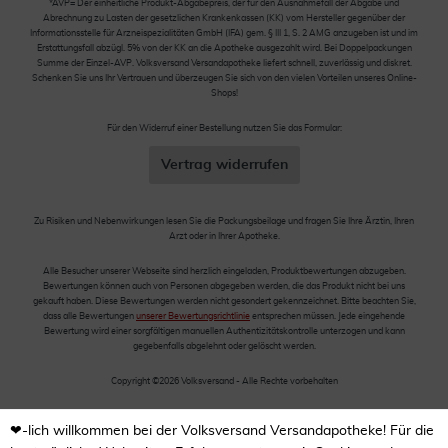
*AVP= Der einheitliche Produkt-Abgabepreis, der für den Ausnahmefall der Abgabe und
Abrechnung zu Lasten der gesetzlichen Krankenkassen (KK) vom Hersteller gegenüber der
Informationsstelle für Arzneispezialitäten GmbH (IFA) gem. § III 1, S. 2 AMG anzugeben ist und im
Erstattungsfall abzügl. 5% von der KK an die Apotheke ausgezahlt wird. Bei Doppelpackungen
Summe der Einzel-AVP. Volksversand Versandapotheke liefert schnell, zuverlässig und diskret.
Schenken Sie uns Ihr Vertrauen und überzeugen Sie sich von den vielen Vorteilen unseres Online-
Shops!
Für den Widerruf einer Bestellung nutzen Sie das Formular:
Vertrag widerrufen
Zu Risiken und Nebenwirkungen lesen Sie die Packungsbeilage und fragen Sie Ihre Ärztin, Ihren
Arzt oder in Ihrer Apotheke.
Alle Besucher unserer Webseite sind herzlich eingeladen, Produktbewertungen abzugeben.
Bewertungen können auch von Personen abgegeben werden, die das Produkt nicht bei uns
gekauft haben. Diese Bewertungen werden nicht gesondert gekennzeichnet. Bitte beachten Sie,
dass alle Bewertungen
unserer Bewertungsrichtlinie
entsprechen müssen. Jede eingehende
Bewertung wird einer sorgfältigen manuellen Authentizitätskontrolle unterzogen und kann
gegebenfalls abgelehnt oder gelöscht werden.
Copyright ©2026 Volksversand - Alle Rechte vorbehalten
❤-lich willkommen bei der Volksversand Versandapotheke! Für die