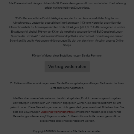
Alle Preise sind inkl. der gestzlichen MwSt. Preisänderungen und Irrtum vorbehalten. Die Lieferung
erfolgt nur innerhalb von Deutschland.
*AVP= Der einheitliche Produkt-Abgabepreis, der für den Ausnahmefall der Abgabe und
Abrechnung zu Lasten der gesetzlichen Krankenkassen (KK) vom Hersteller gegenüber der
Informationsstelle für Arzneispezialitäten GmbH (IFA) gem. § III 1, S. 2 AMG anzugeben ist und im
Erstattungsfall abzügl. 5% von der KK an die Apotheke ausgezahlt wird. Bei Doppelpackungen
Summe der Einzel-AVP. Volksversand Versandapotheke liefert schnell, zuverlässig und diskret.
Schenken Sie uns Ihr Vertrauen und überzeugen Sie sich von den vielen Vorteilen unseres Online-
Shops!
Für den Widerruf einer Bestellung nutzen Sie das Formular:
Vertrag widerrufen
Zu Risiken und Nebenwirkungen lesen Sie die Packungsbeilage und fragen Sie Ihre Ärztin, Ihren
Arzt oder in Ihrer Apotheke.
Alle Besucher unserer Webseite sind herzlich eingeladen, Produktbewertungen abzugeben.
Bewertungen können auch von Personen abgegeben werden, die das Produkt nicht bei uns
gekauft haben. Diese Bewertungen werden nicht gesondert gekennzeichnet. Bitte beachten Sie,
dass alle Bewertungen
unserer Bewertungsrichtlinie
entsprechen müssen. Jede eingehende
Bewertung wird einer sorgfältigen manuellen Authentizitätskontrolle unterzogen und kann
gegebenfalls abgelehnt oder gelöscht werden.
Copyright ©2026 Volksversand - Alle Rechte vorbehalten