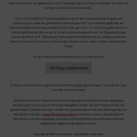
Alle Preise sind inkl. der gestzlichen MwSt. Preisänderungen und Irrtum vorbehalten. Die Lieferung
erfolgt nur innerhalb von Deutschland.
*AVP= Der einheitliche Produkt-Abgabepreis, der für den Ausnahmefall der Abgabe und
Abrechnung zu Lasten der gesetzlichen Krankenkassen (KK) vom Hersteller gegenüber der
Informationsstelle für Arzneispezialitäten GmbH (IFA) gem. § III 1, S. 2 AMG anzugeben ist und im
Erstattungsfall abzügl. 5% von der KK an die Apotheke ausgezahlt wird. Bei Doppelpackungen
Summe der Einzel-AVP. Volksversand Versandapotheke liefert schnell, zuverlässig und diskret.
Schenken Sie uns Ihr Vertrauen und überzeugen Sie sich von den vielen Vorteilen unseres Online-
Shops!
Für den Widerruf einer Bestellung nutzen Sie das Formular:
Vertrag widerrufen
Zu Risiken und Nebenwirkungen lesen Sie die Packungsbeilage und fragen Sie Ihre Ärztin, Ihren
Arzt oder in Ihrer Apotheke.
Alle Besucher unserer Webseite sind herzlich eingeladen, Produktbewertungen abzugeben.
Bewertungen können auch von Personen abgegeben werden, die das Produkt nicht bei uns
gekauft haben. Diese Bewertungen werden nicht gesondert gekennzeichnet. Bitte beachten Sie,
dass alle Bewertungen
unserer Bewertungsrichtlinie
entsprechen müssen. Jede eingehende
Bewertung wird einer sorgfältigen manuellen Authentizitätskontrolle unterzogen und kann
gegebenfalls abgelehnt oder gelöscht werden.
Copyright ©2026 Volksversand - Alle Rechte vorbehalten