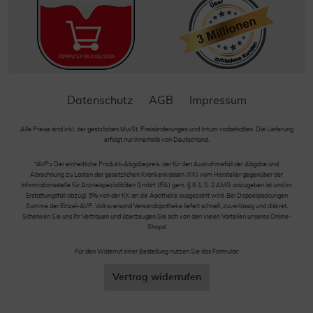
Datenschutz
AGB
Impressum
Alle Preise sind inkl. der gestzlichen MwSt. Preisänderungen und Irrtum vorbehalten. Die Lieferung
erfolgt nur innerhalb von Deutschland.
*AVP= Der einheitliche Produkt-Abgabepreis, der für den Ausnahmefall der Abgabe und
Abrechnung zu Lasten der gesetzlichen Krankenkassen (KK) vom Hersteller gegenüber der
Informationsstelle für Arzneispezialitäten GmbH (IFA) gem. § III 1, S. 2 AMG anzugeben ist und im
Erstattungsfall abzügl. 5% von der KK an die Apotheke ausgezahlt wird. Bei Doppelpackungen
Summe der Einzel-AVP. Volksversand Versandapotheke liefert schnell, zuverlässig und diskret.
Schenken Sie uns Ihr Vertrauen und überzeugen Sie sich von den vielen Vorteilen unseres Online-
Shops!
Für den Widerruf einer Bestellung nutzen Sie das Formular:
Vertrag widerrufen