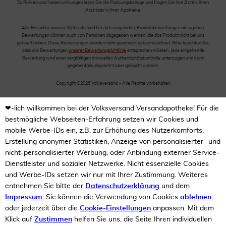
Zu Risiken und Nebenwirkungen lesen Sie die Packungsbeilage und fragen Sie Ihre Ärztin, Ihren
Arzt oder in Ihrer Apotheke.
Alle Besucher unserer Webseite sind herzlich eingeladen, Produktbewertungen abzugeben.
Bewertungen können auch von Personen abgegeben werden, die das Produkt nicht bei uns
gekauft haben. Diese Bewertungen werden nicht gesondert gekennzeichnet. Bitte beachten Sie,
dass alle Bewertungen
unserer Bewertungsrichtlinie
entsprechen müssen. Jede eingehende
Bewertung wird einer sorgfältigen manuellen Authentizitätskontrolle unterzogen und kann
gegebenfalls abgelehnt oder gelöscht werden.
Copyright ©2026 Volksversand - Alle Rechte vorbehalten
❤-lich willkommen bei der Volksversand Versandapotheke! Für die
bestmögliche Webseiten-Erfahrung setzen wir Cookies und
mobile Werbe-IDs ein, z.B. zur Erhöhung des Nutzerkomforts,
Erstellung anonymer Statistiken, Anzeige von personalisierter- und
nicht-personalisierter Werbung, oder Anbindung externer Service-
Dienstleister und sozialer Netzwerke. Nicht essenzielle Cookies
und Werbe-IDs setzen wir nur mit Ihrer Zustimmung. Weiteres
entnehmen Sie bitte der
Datenschutzerklärung
und dem
Impressum
. Sie können die Verwendung von Cookies
ablehnen
oder jederzeit über die
Cookie-Einstellungen
anpassen. Mit dem
Klick auf
Zustimmen
helfen Sie uns, die Seite Ihren individuellen