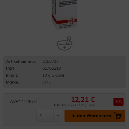
Artikelnummer:
2155737
PZN:
01766218
Inhalt:
10 g Globuli
Marke:
DHU
12,21 €
AVP* 12,95 €
5
0.01 kg (1.221,00 € / 1 kg)
In den Warenkorb