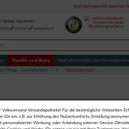
Jetzt Bonuspunkte sammeln &
e Online Apotheke
nstig
schnell
kompetent
ge
Familie und Baby
Naturheilmittel und Homöopathi
he Pflege- und Hilfsmittel
Sanitätsbedarf
Wattestäbchen Kun
r Volksversand Versandapotheke! Für die bestmögliche Webseiten-Er
1 Stück
-IDs ein, z.B. zur Erhöhung des Nutzerkomforts, Erstellung anonymer 
ht-personalisierter Werbung, oder Anbindung externer Service-Dienstle