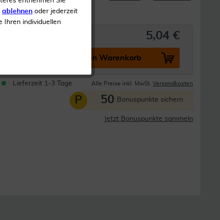
iteres entnehmen Sie
s
ablehnen
oder jederzeit
e Ihren individuellen
5,04 €
In den Warenkorb
Lieferzeit 1-3 Tage
Alle Preise inkl. MwSt.
Versandkosten
50
P
Bonuspunkte sichern
Jetzt Bonuspunkte sammeln