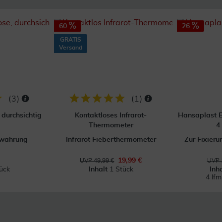
60
26
GRATIS
Versand
(
3
)
(
1
)
durchsichtig
Kontaktloses Infrarot-
Hansaplast E
Thermometer
4
ewahrung
Infrarot Fieberthermometer
Zur Fixier
19,99 €
UVP 49,99 €
UVP 
ück
Inhalt
1 Stück
Inh
4 lf