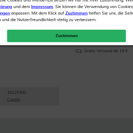
elle Cookies und Werbe-IDs setzen wir nur mit Ihrer Zustimmung. We
lärung
und dem
Impressum
. Sie können die Verwendung von Cookie
Wattestäbchen
ungen
anpassen. Mit dem Klick auf
Zustimmen
helfen Sie uns, die Seit
und die Nutzerfreundlichkeit stetig zu verbessern.
Inhalt
10 x 1 Stück
Menge:
Zustimmen
Gratis Versand ab 19 €
10125300
Careliv