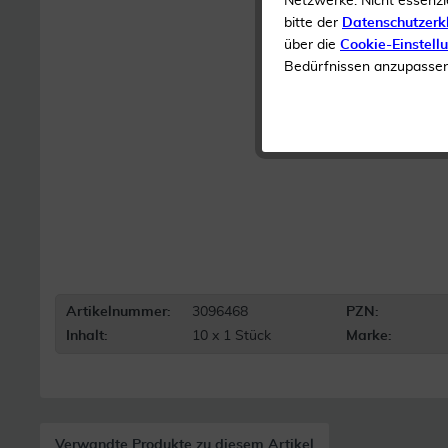
Netzwerke. Nicht essenzi
bitte der
Datenschutzerk
über die
Cookie-Einstell
Bedürfnissen anzupassen 
Artikelnummer:
3096468
PZN:
Inhalt:
10 x 1 Stück
Marke:
Verwandte Produkte zu diesem Artikel