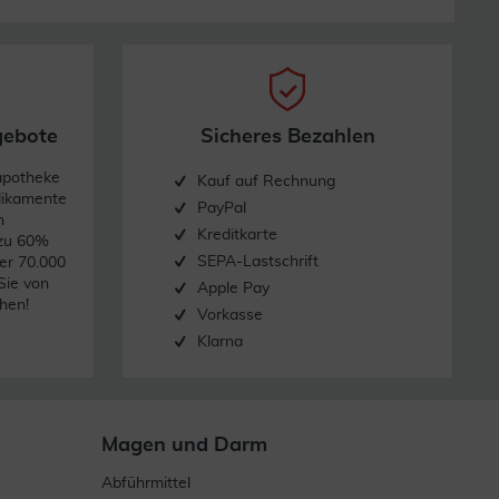
gebote
Sicheres Bezahlen
apotheke
Kauf auf Rechnung
dikamente
PayPal
n
Kreditkarte
 zu 60%
SEPA-Lastschrift
er 70.000
Sie von
Apple Pay
hen!
Vorkasse
Klarna
Magen und Darm
Abführmittel