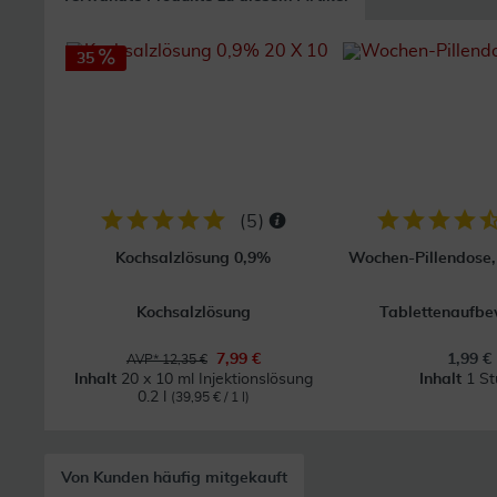
35
(
5
)
Kochsalzlösung 0,9%
Wochen-Pillendose, 
Kochsalzlösung
Tablettenaufb
7,99 €
1,99 €
AVP* 12,35 €
Inhalt
20 x 10 ml Injektionslösung
Inhalt
1 St
0.2 l
(39,95 € / 1 l)
Von Kunden häufig mitgekauft