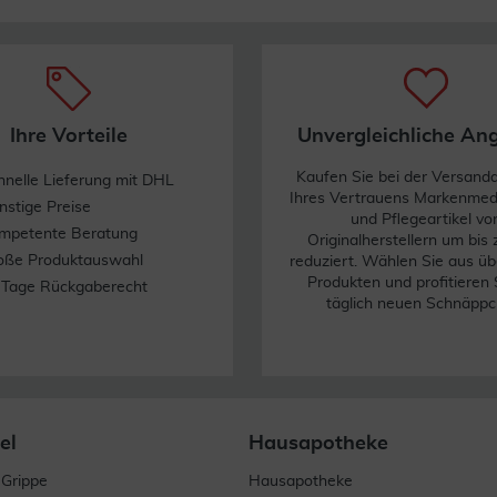
Ihre Vorteile
Unvergleichliche An
Kaufen Sie bei der Versand
hnelle Lieferung mit DHL
Ihres Vertrauens Markenme
nstige Preise
und Pflegeartikel vo
mpetente Beratung
Originalherstellern um bis
oße Produktauswahl
reduziert. Wählen Sie aus üb
Produkten und profitieren 
 Tage Rückgaberecht
täglich neuen Schnäppc
el
Hausapotheke
 Grippe
Hausapotheke