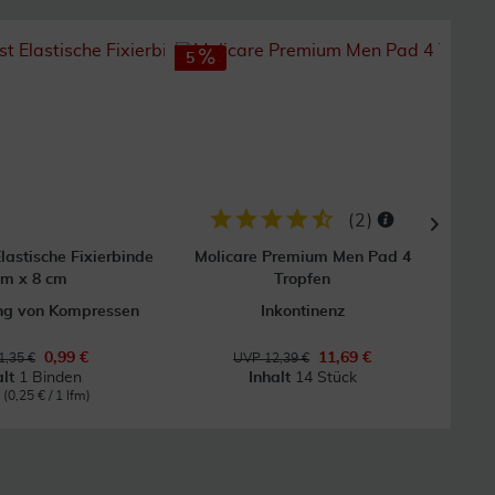
5
(
2
)
lastische Fixierbinde
Molicare Premium Men Pad 4
Fl
 m x 8 cm
Tropfen
ung von Kompressen
Inkontinenz
0,99 €
11,69 €
1,35 €
UVP 12,39 €
alt
1 Binden
Inhalt
14 Stück
m
(0,25 € / 1 lfm)