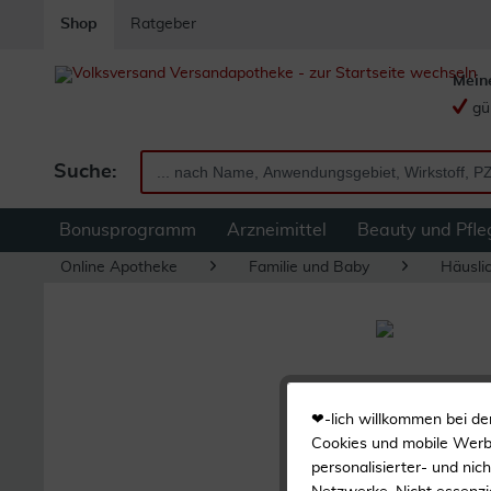
Shop
Ratgeber
Mein
gü
Suche:
Bonusprogramm
Arzneimittel
Beauty und Pfle
Online Apotheke
Familie und Baby
Häuslic
❤-lich willkommen bei de
Cookies und mobile Werbe
personalisierter- und nic