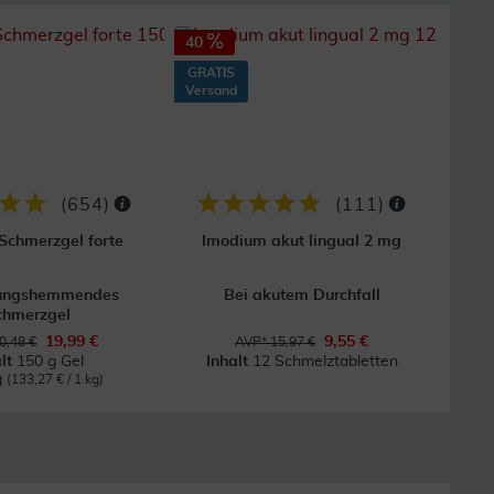
40
GRATIS
Versand
(
654
)
(
111
)
 Schmerzgel forte
Imodium akut lingual 2 mg
ungshemmendes
Bei akutem Durchfall
chmerzgel
19,99 €
9,55 €
0,48 €
AVP* 15,97 €
alt
150 g Gel
Inhalt
12 Schmelztabletten
g
(133,27 € / 1 kg)