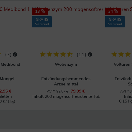
13
34
GRATIS
GRATIS
Versand
Versand
(
3
)
(
11
)
0 Medibond
Wobenzym
Voltaren
 Mangel
Entzündungshemmendes
Entzünd
Arzneimittel
S
2,95 €
79,99 €
AVP* 92,87 €
AVP* 3
letten
Inhalt
200 magensaftresistente Tabl.
Inh
0.15 k
0 € / 1 kg)