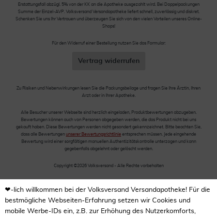
Erstattungsfall abzügl. 5% von der KK an die Apotheke ausgezahlt wird. Bei Doppelpackungen
Summe der Einzel-AVP. Volksversand Versandapotheke liefert schnell, zuverlässig und diskret.
Schenken Sie uns Ihr Vertrauen und überzeugen Sie sich von den vielen Vorteilen unseres Online-
Shops!
Für den Widerruf einer Bestellung nutzen Sie das Formular:
Vertrag widerrufen
Zu Risiken und Nebenwirkungen lesen Sie die Packungsbeilage und fragen Sie Ihre Ärztin, Ihren
Arzt oder in Ihrer Apotheke.
Alle Besucher unserer Webseite sind herzlich eingeladen, Produktbewertungen abzugeben.
Bewertungen können auch von Personen abgegeben werden, die das Produkt nicht bei uns
gekauft haben. Diese Bewertungen werden nicht gesondert gekennzeichnet. Bitte beachten Sie,
dass alle Bewertungen
unserer Bewertungsrichtlinie
entsprechen müssen. Jede eingehende
Bewertung wird einer sorgfältigen manuellen Authentizitätskontrolle unterzogen und kann
gegebenfalls abgelehnt oder gelöscht werden.
Copyright ©2026 Volksversand - Alle Rechte vorbehalten
❤-lich willkommen bei der Volksversand Versandapotheke! Für die
bestmögliche Webseiten-Erfahrung setzen wir Cookies und
mobile Werbe-IDs ein, z.B. zur Erhöhung des Nutzerkomforts,