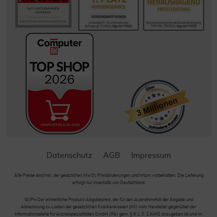
Datenschutz
AGB
Impressum
Alle Preise sind inkl. der gestzlichen MwSt. Preisänderungen und Irrtum vorbehalten. Die Lieferung
erfolgt nur innerhalb von Deutschland.
*AVP= Der einheitliche Produkt-Abgabepreis, der für den Ausnahmefall der Abgabe und
Abrechnung zu Lasten der gesetzlichen Krankenkassen (KK) vom Hersteller gegenüber der
Informationsstelle für Arzneispezialitäten GmbH (IFA) gem. § III 1, S. 2 AMG anzugeben ist und im