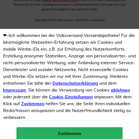
dass alle Bewertungen
unserer Bewertungsrichtlinie
entsprechen müssen. Jede eingehende
Bewertung wird einer sorgfältigen manuellen Authentizitätskontrolle unterzogen und kann
gegebenfalls abgelehnt oder gelöscht werden.
Copyright ©2026 Volksversand - Alle Rechte vorbehalten
❤-lich willkommen bei der Volksversand Versandapotheke! Für die
bestmögliche Webseiten-Erfahrung setzen wir Cookies und
mobile Werbe-IDs ein, z.B. zur Erhöhung des Nutzerkomforts,
Erstellung anonymer Statistiken, Anzeige von personalisierter- und
nicht-personalisierter Werbung, oder Anbindung externer Service-
Dienstleister und sozialer Netzwerke. Nicht essenzielle Cookies
und Werbe-IDs setzen wir nur mit Ihrer Zustimmung. Weiteres
entnehmen Sie bitte der
Datenschutzerklärung
und dem
Impressum
. Sie können die Verwendung von Cookies
ablehnen
oder jederzeit über die
Cookie-Einstellungen
anpassen. Mit dem
Klick auf
Zustimmen
helfen Sie uns, die Seite Ihren individuellen
Bedürfnissen anzupassen und die Nutzerfreundlichkeit stetig zu
verbessern.
Zustimmen
Neukunden-Rabatt ab 49€!