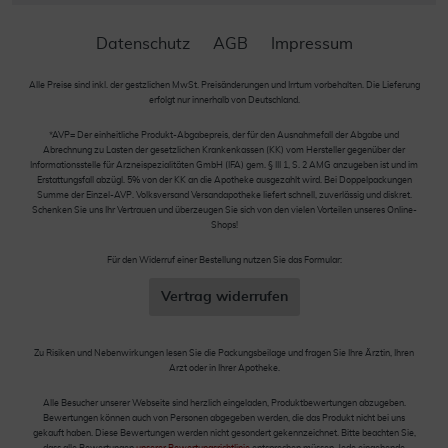
Datenschutz
AGB
Impressum
Alle Preise sind inkl. der gestzlichen MwSt. Preisänderungen und Irrtum vorbehalten. Die Lieferung
erfolgt nur innerhalb von Deutschland.
*AVP= Der einheitliche Produkt-Abgabepreis, der für den Ausnahmefall der Abgabe und
Abrechnung zu Lasten der gesetzlichen Krankenkassen (KK) vom Hersteller gegenüber der
Informationsstelle für Arzneispezialitäten GmbH (IFA) gem. § III 1, S. 2 AMG anzugeben ist und im
Erstattungsfall abzügl. 5% von der KK an die Apotheke ausgezahlt wird. Bei Doppelpackungen
Summe der Einzel-AVP. Volksversand Versandapotheke liefert schnell, zuverlässig und diskret.
Schenken Sie uns Ihr Vertrauen und überzeugen Sie sich von den vielen Vorteilen unseres Online-
Shops!
Für den Widerruf einer Bestellung nutzen Sie das Formular:
Vertrag widerrufen
Zu Risiken und Nebenwirkungen lesen Sie die Packungsbeilage und fragen Sie Ihre Ärztin, Ihren
Arzt oder in Ihrer Apotheke.
Alle Besucher unserer Webseite sind herzlich eingeladen, Produktbewertungen abzugeben.
Bewertungen können auch von Personen abgegeben werden, die das Produkt nicht bei uns
gekauft haben. Diese Bewertungen werden nicht gesondert gekennzeichnet. Bitte beachten Sie,