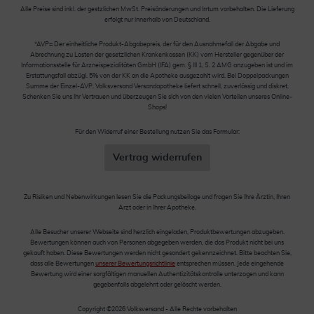
Alle Preise sind inkl. der gestzlichen MwSt. Preisänderungen und Irrtum vorbehalten. Die Lieferung
erfolgt nur innerhalb von Deutschland.
*AVP= Der einheitliche Produkt-Abgabepreis, der für den Ausnahmefall der Abgabe und
Abrechnung zu Lasten der gesetzlichen Krankenkassen (KK) vom Hersteller gegenüber der
Informationsstelle für Arzneispezialitäten GmbH (IFA) gem. § III 1, S. 2 AMG anzugeben ist und im
Erstattungsfall abzügl. 5% von der KK an die Apotheke ausgezahlt wird. Bei Doppelpackungen
Summe der Einzel-AVP. Volksversand Versandapotheke liefert schnell, zuverlässig und diskret.
Schenken Sie uns Ihr Vertrauen und überzeugen Sie sich von den vielen Vorteilen unseres Online-
Shops!
Für den Widerruf einer Bestellung nutzen Sie das Formular:
Vertrag widerrufen
Zu Risiken und Nebenwirkungen lesen Sie die Packungsbeilage und fragen Sie Ihre Ärztin, Ihren
Arzt oder in Ihrer Apotheke.
Alle Besucher unserer Webseite sind herzlich eingeladen, Produktbewertungen abzugeben.
Bewertungen können auch von Personen abgegeben werden, die das Produkt nicht bei uns
gekauft haben. Diese Bewertungen werden nicht gesondert gekennzeichnet. Bitte beachten Sie,
dass alle Bewertungen
unserer Bewertungsrichtlinie
entsprechen müssen. Jede eingehende
Bewertung wird einer sorgfältigen manuellen Authentizitätskontrolle unterzogen und kann
gegebenfalls abgelehnt oder gelöscht werden.
Copyright ©2026 Volksversand - Alle Rechte vorbehalten