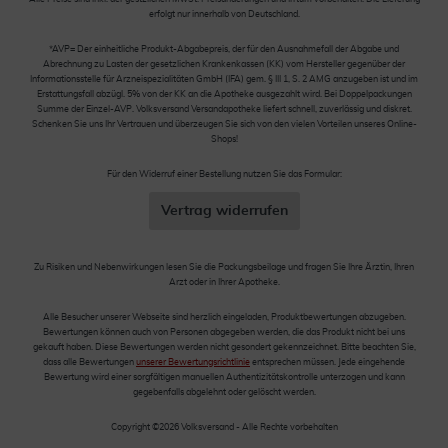
erfolgt nur innerhalb von Deutschland.
*AVP= Der einheitliche Produkt-Abgabepreis, der für den Ausnahmefall der Abgabe und
Abrechnung zu Lasten der gesetzlichen Krankenkassen (KK) vom Hersteller gegenüber der
Informationsstelle für Arzneispezialitäten GmbH (IFA) gem. § III 1, S. 2 AMG anzugeben ist und im
Erstattungsfall abzügl. 5% von der KK an die Apotheke ausgezahlt wird. Bei Doppelpackungen
Summe der Einzel-AVP. Volksversand Versandapotheke liefert schnell, zuverlässig und diskret.
Schenken Sie uns Ihr Vertrauen und überzeugen Sie sich von den vielen Vorteilen unseres Online-
Shops!
Für den Widerruf einer Bestellung nutzen Sie das Formular:
Vertrag widerrufen
Zu Risiken und Nebenwirkungen lesen Sie die Packungsbeilage und fragen Sie Ihre Ärztin, Ihren
Arzt oder in Ihrer Apotheke.
Alle Besucher unserer Webseite sind herzlich eingeladen, Produktbewertungen abzugeben.
Bewertungen können auch von Personen abgegeben werden, die das Produkt nicht bei uns
gekauft haben. Diese Bewertungen werden nicht gesondert gekennzeichnet. Bitte beachten Sie,
dass alle Bewertungen
unserer Bewertungsrichtlinie
entsprechen müssen. Jede eingehende
Bewertung wird einer sorgfältigen manuellen Authentizitätskontrolle unterzogen und kann
gegebenfalls abgelehnt oder gelöscht werden.
Copyright ©2026 Volksversand - Alle Rechte vorbehalten