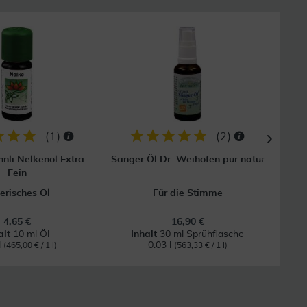
28
(
1
)
(
2
)
nli Nelkenöl Extra
Sänger Öl Dr. Weihofen pur natur
Bergl
Fein
erisches Öl
Für die Stimme
4,65 €
16,90 €
alt
10 ml Öl
Inhalt
30 ml Sprühflasche
l
0.03 l
(465,00 € / 1 l)
(563,33 € / 1 l)