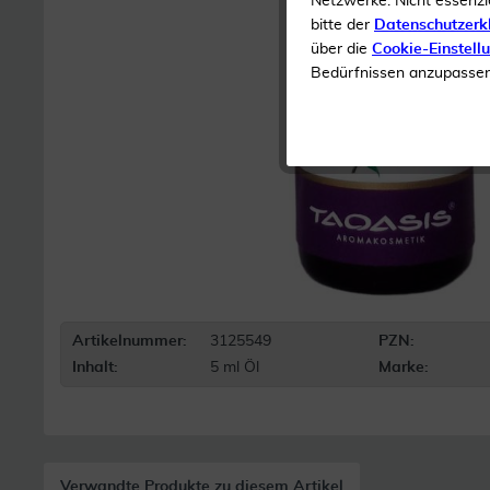
Netzwerke. Nicht essenzi
bitte der
Datenschutzerk
über die
Cookie-Einstell
Bedürfnissen anzupassen 
Artikelnummer:
3125549
PZN:
Inhalt:
5 ml Öl
Marke:
Verwandte Produkte zu diesem Artikel