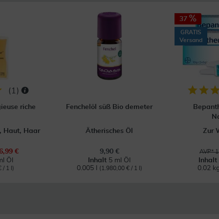
37
GRATIS
Versand
(
1
)
ieuse riche
Fenchelöl süß Bio demeter
Bepant
N
t, Haut, Haar
Ätherisches Öl
Zur 
6,99 €
9,90 €
AVP* 1
l Öl
Inhalt
5 ml Öl
Inhal
0.005 l
0.02 k
/ 1 l)
(1.980,00 € / 1 l)