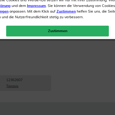
elle Cookies und Werbe-IDs setzen wir nur mit Ihrer Zustimmung. We
Inhalt
5 ml Öl
lärung
und dem
Impressum
. Sie können die Verwendung von Cookie
ungen
anpassen. Mit dem Klick auf
Zustimmen
helfen Sie uns, die Seit
Menge:
und die Nutzerfreundlichkeit stetig zu verbessern.
Gratis Versand ab 19 €
Zustimmen
12362607
Taoasis