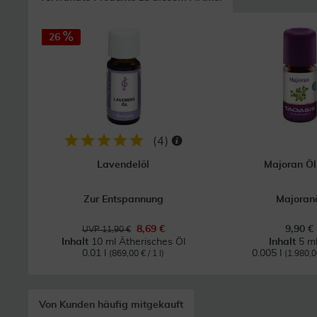
26
(
4
)
Lavendelöl
Majoran Öl
Zur Entspannung
Majoran
8,69 €
9,90 €
UVP 11,90 €
Inhalt
10 ml Ätherisches Öl
Inhalt
5 ml
0.01 l
0.005 l
(869,00 € / 1 l)
(1.980,00
Von Kunden häufig mitgekauft