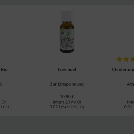
 Bio
Lavendel
Chrütermän
öl
Zur Entspannung
Äth
10,90 €
 Öl
Inhalt
20 ml Öl
Inh
0.02 l
0.01 
 € / 1 l)
(545,00 € / 1 l)