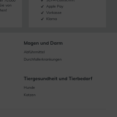
SEPA-Lastschrift
er 70.000
Sie von
Apple Pay
hen!
Vorkasse
Klarna
Magen und Darm
Abführmittel
Durchfallerkrankungen
Tiergesundheit und Tierbedarf
Hunde
Katzen