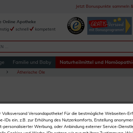
Jetzt Bonuspunkte sammeln &
e Online Apotheke
nstig
schnell
kompetent
ge
Familie und Baby
Naturheilmittel und Homöopathi
Ätherische Öle
Niauli Bio Öl 5 ml
r Volksversand Versandapotheke! Für die bestmögliche Webseiten-Er
-IDs ein, z.B. zur Erhöhung des Nutzerkomforts, Erstellung anonymer 
Ätherisches Öl
ht-personalisierter Werbung, oder Anbindung externer Service-Dienstle