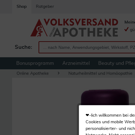
Shop
Ratgeber
Mein
gü
Suche:
Bonusprogramm
Arzneimittel
Beauty und Pfle
Online Apotheke
Naturheilmittel und Homöopathie
❤-lich willkommen bei de
Cookies und mobile Werbe
personalisierter- und nic