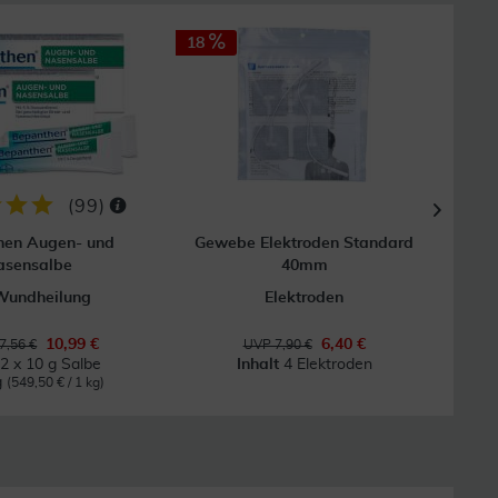
18
(
99
)
hen Augen- und
Gewebe Elektroden Standard
Vas
asensalbe
40mm
Wundheilung
Elektroden
10,99 €
6,40 €
7,56 €
UVP 7,90 €
t
2 x 10 g Salbe
Inhalt
4 Elektroden
g
(549,50 € / 1 kg)