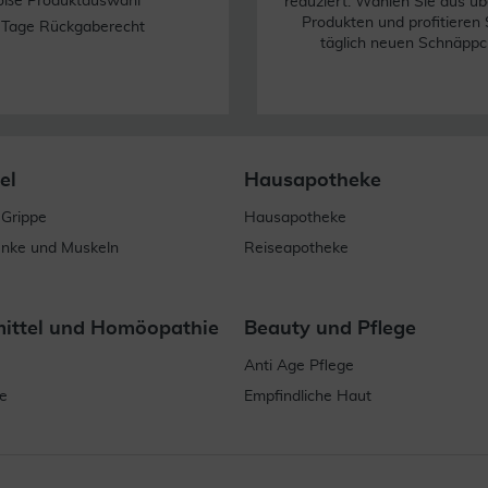
oße Produktauswahl
reduziert. Wählen Sie aus üb
Produkten und profitieren 
 Tage Rückgaberecht
täglich neuen Schnäppc
el
Hausapotheke
 Grippe
Hausapotheke
enke und Muskeln
Reiseapotheke
mittel und Homöopathie
Beauty und Pflege
Anti Age Pflege
e
Empfindliche Haut