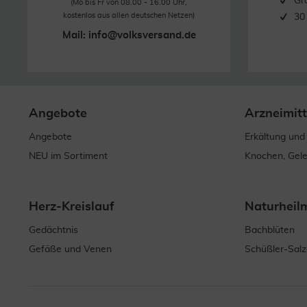
Gr
(Mo bis Fr von 08.00 - 16.00 Uhr,
kostenlos aus allen deutschen Netzen)
30
Mail:
info@volksversand.de
Angebote
Arzneimitt
Angebote
Erkältung und
NEU im Sortiment
Knochen, Gel
Herz-Kreislauf
Naturheil
Gedächtnis
Bachblüten
Gefäße und Venen
Schüßler-Salz