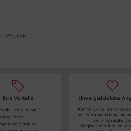
Weiterlesen
. 32791, Lage
Ihre Vorteile
Unvergleichliche An
Kaufen Sie bei der Versand
hnelle Lieferung mit DHL
Ihres Vertrauens Markenme
nstige Preise
und Pflegeartikel vo
mpetente Beratung
Originalherstellern um bis