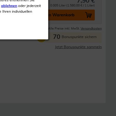
7,90 €
iteres entnehmen Sie
0.005 Liter (1.580,00 € / 1 Liter)
s
ablehnen
oder jederzeit
e Ihren individuellen
In den Warenkorb
Lieferzeit 1-3 Tage
Alle Preise inkl. MwSt.
Versandkosten
70
P
Bonuspunkte sichern
Jetzt Bonuspunkte sammeln