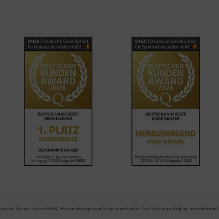
sind inkl. der gestzlichen MwSt. Preisänderungen und Irrtum vorbehalten. Die Lieferung erfolgt nur innerhalb von