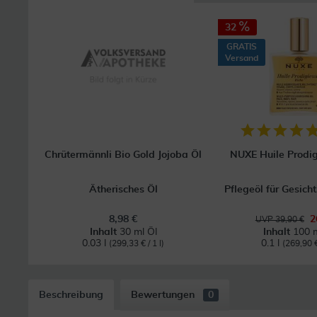
32
GRATIS
Versand
Chrütermännli Bio Gold Jojoba Öl
NUXE Huile Prodig
Ätherisches Öl
Pflegeöl für Gesich
8,98 €
2
UVP 39,90 €
Inhalt
30 ml Öl
Inhalt
100 m
0.03 l
0.1 l
(299,33 € / 1 l)
(269,90 € 
Beschreibung
Bewertungen
0