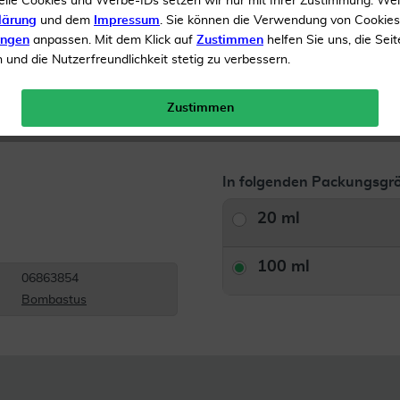
elle Cookies und Werbe-IDs setzen wir nur mit Ihrer Zustimmung. We
Inhalt
100 ml Ätherisches
lärung
und dem
Impressum
. Sie können die Verwendung von Cookie
ungen
anpassen. Mit dem Klick auf
Zustimmen
helfen Sie uns, die Seit
Menge:
und die Nutzerfreundlichkeit stetig zu verbessern.
Versandkostenfrei
Zustimmen
In folgenden Packungsgrö
20 ml
100 ml
06863854
Bombastus