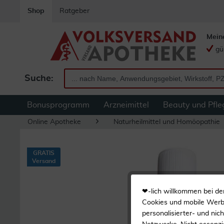
Shop
Ratgeber
Mein
gü
Suche:
Bonusprogramm
Arzneimittel
Beauty und Pfle
Online Apotheke
Naturheilmittel und Homöopathie
GRATIS
Versand
❤-lich willkommen bei de
Cookies und mobile Werbe
personalisierter- und nic