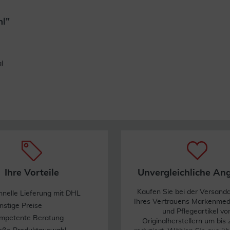
ml"
Weiterlesen
l
Ihre Vorteile
Unvergleichliche An
Kaufen Sie bei der Versand
hnelle Lieferung mit DHL
Ihres Vertrauens Markenme
nstige Preise
und Pflegeartikel vo
mpetente Beratung
Originalherstellern um bis