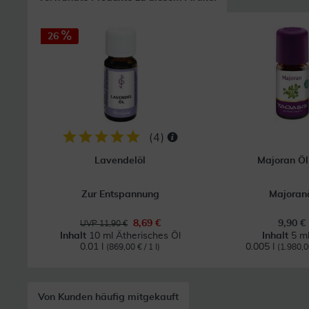
26
(
4
)
Lavendelöl
Majoran Öl
Zur Entspannung
Majoran
8,69 €
9,90 €
UVP 11,90 €
Inhalt
10 ml Ätherisches Öl
Inhalt
5 ml
0.01 l
0.005 l
(869,00 € / 1 l)
(1.980,00
Von Kunden häufig mitgekauft