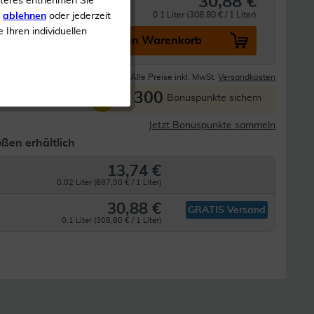
30,88 €
iteres entnehmen Sie
 Öl
0.1 Liter (308,80 € / 1 Liter)
s
ablehnen
oder jederzeit
e Ihren individuellen
In den Warenkorb
Lieferzeit 1-3 Tage
Alle Preise inkl. MwSt.
Versandkosten
300
P
Bonuspunkte sichern
Jetzt Bonuspunkte sammeln
ßen erhältlich
13,74 €
0.02 Liter (687,00 € / 1 Liter)
30,88 €
GRATIS Versand
0.1 Liter (308,80 € / 1 Liter)