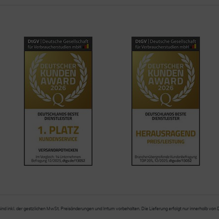
sind inkl. der gestzlichen MwSt. Preisänderungen und Irrtum vorbehalten. Die Lieferung erfolgt nur innerhalb von