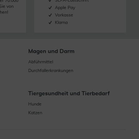
SEPA-Lastschrift
er 70.000
Sie von
Apple Pay
hen!
Vorkasse
Klarna
Magen und Darm
Abführmittel
Durchfallerkrankungen
Tiergesundheit und Tierbedarf
Hunde
Katzen