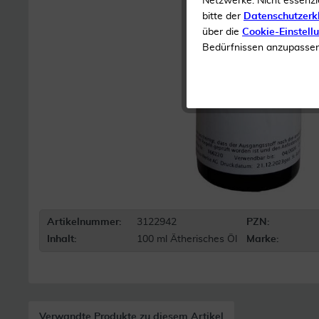
Netzwerke. Nicht essenzi
bitte der
Datenschutzerk
über die
Cookie-Einstell
Bedürfnissen anzupassen 
Artikelnummer:
3122942
PZN:
Inhalt:
100 ml Ätherisches Öl
Marke:
Verwandte Produkte zu diesem Artikel