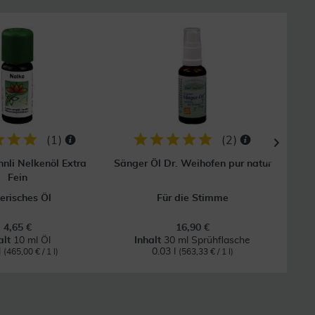
28
(
1
)
(
2
)
nli Nelkenöl Extra
Sänger Öl Dr. Weihofen pur natur
Bergl
Fein
erisches Öl
Für die Stimme
4,65 €
16,90 €
alt
10 ml Öl
Inhalt
30 ml Sprühflasche
l
0.03 l
(465,00 € / 1 l)
(563,33 € / 1 l)