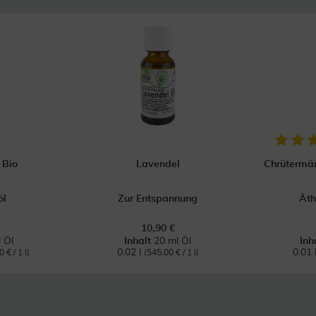
 Bio
Lavendel
Chrütermän
öl
Zur Entspannung
Äth
10,90 €
 Öl
Inhalt
20 ml Öl
Inh
0.02 l
0.01 
 € / 1 l)
(545,00 € / 1 l)