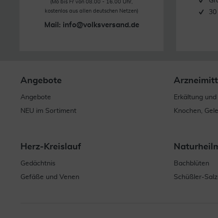
Gr
(Mo bis Fr von 08.00 - 16.00 Uhr,
kostenlos aus allen deutschen Netzen)
30
Mail:
info@volksversand.de
Angebote
Arzneimitt
Angebote
Erkältung und
NEU im Sortiment
Knochen, Gel
Herz-Kreislauf
Naturheil
Gedächtnis
Bachblüten
Gefäße und Venen
Schüßler-Salz