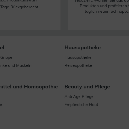
oße Produktauswahl
reduziert. Wählen Sie aus üb
Produkten und profitieren 
 Tage Rückgaberecht
täglich neuen Schnäppc
el
Hausapotheke
 Grippe
Hausapotheke
enke und Muskeln
Reiseapotheke
mittel und Homöopathie
Beauty und Pflege
Anti Age Pflege
e
Empfindliche Haut