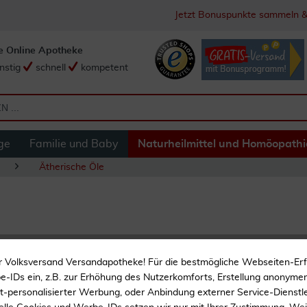
Jetzt Bonuspunkte sammeln &
e Online Apotheke
nstig
schnell
kompetent
ge
Familie und Baby
Naturheilmittel und Homöopathi
Ätherische Öle
Zedernholz Öl 100
r Volksversand Versandapotheke! Für die bestmögliche Webseiten-Er
-IDs ein, z.B. zur Erhöhung des Nutzerkomforts, Erstellung anonymer 
Ätherisches Öl
ht-personalisierter Werbung, oder Anbindung externer Service-Dienstle