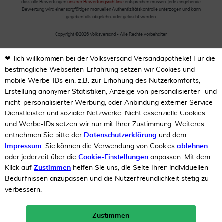
dass alle Bewertungen
unserer Bewertungsrichtlinie
entsprechen müssen. Jede eingehende
Bewertung wird einer sorgfältigen manuellen Authentizitätskontrolle unterzogen und kann
gegebenfalls abgelehnt oder gelöscht werden.
Copyright ©2026 Volksversand - Alle Rechte vorbehalten
❤-lich willkommen bei der Volksversand Versandapotheke! Für die
bestmögliche Webseiten-Erfahrung setzen wir Cookies und
mobile Werbe-IDs ein, z.B. zur Erhöhung des Nutzerkomforts,
Erstellung anonymer Statistiken, Anzeige von personalisierter- und
nicht-personalisierter Werbung, oder Anbindung externer Service-
Dienstleister und sozialer Netzwerke. Nicht essenzielle Cookies
und Werbe-IDs setzen wir nur mit Ihrer Zustimmung. Weiteres
entnehmen Sie bitte der
Datenschutzerklärung
und dem
Impressum
. Sie können die Verwendung von Cookies
ablehnen
oder jederzeit über die
Cookie-Einstellungen
anpassen. Mit dem
Klick auf
Zustimmen
helfen Sie uns, die Seite Ihren individuellen
Bedürfnissen anzupassen und die Nutzerfreundlichkeit stetig zu
verbessern.
Zustimmen
Neukunden-Rabatt ab 49€!