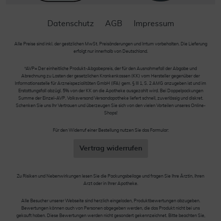
Datenschutz
AGB
Impressum
Alle Preise sind inkl. der gestzlichen MwSt. Preisänderungen und Irrtum vorbehalten. Die Lieferung
erfolgt nur innerhalb von Deutschland.
*AVP= Der einheitliche Produkt-Abgabepreis, der für den Ausnahmefall der Abgabe und
Abrechnung zu Lasten der gesetzlichen Krankenkassen (KK) vom Hersteller gegenüber der
Informationsstelle für Arzneispezialitäten GmbH (IFA) gem. § III 1, S. 2 AMG anzugeben ist und im
Erstattungsfall abzügl. 5% von der KK an die Apotheke ausgezahlt wird. Bei Doppelpackungen
Summe der Einzel-AVP. Volksversand Versandapotheke liefert schnell, zuverlässig und diskret.
Schenken Sie uns Ihr Vertrauen und überzeugen Sie sich von den vielen Vorteilen unseres Online-
Shops!
Für den Widerruf einer Bestellung nutzen Sie das Formular:
Vertrag widerrufen
Zu Risiken und Nebenwirkungen lesen Sie die Packungsbeilage und fragen Sie Ihre Ärztin, Ihren
Arzt oder in Ihrer Apotheke.
Alle Besucher unserer Webseite sind herzlich eingeladen, Produktbewertungen abzugeben.
Bewertungen können auch von Personen abgegeben werden, die das Produkt nicht bei uns
gekauft haben. Diese Bewertungen werden nicht gesondert gekennzeichnet. Bitte beachten Sie,