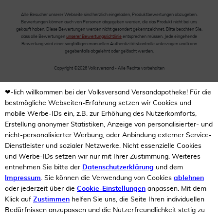
Alle Besucher unserer Webseite sind herzlich eingeladen, Produktbewertungen abzugeben.
Bewertungen können auch von Personen abgegeben werden, die das Produkt nicht bei uns
gekauft haben. Diese Bewertungen werden nicht gesondert gekennzeichnet. Bitte beachten Sie,
dass alle Bewertungen
unserer Bewertungsrichtlinie
entsprechen müssen. Jede eingehende
Bewertung wird einer sorgfältigen manuellen Authentizitätskontrolle unterzogen und kann
gegebenfalls abgelehnt oder gelöscht werden.
Copyright ©2026 Volksversand - Alle Rechte vorbehalten
❤-lich willkommen bei der Volksversand Versandapotheke! Für die
bestmögliche Webseiten-Erfahrung setzen wir Cookies und
mobile Werbe-IDs ein, z.B. zur Erhöhung des Nutzerkomforts,
Erstellung anonymer Statistiken, Anzeige von personalisierter- und
nicht-personalisierter Werbung, oder Anbindung externer Service-
Dienstleister und sozialer Netzwerke. Nicht essenzielle Cookies
und Werbe-IDs setzen wir nur mit Ihrer Zustimmung. Weiteres
entnehmen Sie bitte der
Datenschutzerklärung
und dem
Impressum
. Sie können die Verwendung von Cookies
ablehnen
oder jederzeit über die
Cookie-Einstellungen
anpassen. Mit dem
Klick auf
Zustimmen
helfen Sie uns, die Seite Ihren individuellen
Bedürfnissen anzupassen und die Nutzerfreundlichkeit stetig zu