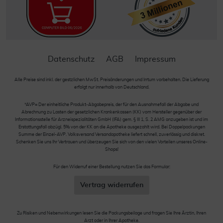
Datenschutz
AGB
Impressum
Alle Preise sind inkl. der gestzlichen MwSt. Preisänderungen und Irrtum vorbehalten. Die Lieferung
erfolgt nur innerhalb von Deutschland.
*AVP= Der einheitliche Produkt-Abgabepreis, der für den Ausnahmefall der Abgabe und
Abrechnung zu Lasten der gesetzlichen Krankenkassen (KK) vom Hersteller gegenüber der
Informationsstelle für Arzneispezialitäten GmbH (IFA) gem. § III 1, S. 2 AMG anzugeben ist und im
Erstattungsfall abzügl. 5% von der KK an die Apotheke ausgezahlt wird. Bei Doppelpackungen
Summe der Einzel-AVP. Volksversand Versandapotheke liefert schnell, zuverlässig und diskret.
Schenken Sie uns Ihr Vertrauen und überzeugen Sie sich von den vielen Vorteilen unseres Online-
Shops!
Für den Widerruf einer Bestellung nutzen Sie das Formular:
Vertrag widerrufen
Zu Risiken und Nebenwirkungen lesen Sie die Packungsbeilage und fragen Sie Ihre Ärztin, Ihren
Arzt oder in Ihrer Apotheke.