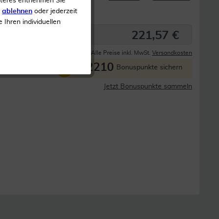
iteres entnehmen Sie
s
ablehnen
oder jederzeit
e Ihren individuellen
221,57 €
Derzeit nicht lieferbar
Alle Preise inkl. MwSt.
Versandkosten
2210
P
Bonuspunkte sichern
Jetzt Bonuspunkte sammeln