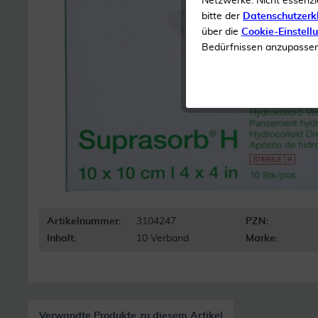
Netzwerke. Nicht essenzi
bitte der
Datenschutzerk
über die
Cookie-Einstell
Bedürfnissen anzupassen 
Artikelnummer:
3104247
PZN:
Inhalt:
10 Verband
Marke:
Verwandte Produkte zu diesem Artikel