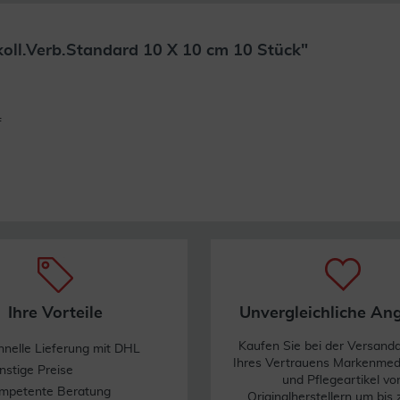
oll.Verb.Standard 10 X 10 cm 10 Stück"
Weiterlesen
f
Ihre Vorteile
Unvergleichliche An
Kaufen Sie bei der Versand
hnelle Lieferung mit DHL
Ihres Vertrauens Markenme
nstige Preise
und Pflegeartikel vo
mpetente Beratung
Originalherstellern um bis