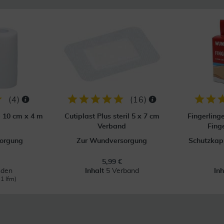
(
4
)
(
16
)
p 10 cm x 4 m
Cutiplast Plus steril 5 x 7 cm
Fingerling
Verband
Fing
orgung
Zur Wundversorgung
Schutzkapp
5,99 €
nden
Inhalt
5 Verband
In
 1 lfm)