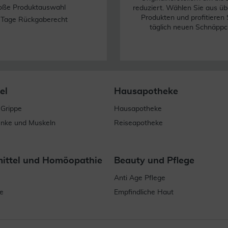
oße Produktauswahl
reduziert. Wählen Sie aus üb
Produkten und profitieren 
 Tage Rückgaberecht
täglich neuen Schnäppc
el
Hausapotheke
 Grippe
Hausapotheke
enke und Muskeln
Reiseapotheke
mittel und Homöopathie
Beauty und Pflege
Anti Age Pflege
e
Empfindliche Haut