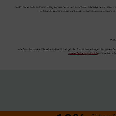
*AVP= Der einheitliche Produkt-Abgabepreis, der für den Ausnahmefall der Abgabe und Abrechnung
der KK an die Apotheke ausgezahlt wird. Bei Doppelpackungen Summe der Ei
Zu Ri
Alle Besucher unserer Webseite sind herzlich eingeladen, Produktbewertungen abzugeben. Be
unserer Bewertungsrichtlinie
entsprechen müss