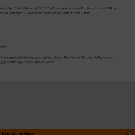
ialitäten GmbH (IFA) gem. § III 1, S. 2 AMG anzugeben ist und im Erstattungsfall abzügl. 5% von
en und überzeugen Sie sich von den vielen Vorteilen unseres Online-Shops!
theke.
wertungen werden nicht gesondert gekennzeichnet. Bitte beachten Sie, dass alle Bewertungen
 gegebenfalls abgelehnt oder gelöscht werden.
ür Neukunden