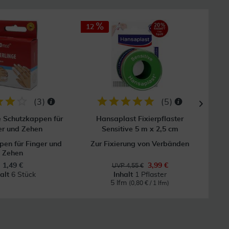
12
(
3
)
(
5
)
e Schutzkappen für
Hansaplast Fixierpflaster
Mull
er und Zehen
Sensitive 5 m x 2,5 cm
en für Finger und
Zur Fixierung von Verbänden
Zehen
1,49 €
3,99 €
UVP 4,55 €
halt
6 Stück
Inhalt
1 Pflaster
5 lfm
(0,80 € / 1 lfm)