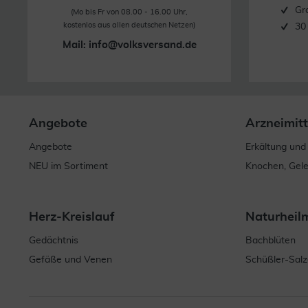
Gr
(Mo bis Fr von 08.00 - 16.00 Uhr,
kostenlos aus allen deutschen Netzen)
30
Mail:
info@volksversand.de
Angebote
Arzneimitt
Angebote
Erkältung und
NEU im Sortiment
Knochen, Gel
Herz-Kreislauf
Naturheil
Gedächtnis
Bachblüten
Gefäße und Venen
Schüßler-Salz