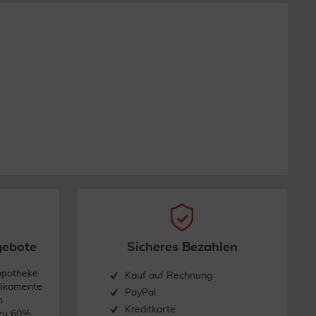
gebote
Sicheres Bezahlen
apotheke
Kauf auf Rechnung
dikamente
PayPal
n
Kreditkarte
 zu 60%