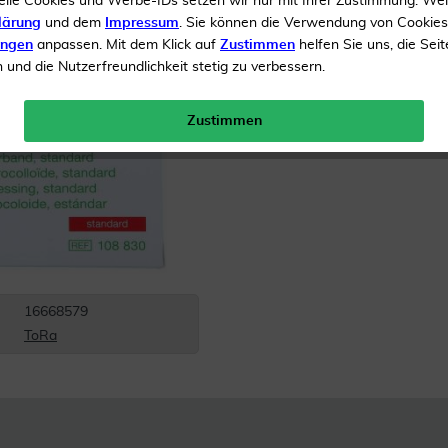
elle Cookies und Werbe-IDs setzen wir nur mit Ihrer Zustimmung. We
lärung
und dem
Impressum
. Sie können die Verwendung von Cookie
Zur Wundversorung
ungen
anpassen. Mit dem Klick auf
Zustimmen
helfen Sie uns, die Seit
und die Nutzerfreundlichkeit stetig zu verbessern.
Inhalt
10 Verband
Versandkostenfrei
Zustimmen
16668579
ToRa