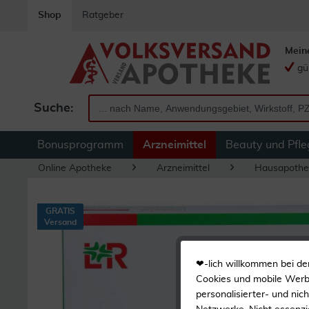
Shop
Ratgeber
Mein
gü
Suche:
Bonusprogramm
Arzneimittel
Beauty und Pfle
Online Apotheke
Arzneimittel
Hausapothe
GRATIS
Versand
❤-lich willkommen bei de
Cookies und mobile Werbe
personalisierter- und nic