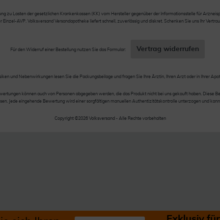
 zu Lasten der gesetzlichen Krankenkassen (KK) vom Hersteller gegenüber der Informationsstelle für Arzneispez
nzel-AVP. Volksversand Versandapotheke liefert schnell, zuverlässig und diskret. Schenken Sie uns Ihr Vertrau
Vertrag widerrufen
Für den Widerruf einer Bestellung nutzen Sie das Formular:
siken und Nebenwirkungen lesen Sie die Packungsbeilage und fragen Sie Ihre Ärztin, Ihren Arzt oder in Ihrer Apo
wertungen können auch von Personen abgegeben werden, die das Produkt nicht bei uns gekauft haben. Diese Be
en. Jede eingehende Bewertung wird einer sorgfältigen manuellen Authentizitätskontrolle unterzogen und kann
Copyright ©2026 Volksversand - Alle Rechte vorbehalten
Exklusiv f