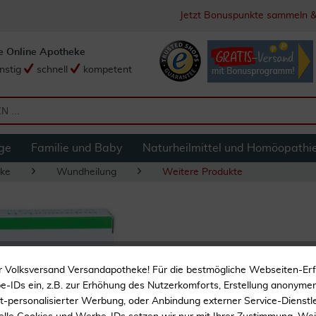
Jetzt Bonuspunkte sammeln &
e Online Apotheke
nstig
schnell
kompetent
ge
Familie und Baby
Naturheilmittel und Homöopathi
ke
Wundheilung
Weitere Produkte
Suprasorb H Hydro
r Volksversand Versandapotheke! Für die bestmögliche Webseiten-Er
Stück
-IDs ein, z.B. zur Erhöhung des Nutzerkomforts, Erstellung anonymer 
ht-personalisierter Werbung, oder Anbindung externer Service-Dienstle