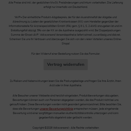
Alle Preise sind inkl. der gestzlichen MwSt. Preisänderungen und Irrtum vorbehalten. Die Lieferung
erfolgt nur innerhalb von Deutschland.
*AVP= Der einheitliche Produkt-Abgabepreis, der für den Ausnahmefall der Abgabe und
Abrechnung zu Lasten der gesetzlichen Krankenkassen (KK) vom Hersteller gegenüber der
Informationsstelle für Arzneispezialitäten GmbH (IFA) gem. § III 1, S. 2 AMG anzugeben ist und im
Erstattungsfall abzügl. 5% von der KK an die Apotheke ausgezahlt wird. Bei Doppelpackungen
Summe der Einzel-AVP. Volksversand Versandapotheke liefert schnell, zuverlässig und diskret.
Schenken Sie uns Ihr Vertrauen und überzeugen Sie sich von den vielen Vorteilen unseres Online-
Shops!
Für den Widerruf einer Bestellung nutzen Sie das Formular:
Vertrag widerrufen
Zu Risiken und Nebenwirkungen lesen Sie die Packungsbeilage und fragen Sie Ihre Ärztin, Ihren
Arzt oder in Ihrer Apotheke.
Alle Besucher unserer Webseite sind herzlich eingeladen, Produktbewertungen abzugeben.
Bewertungen können auch von Personen abgegeben werden, die das Produkt nicht bei uns
gekauft haben. Diese Bewertungen werden nicht gesondert gekennzeichnet. Bitte beachten Sie,
dass alle Bewertungen
unserer Bewertungsrichtlinie
entsprechen müssen. Jede eingehende
Bewertung wird einer sorgfältigen manuellen Authentizitätskontrolle unterzogen und kann
gegebenfalls abgelehnt oder gelöscht werden.
Copyright ©2026 Volksversand - Alle Rechte vorbehalten