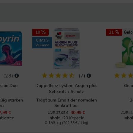
18
21
GRATIS
Versand
(
28
)
(
7
)
sion Duo
Doppelherz system Augen plus
Gelo
Sehkraft + Schutz
äßig starken
Trägt zum Erhalt der normalen
B
en
Sehkraft bei
7,99 €
30,99 €
UVP 37,95 €
AVP* 1
abletten
Inhalt
120 Kapseln
Inha
0.153 kg
(202,55 € / 1 kg)