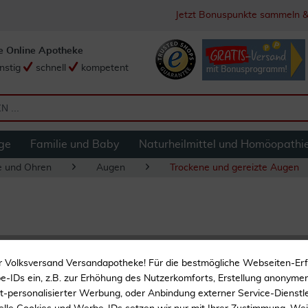
Jetzt Bonuspunkte sammeln &
e Online Apotheke
nstig
schnell
kompetent
ge
Familie und Baby
Naturheilmittel und Homöopathi
e und Ohren
Augen
Trockene und gereizte Augen
Visuxl Augentropf
r Volksversand Versandapotheke! Für die bestmögliche Webseiten-Er
-IDs ein, z.B. zur Erhöhung des Nutzerkomforts, Erstellung anonymer 
EINZIGARTIG
ht-personalisierter Werbung, oder Anbindung externer Service-Dienstle
EFFIZIENT