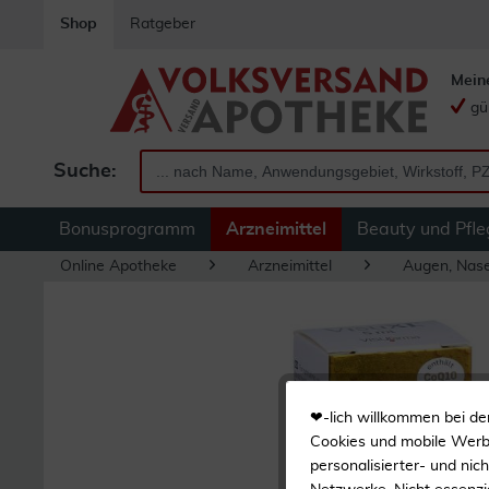
Shop
Ratgeber
Mein
gü
Suche:
Bonusprogramm
Arzneimittel
Beauty und Pfle
Online Apotheke
Arzneimittel
Augen, Nas
❤-lich willkommen bei de
Cookies und mobile Werbe
personalisierter- und nic