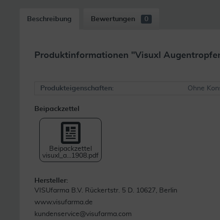
Beschreibung
Bewertungen
0
Produktinformationen "Visuxl Augentropfe
Produkteigenschaften:
Ohne Kons
Beipackzettel
Beipackzettel
visuxl_a...1908.pdf
Hersteller:
VISUfarma B.V. Rückertstr. 5 D. 10627, Berlin
www.visufarma.de
kundenservice@visufarma.com