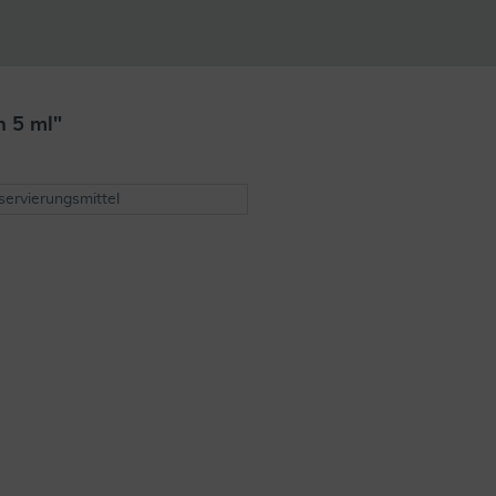
n 5 ml"
Weiterlesen
ervierungsmittel