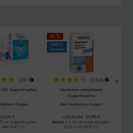
41
37
GRATIS
GRAT
Versand
Vers
(
28
)
(
134
)
n HD Augentropfen
Hyaluron-ratiopharm
Vi
Augentropfen
ockenen Augen
Bei trockenen Augen
U
13,99 €
14,95 €
UVP 25,39 €
15 ml Augentropfen
Inhalt
2 x 10 ml Augentropfen
l
0.02 l
(466,33 € / 1 l)
(747,50 € / 1 l)