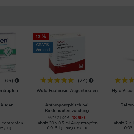
13
GRATIS
Versand
(
66
)
(
24
)
ntropfen
Wala Euphrasia Augentropfen
Hylo Visio
n Augen
Anthroposophisch bei
Bei tr
Bindehautentzündung
18,99 €
AVP* 21,90 €
Augentropfen
Inhalt
30 x 0.5 ml Augentropfen
Inhalt
2 x 
0.015 l
0.03 
€ / 1 l)
(1.266,00 € / 1 l)