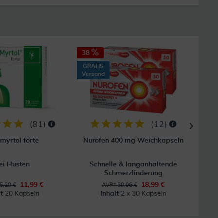
38
15
GRATIS
Versand
(
81
)
(
12
)
myrtol forte
Nurofen 400 mg Weichkapseln
ei Husten
Schnelle & langanhaltende
U
Schmerzlinderung
11,99 €
18,99 €
5,20 €
AVP* 30,96 €
lt
20 Kapseln
Inhalt
2 x 30 Kapseln