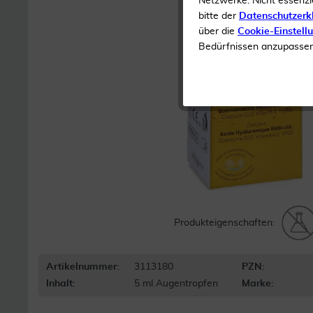
Netzwerke. Nicht essenzi
bitte der
Datenschutzerk
über die
Cookie-Einstell
Bedürfnissen anzupassen 
Produkteigenschaften:
Artikelnummer:
3113180
PZN:
Inhalt:
5 ml Augentropfen
Marke: