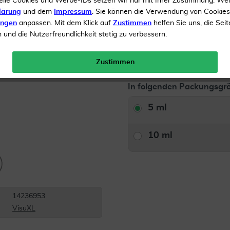
elle Cookies und Werbe-IDs setzen wir nur mit Ihrer Zustimmung. We
lärung
und dem
Impressum
. Sie können die Verwendung von Cookie
Inhalt
5 ml Augentropfen
ungen
anpassen. Mit dem Klick auf
Zustimmen
helfen Sie uns, die Seit
und die Nutzerfreundlichkeit stetig zu verbessern.
Gratis Versand ab 19 €
Zustimmen
In folgenden Packungsgrö
5 ml
10 ml
14236953
VisuXL