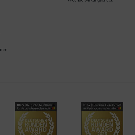
Wechselwirkungscheck
.
ramm