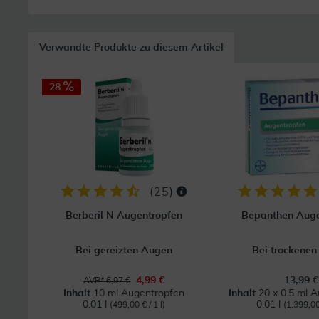
Verwandte Produkte zu diesem Artikel
28
(
25
)
Berberil N Augentropfen
Bepanthen Auge
Bei gereizten Augen
Bei trockene
4,99 €
13,99 €
AVP* 6,97 €
Inhalt
10 ml Augentropfen
Inhalt
20 x 0.5 ml 
0.01 l
0.01 l
(499,00 € / 1 l)
(1.399,00 