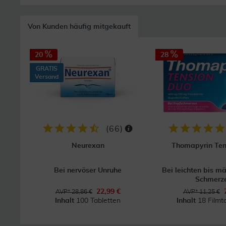
Von Kunden häufig mitgekauft
20
28
GRATIS
Versand
(
66
)
Neurexan
Thomapyrin Ten
Bei nervöser Unruhe
Bei leichten bis m
Schmerz
22,99 €
AVP* 28,86 €
AVP* 11,25 €
Inhalt
100 Tabletten
Inhalt
18 Filmt