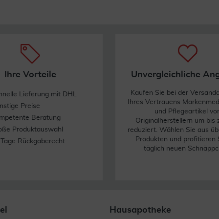
Ihre Vorteile
Unvergleichliche An
Kaufen Sie bei der Versand
hnelle Lieferung mit DHL
Ihres Vertrauens Markenme
nstige Preise
und Pflegeartikel vo
mpetente Beratung
Originalherstellern um bis
oße Produktauswahl
reduziert. Wählen Sie aus üb
Produkten und profitieren 
 Tage Rückgaberecht
täglich neuen Schnäppc
el
Hausapotheke