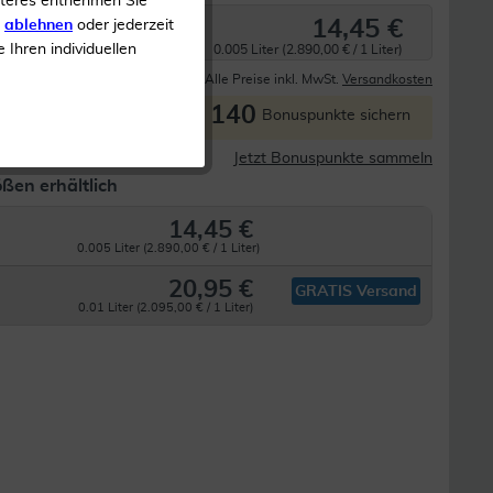
iteres entnehmen Sie
14,45 €
s
ablehnen
oder jederzeit
e Ihren individuellen
0.005 Liter (2.890,00 € / 1 Liter)
Derzeit nicht lieferbar
Alle Preise inkl. MwSt.
Versandkosten
140
P
Bonuspunkte sichern
Jetzt Bonuspunkte sammeln
ßen erhältlich
14,45 €
0.005 Liter (2.890,00 € / 1 Liter)
20,95 €
GRATIS Versand
0.01 Liter (2.095,00 € / 1 Liter)