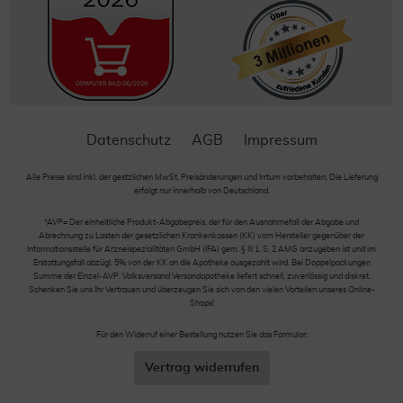
Datenschutz
AGB
Impressum
Alle Preise sind inkl. der gestzlichen MwSt. Preisänderungen und Irrtum vorbehalten. Die Lieferung
erfolgt nur innerhalb von Deutschland.
*AVP= Der einheitliche Produkt-Abgabepreis, der für den Ausnahmefall der Abgabe und
Abrechnung zu Lasten der gesetzlichen Krankenkassen (KK) vom Hersteller gegenüber der
Informationsstelle für Arzneispezialitäten GmbH (IFA) gem. § III 1, S. 2 AMG anzugeben ist und im
Erstattungsfall abzügl. 5% von der KK an die Apotheke ausgezahlt wird. Bei Doppelpackungen
Summe der Einzel-AVP. Volksversand Versandapotheke liefert schnell, zuverlässig und diskret.
Schenken Sie uns Ihr Vertrauen und überzeugen Sie sich von den vielen Vorteilen unseres Online-
Shops!
Für den Widerruf einer Bestellung nutzen Sie das Formular:
Vertrag widerrufen