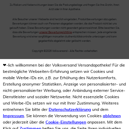
Zu Risiken und Nebenwirkungen lesen Sie die Packungsbeilage und fragen Sie Ihre Ärztin, Ihren
Arzt oder in Ihrer Apotheke.
Alle Besucher unserer Webseite sind herzlich eingeladen, Produktbewertungen abzugeben.
Bewertungen können auch von Personen abgegeben werden, die das Produkt nicht bei uns
gekauft haben. Diese Bewertungen werden nicht gesondert gekennzeichnet. Bitte beachten Sie,
dass alle Bewertungen
unserer Bewertungsrichtlinie
entsprechen müssen. Jede eingehende
Bewertung wird einer sorgfältigen manuellen Authentizitätskontrolle unterzogen und kann
gegebenfalls abgelehnt oder gelöscht werden.
Copyright ©2026 Volksversand - Alle Rechte vorbehalten
❤-lich willkommen bei der Volksversand Versandapotheke! Für die
bestmögliche Webseiten-Erfahrung setzen wir Cookies und
mobile Werbe-IDs ein, z.B. zur Erhöhung des Nutzerkomforts,
Erstellung anonymer Statistiken, Anzeige von personalisierter- und
nicht-personalisierter Werbung, oder Anbindung externer Service-
Dienstleister und sozialer Netzwerke. Nicht essenzielle Cookies
und Werbe-IDs setzen wir nur mit Ihrer Zustimmung. Weiteres
entnehmen Sie bitte der
Datenschutzerklärung
und dem
Impressum
. Sie können die Verwendung von Cookies
ablehnen
oder jederzeit über die
Cookie-Einstellungen
anpassen. Mit dem
Klick auf
Zustimmen
helfen Sie uns, die Seite Ihren individuellen