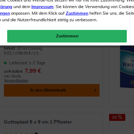
elle Cookies und Werbe-IDs setzen wir nur mit Ihrer Zustimmung. We
lärung
und dem
Impressum
. Sie können die Verwendung von Cookie
22
ungen
anpassen. Mit dem Klick auf
Zustimmen
helfen Sie uns, die Seit
Vital Comfort Warzen-Tinktur 10 ml
und die Nutzerfreundlichkeit stetig zu verbessern.
GRATIS
Versand
(
11
)
Zustimmen
Bei Warzen
Inhalt
10 ml Lösung
0.01 l
(799,00 € / 1 l)
Lieferzeit 1-2 Tage
7,99 €
UVP 9,95 €
inkl. MwSt.
Versandkosten
In den
Warenkorb
10
Guttaplast 6 x 9 cm 1 Pflaster