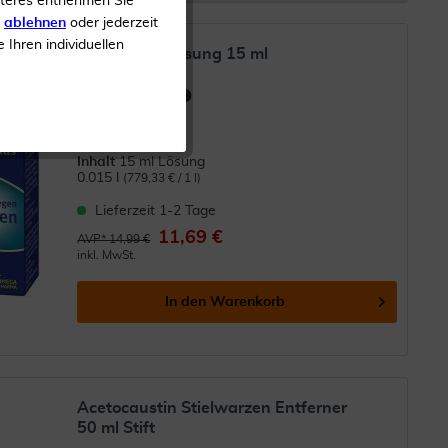
iteres entnehmen Sie
s
ablehnen
oder jederzeit
e Ihren individuellen
Clabin plus Lösung 15 ml
(
7
)
Bei Warzen
Inhalt
15 ml Lösung
0.015 l
(779,33 € / 1 l)
Lieferzeit 1-2 Tage
11,69 €
AVP* 14,99 €
inkl. MwSt.
In den
Warenkorb
Acetocaustin Stielwarzen Entferner
50 ml Stift