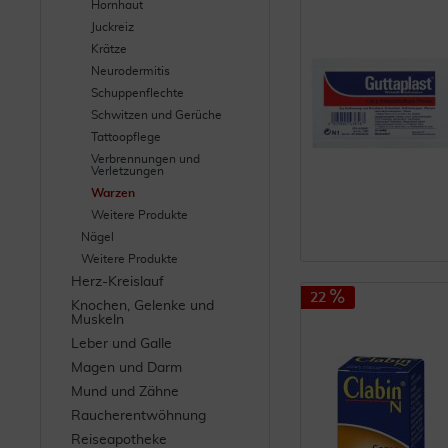
Hornhaut
Juckreiz
Krätze
Neurodermitis
Schuppenflechte
Schwitzen und Gerüche
Tattoopflege
Verbrennungen und
Verletzungen
Warzen
Weitere Produkte
Nägel
Weitere Produkte
Herz-Kreislauf
22
Knochen, Gelenke und
Muskeln
Leber und Galle
Magen und Darm
Mund und Zähne
Raucherentwöhnung
Reiseapotheke