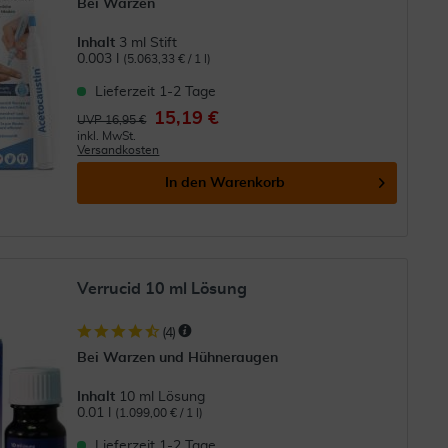
Bei Warzen
Inhalt
3 ml Stift
0.003 l
(5.063,33 € / 1 l)
Lieferzeit 1-2 Tage
15,19 €
UVP 16,95 €
inkl. MwSt.
Versandkosten
In den
Warenkorb
Verrucid 10 ml Lösung
(
4
)
Bei Warzen und Hühneraugen
Inhalt
10 ml Lösung
0.01 l
(1.099,00 € / 1 l)
Lieferzeit 1-2 Tage