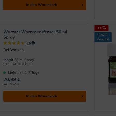
In den
Warenkorb
33
Wartner Warzenentferner 50 ml
GRATIS
Spray
Versand
(
13
)
Bei Warzen
Inhalt
50 ml Spray
0.05 l
(419,80 € / 1 l)
Lieferzeit 1-2 Tage
20,99 €
inkl. MwSt.
In den
Warenkorb