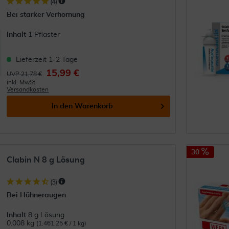
(
4
)
Bei starker Verhornung
Inhalt
1 Pflaster
Lieferzeit 1-2 Tage
15,99 €
UVP 21,78 €
inkl. MwSt.
Versandkosten
In den
Warenkorb
30
Clabin N 8 g Lösung
(
3
)
Bei Hühneraugen
Inhalt
8 g Lösung
0.008 kg
(1.461,25 € / 1 kg)