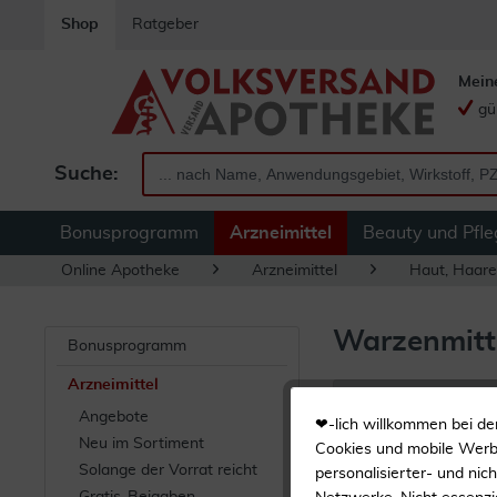
Shop
Ratgeber
Mein
gü
Suche:
Bonusprogramm
Arzneimittel
Beauty und Pfle
Online Apotheke
Arzneimittel
Haut, Haare
Warzenmitte
Bonusprogramm
Arzneimittel
Filtern
Angebote
❤-lich willkommen bei de
Neu im Sortiment
Cookies und mobile Werbe
Solange der Vorrat reicht
1
2
...
3
personalisierter- und nic