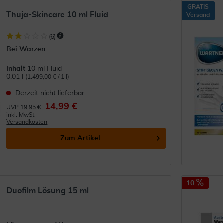
GRATIS
Thuja-Skincare 10 ml Fluid
Versand
(
6
)
Bei Warzen
Inhalt
10 ml Fluid
0.01 l
(1.499,00 € / 1 l)
Derzeit nicht lieferbar
14,99 €
UVP 19,95 €
inkl. MwSt.
Versandkosten
Zum Artikel
10
Duofilm Lösung 15 ml