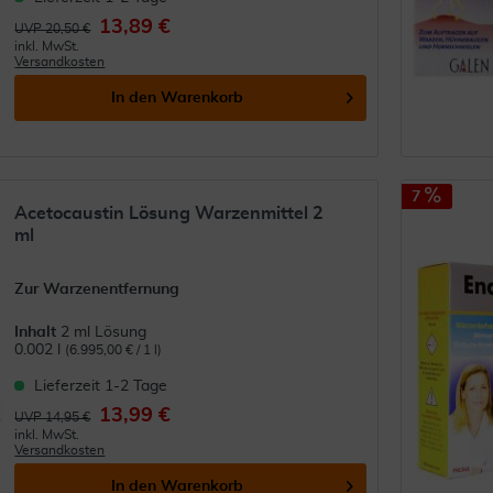
13,89 €
UVP 20,50 €
inkl. MwSt.
Versandkosten
In den
Warenkorb
7
Acetocaustin Lösung Warzenmittel 2
ml
Zur Warzenentfernung
Inhalt
2 ml Lösung
0.002 l
(6.995,00 € / 1 l)
Lieferzeit 1-2 Tage
13,99 €
UVP 14,95 €
inkl. MwSt.
Versandkosten
In den
Warenkorb