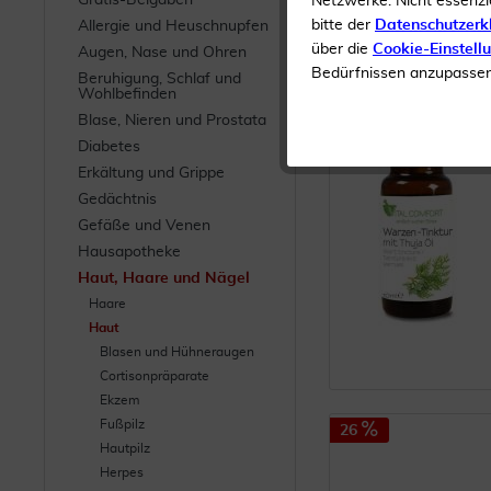
Gratis-Beigaben
Netzwerke. Nicht essenzi
bitte der
Datenschutzerk
Allergie und Heuschnupfen
19
über die
Cookie-Einstell
Augen, Nase und Ohren
Bedürfnissen anzupassen 
Beruhigung, Schlaf und
Wohlbefinden
Blase, Nieren und Prostata
Diabetes
Erkältung und Grippe
Gedächtnis
Gefäße und Venen
Hausapotheke
Haut, Haare und Nägel
Haare
Haut
Blasen und Hühneraugen
Cortisonpräparate
Ekzem
Fußpilz
26
Hautpilz
Herpes