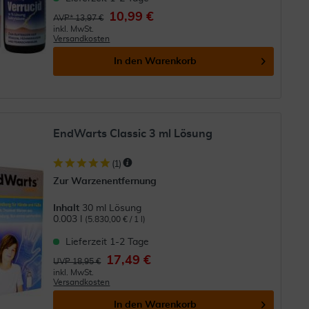
10,99 €
AVP* 13,97 €
inkl. MwSt.
Versandkosten
In den
Warenkorb
EndWarts Classic 3 ml Lösung
(
1
)
Zur Warzenentfernung
Inhalt
30 ml Lösung
0.003 l
(5.830,00 € / 1 l)
Lieferzeit 1-2 Tage
17,49 €
UVP 18,95 €
inkl. MwSt.
Versandkosten
In den
Warenkorb