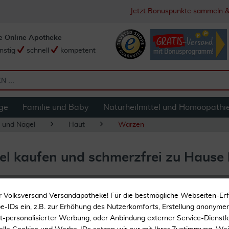
Jetzt Bonuspunkte sammeln &
e Online Apotheke
nstig
schnell
kompetent
ge
Familie und Baby
Naturheilmittel und Homöopathi
 und Nägel
Haut
Warzen
l kaufen und schmerzfrei zu Hause
r Volksversand Versandapotheke! Für die bestmögliche Webseiten-Er
-IDs ein, z.B. zur Erhöhung des Nutzerkomforts, Erstellung anonymer 
ht-personalisierter Werbung, oder Anbindung externer Service-Dienstle