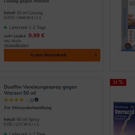
Lösung gegen Warzen
Inhalt
15 ml Lösung
0.015 l
(666,00 € / 1 l)
Lieferzeit 1-2 Tage
9,99 €
AVP* 13,99 €
inkl. MwSt.
Versandkosten
In den
Warenkorb
21
Duofilm Vereisungsspray gegen
Warzen 50 ml
(
1
)
Zur Warzenbehandlung
Inhalt
50 ml Spray
0.05 l
(277,80 € / 1 l)
Lieferzeit 1-2 Tage