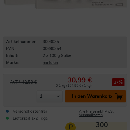
Artikelnummer:
3003035
PZN:
00680354
Inhalt:
2 x 100 g Salbe
Marke:
mirfulan
30,99 €
AVP* 42,58 €
27
0.2 kg (154,95 € / 1 kg)
In den Warenkorb
Versandkostenfrei
Alle Preise inkl. MwSt.
Versandkosten
Lieferzeit 1-2 Tage
300
P