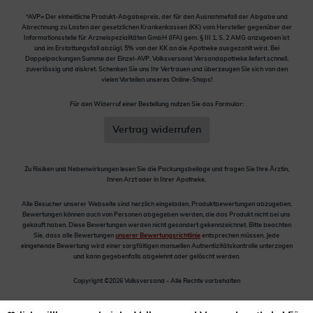
*AVP= Der einheitliche Produkt-Abgabepreis, der für den Ausnahmefall der Abgabe und
Abrechnung zu Lasten der gesetzlichen Krankenkassen (KK) vom Hersteller gegenüber der
Informationsstelle für Arzneispezialitäten GmbH (IFA) gem. § III 1, S. 2 AMG anzugeben ist
und im Erstattungsfall abzügl. 5% von der KK an die Apotheke ausgezahlt wird. Bei
Doppelpackungen Summe der Einzel-AVP. Volksversand Versandapotheke liefert schnell,
zuverlässig und diskret. Schenken Sie uns Ihr Vertrauen und überzeugen Sie sich von den
vielen Vorteilen unseres Online-Shops!
Für den Widerruf einer Bestellung nutzen Sie das Formular:
Vertrag widerrufen
Zu Risiken und Nebenwirkungen lesen Sie die Packungsbeilage und fragen Sie Ihre Ärztin,
Ihren Arzt oder in Ihrer Apotheke.
Alle Besucher unserer Webseite sind herzlich eingeladen, Produktbewertungen abzugeben.
Bewertungen können auch von Personen abgegeben werden, die das Produkt nicht bei uns
gekauft haben. Diese Bewertungen werden nicht gesondert gekennzeichnet. Bitte beachten
Sie, dass alle Bewertungen
unserer Bewertungsrichtlinie
entsprechen müssen. Jede
eingehende Bewertung wird einer sorgfältigen manuellen Authentizitätskontrolle unterzogen
und kann gegebenfalls abgelehnt oder gelöscht werden.
Copyright ©2026 Volksversand - Alle Rechte vorbehalten