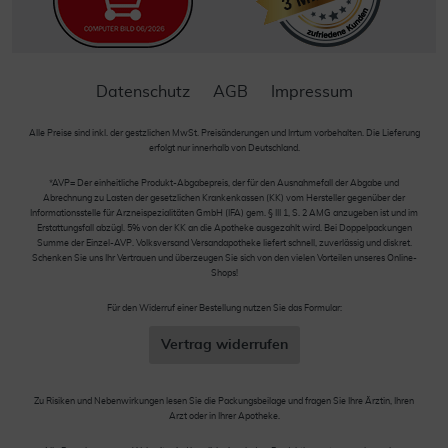
Datenschutz
AGB
Impressum
Alle Preise sind inkl. der gestzlichen MwSt. Preisänderungen und Irrtum vorbehalten. Die Lieferung
erfolgt nur innerhalb von Deutschland.
*AVP= Der einheitliche Produkt-Abgabepreis, der für den Ausnahmefall der Abgabe und
Abrechnung zu Lasten der gesetzlichen Krankenkassen (KK) vom Hersteller gegenüber der
Informationsstelle für Arzneispezialitäten GmbH (IFA) gem. § III 1, S. 2 AMG anzugeben ist und im
Erstattungsfall abzügl. 5% von der KK an die Apotheke ausgezahlt wird. Bei Doppelpackungen
Summe der Einzel-AVP. Volksversand Versandapotheke liefert schnell, zuverlässig und diskret.
Schenken Sie uns Ihr Vertrauen und überzeugen Sie sich von den vielen Vorteilen unseres Online-
Shops!
Für den Widerruf einer Bestellung nutzen Sie das Formular:
Vertrag widerrufen
Zu Risiken und Nebenwirkungen lesen Sie die Packungsbeilage und fragen Sie Ihre Ärztin, Ihren
Arzt oder in Ihrer Apotheke.