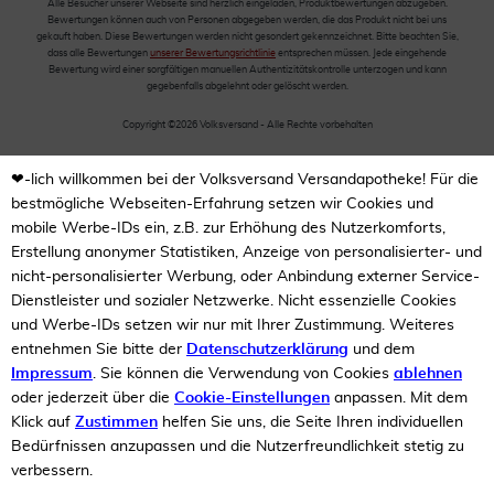
Alle Besucher unserer Webseite sind herzlich eingeladen, Produktbewertungen abzugeben.
Bewertungen können auch von Personen abgegeben werden, die das Produkt nicht bei uns
gekauft haben. Diese Bewertungen werden nicht gesondert gekennzeichnet. Bitte beachten Sie,
dass alle Bewertungen
unserer Bewertungsrichtlinie
entsprechen müssen. Jede eingehende
Bewertung wird einer sorgfältigen manuellen Authentizitätskontrolle unterzogen und kann
gegebenfalls abgelehnt oder gelöscht werden.
Copyright ©2026 Volksversand - Alle Rechte vorbehalten
❤-lich willkommen bei der Volksversand Versandapotheke! Für die
bestmögliche Webseiten-Erfahrung setzen wir Cookies und
mobile Werbe-IDs ein, z.B. zur Erhöhung des Nutzerkomforts,
Erstellung anonymer Statistiken, Anzeige von personalisierter- und
nicht-personalisierter Werbung, oder Anbindung externer Service-
Dienstleister und sozialer Netzwerke. Nicht essenzielle Cookies
und Werbe-IDs setzen wir nur mit Ihrer Zustimmung. Weiteres
entnehmen Sie bitte der
Datenschutzerklärung
und dem
Impressum
. Sie können die Verwendung von Cookies
ablehnen
oder jederzeit über die
Cookie-Einstellungen
anpassen. Mit dem
Klick auf
Zustimmen
helfen Sie uns, die Seite Ihren individuellen
Bedürfnissen anzupassen und die Nutzerfreundlichkeit stetig zu
verbessern.