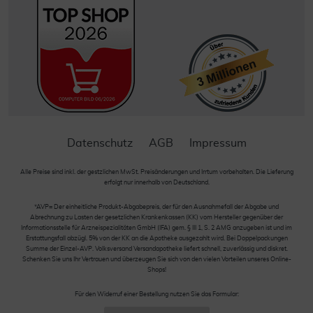
Datenschutz
AGB
Impressum
Alle Preise sind inkl. der gestzlichen MwSt. Preisänderungen und Irrtum vorbehalten. Die Lieferung
erfolgt nur innerhalb von Deutschland.
*AVP= Der einheitliche Produkt-Abgabepreis, der für den Ausnahmefall der Abgabe und
Abrechnung zu Lasten der gesetzlichen Krankenkassen (KK) vom Hersteller gegenüber der
Informationsstelle für Arzneispezialitäten GmbH (IFA) gem. § III 1, S. 2 AMG anzugeben ist und im
Erstattungsfall abzügl. 5% von der KK an die Apotheke ausgezahlt wird. Bei Doppelpackungen
Summe der Einzel-AVP. Volksversand Versandapotheke liefert schnell, zuverlässig und diskret.
Schenken Sie uns Ihr Vertrauen und überzeugen Sie sich von den vielen Vorteilen unseres Online-
Shops!
Für den Widerruf einer Bestellung nutzen Sie das Formular: