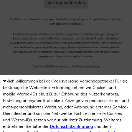
Vertrag widerrufen
Zu Risiken und Nebenwirkungen lesen Sie die Packungsbeilage und fragen Sie Ihre Ärztin, Ihren
Arzt oder in Ihrer Apotheke.
Alle Besucher unserer Webseite sind herzlich eingeladen, Produktbewertungen abzugeben.
Bewertungen können auch von Personen abgegeben werden, die das Produkt nicht bei uns
gekauft haben. Diese Bewertungen werden nicht gesondert gekennzeichnet. Bitte beachten Sie,
dass alle Bewertungen
unserer Bewertungsrichtlinie
entsprechen müssen. Jede eingehende
Bewertung wird einer sorgfältigen manuellen Authentizitätskontrolle unterzogen und kann
gegebenfalls abgelehnt oder gelöscht werden.
Copyright ©2026 Volksversand - Alle Rechte vorbehalten
❤-lich willkommen bei der Volksversand Versandapotheke! Für die
bestmögliche Webseiten-Erfahrung setzen wir Cookies und
mobile Werbe-IDs ein, z.B. zur Erhöhung des Nutzerkomforts,
Erstellung anonymer Statistiken, Anzeige von personalisierter- und
nicht-personalisierter Werbung, oder Anbindung externer Service-
Dienstleister und sozialer Netzwerke. Nicht essenzielle Cookies
und Werbe-IDs setzen wir nur mit Ihrer Zustimmung. Weiteres
entnehmen Sie bitte der
Datenschutzerklärung
und dem