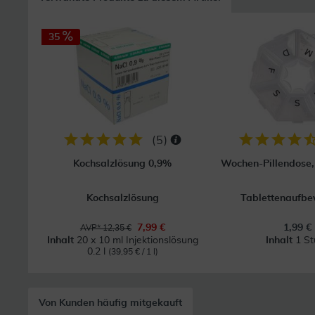
35
(
5
)
Kochsalzlösung 0,9%
Wochen-Pillendose, 
Kochsalzlösung
Tablettenaufb
7,99 €
1,99 €
AVP* 12,35 €
Inhalt
20 x 10 ml Injektionslösung
Inhalt
1 St
0.2 l
(39,95 € / 1 l)
Von Kunden häufig mitgekauft