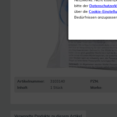
Netzwerke. Nicht essenzi
bitte der
Datenschutzerk
über die
Cookie-Einstell
Bedürfnissen anzupassen 
Artikelnummer:
3103140
PZN:
Inhalt:
1 Stück
Marke:
Verwandte Produkte zu diesem Artikel