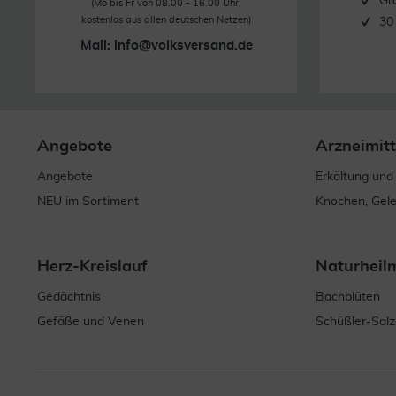
Gr
(Mo bis Fr von 08.00 - 16.00 Uhr,
kostenlos aus allen deutschen Netzen)
30
Mail:
info@volksversand.de
Angebote
Arzneimitt
Angebote
Erkältung und
NEU im Sortiment
Knochen, Gel
Herz-Kreislauf
Naturheil
Gedächtnis
Bachblüten
Gefäße und Venen
Schüßler-Salz