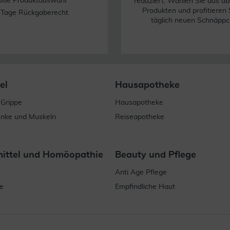
oße Produktauswahl
reduziert. Wählen Sie aus üb
Produkten und profitieren 
 Tage Rückgaberecht
täglich neuen Schnäppc
el
Hausapotheke
 Grippe
Hausapotheke
enke und Muskeln
Reiseapotheke
mittel und Homöopathie
Beauty und Pflege
Anti Age Pflege
e
Empfindliche Haut