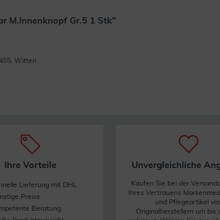
r M.Innenknopf Gr.5 1 Stk"
Weiterlesen
455, Witten
Ihre Vorteile
Unvergleichliche An
Kaufen Sie bei der Versand
hnelle Lieferung mit DHL
Ihres Vertrauens Markenme
nstige Preise
und Pflegeartikel vo
mpetente Beratung
Originalherstellern um bis