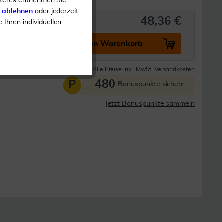
iteres entnehmen Sie
s
ablehnen
oder jederzeit
48,36 €
e Ihren individuellen
In den Warenkorb
Lieferzeit 1-3 Tage
Alle Preise inkl. MwSt.
Versandkosten
480
P
Bonuspunkte sichern
Jetzt Bonuspunkte sammeln