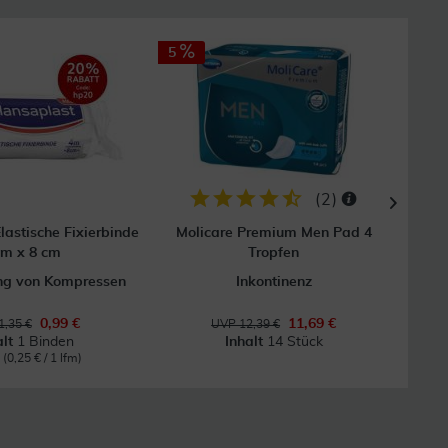
5
(
2
)
lastische Fixierbinde
Molicare Premium Men Pad 4
Fl
 m x 8 cm
Tropfen
ung von Kompressen
Inkontinenz
0,99 €
11,69 €
1,35 €
UVP 12,39 €
alt
1 Binden
Inhalt
14 Stück
m
(0,25 € / 1 lfm)