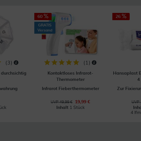
60
26
GRATIS
Versand
(
3
)
(
1
)
durchsichtig
Kontaktloses Infrarot-
Hansaplast E
Thermometer
4
ewahrung
Infrarot Fieberthermometer
Zur Fixier
19,99 €
UVP 49,99 €
UVP 
ück
Inhalt
1 Stück
Inh
4 lf