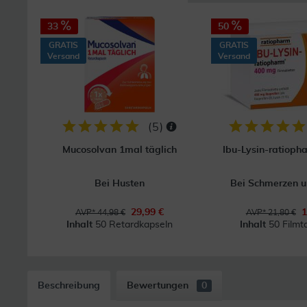
33
50
GRATIS
GRATIS
Versand
Versand
(
5
)
Mucosolvan 1mal täglich
Ibu-Lysin-ratiop
Bei Husten
Bei Schmerzen u
29,99 €
1
AVP* 44,98 €
AVP* 21,80 €
Inhalt
50 Retardkapseln
Inhalt
50 Filmt
Beschreibung
Bewertungen
0