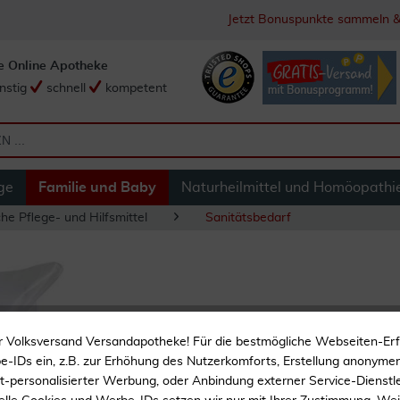
Jetzt Bonuspunkte sammeln &
e Online Apotheke
nstig
schnell
kompetent
ge
Familie und Baby
Naturheilmittel und Homöopathi
he Pflege- und Hilfsmittel
Sanitätsbedarf
Arabin Würfel Pes
r Volksversand Versandapotheke! Für die bestmögliche Webseiten-Er
-IDs ein, z.B. zur Erhöhung des Nutzerkomforts, Erstellung anonymer 
ht-personalisierter Werbung, oder Anbindung externer Service-Dienstle
Würfelpessar