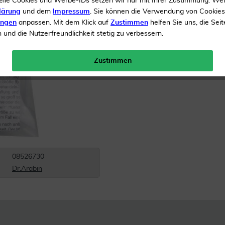
elle Cookies und Werbe-IDs setzen wir nur mit Ihrer Zustimmung. We
lärung
und dem
Impressum
. Sie können die Verwendung von Cookie
Inhalt
1 Stück
ungen
anpassen. Mit dem Klick auf
Zustimmen
helfen Sie uns, die Seit
und die Nutzerfreundlichkeit stetig zu verbessern.
Menge:
Zustimmen
Versandkostenfrei
08526730
Dr.Arabin