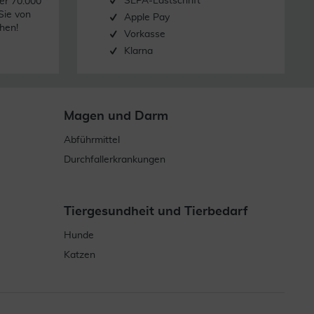
SEPA-Lastschrift
er 70.000
Sie von
Apple Pay
hen!
Vorkasse
Klarna
Magen und Darm
Abführmittel
Durchfallerkrankungen
Tiergesundheit und Tierbedarf
Hunde
Katzen