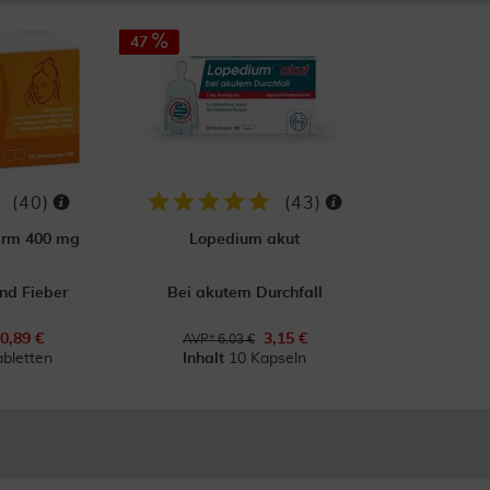
47
(
40
)
(
43
)
harm 400 mg
Lopedium akut
nd Fieber
Bei akutem Durchfall
0,89 €
3,15 €
AVP* 6,03 €
abletten
Inhalt
10 Kapseln