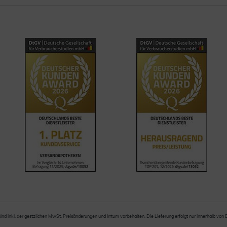
sind inkl. der gestzlichen MwSt. Preisänderungen und Irrtum vorbehalten. Die Lieferung erfolgt nur innerhalb von