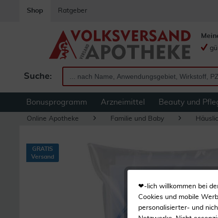
Shop
Ratgeber
Mein
gü
Suche:
Bonusprogramm
Arzneimittel
Beauty und Pfle
Online Apotheke
Familie und Baby
Häuslic
GRATIS
Versand
❤-lich willkommen bei de
Cookies und mobile Werbe
personalisierter- und nic